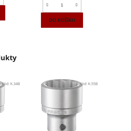
DO KOŠÍKU
dukty
Kód:
K.34B
Kód:
K.55B