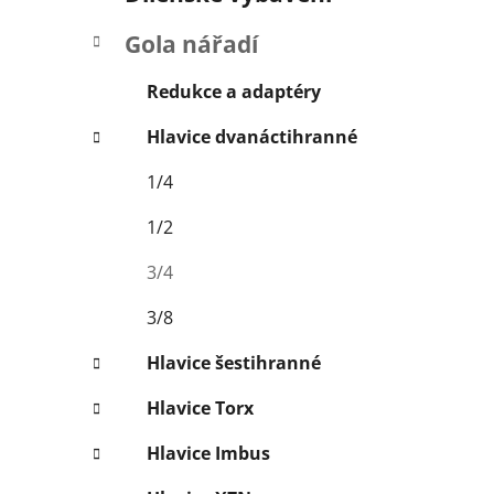
í
p
Gola nářadí
a
n
Redukce a adaptéry
e
Hlavice dvanáctihranné
l
1/4
1/2
3/4
3/8
Hlavice šestihranné
Hlavice Torx
Hlavice Imbus