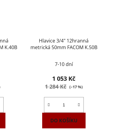
anná
Hlavice 3/4" 12hranná
M K.40B
metrická 50mm FACOM K.50B
7-10 dní
1 053 Kč
1 284 Kč
)
(–17 %)
DO KOŠÍKU