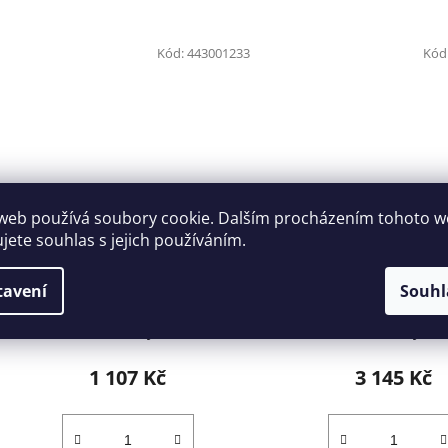
Kód:
443001233
Kód
web používá soubory cookie. Dalším procházením tohoto 
ujete souhlas s jejich používáním.
Vratidlo 3/4" 500mm NAREX
Ráčna 3/4" s přepínac
443001233
NAREX 4430012
tavení
Souhl
1-2 dny
1-2 dny
1 107 Kč
3 145 Kč