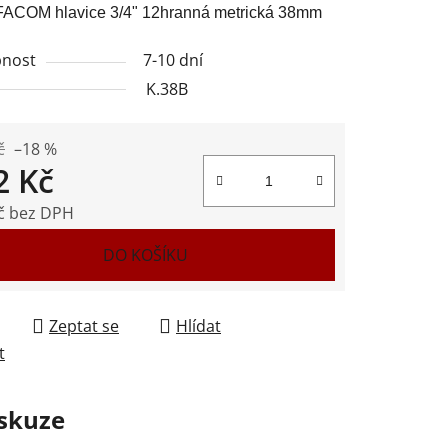
FACOM hlavice 3/4" 12hranná metrická 38mm
nost
7-10 dní
K.38B
ek.
č
–18 %
2 Kč
č bez DPH
 cena:
DO KOŠÍKU
Zeptat se
Hlídat
t
skuze