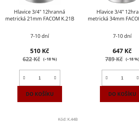
Hlavice 3/4" 12hranná
Hlavice 3/4" 12hr
metrická 21mm FACOM K.21B
metrická 34mm FACO
7-10 dní
7-10 dní
510 Kč
647 Kč
622 Kč
789 Kč
(–18 %)
(–18 %
DO KOŠÍKU
DO KOŠÍKU
Kód:
K.44B