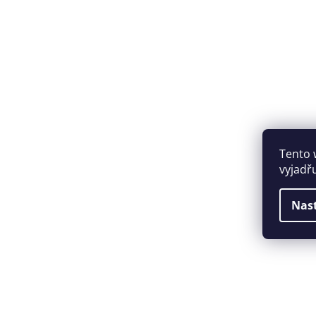
Tento 
vyjadř
Nas