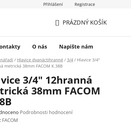
Přihlášení
Registrace
a vrácení zboží
Historie značky TONA
O nás
PRÁZDNÝ KOŠÍK
NÁKUPNÍ
KOŠÍK
ontakty
O nás
Napište nám
 nářadí
/
Hlavice dvanáctihranné
/
3/4
/
Hlavice 3/4"
ná metrická 38mm FACOM K.38B
vice 3/4" 12hranná
trická 38mm FACOM
38B
rné
dnoceno
Podrobnosti hodnocení
ení
:
FACOM
tu