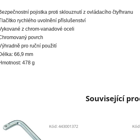
Bezpečnostní pojistka proti sklouznutí z ovládacího čtyřhranu
Tlačítko rychlého uvolnění příslušenství
Vykované z chrom-vanadové oceli
Chromovaný povrch
Výhradně pro ruční použití
Délka: 66,9 mm
Hmotnost: 478 g
Související pr
Kód:
443001372
Kód