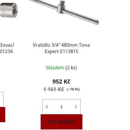
užovací
Vratidlo 3/4" 480mm Tona
01234
Expert E113815
Skladem
(2 ks)
952 Kč
1 161 Kč
(–18 %)
DO KOŠÍKU