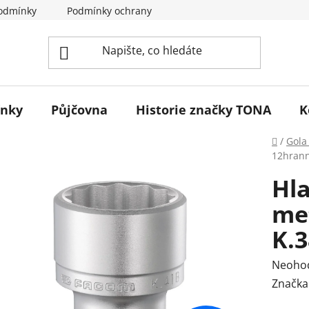
odmínky
Podmínky ochrany osobních údajů
Reklamace 
ínky
Půjčovna
Historie značky TONA
K
Domů
/
Gola
12hran
Hla
me
K.
Průmě
Neoho
hodnoc
Značka
produk