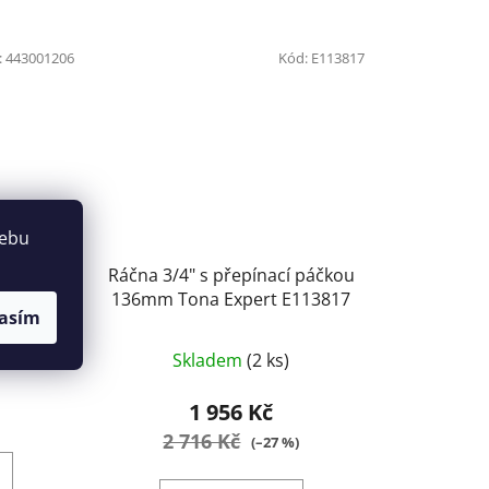
:
443001206
Kód:
E113817
webu
í páčkou
Ráčna 3/4" s přepínací páčkou
06
136mm Tona Expert E113817
asím
Skladem
(2 ks)
1 956 Kč
2 716 Kč
(–27 %)