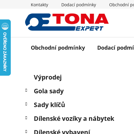
Přejít
Kontakty
Dodací podmínky
Obchodní p
na
obsah
Obchodní podmínky
Dodací podm
P
K
Přeskočit
Výprodej
a
o
kategorie
t
s
Gola sady
e
t
g
r
Sady klíčů
o
a
r
Dílenské vozíky a nábytek
i
n
e
n
Dílenské vybavení