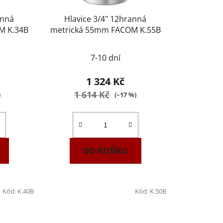
anná
Hlavice 3/4" 12hranná
M K.34B
metrická 55mm FACOM K.55B
7-10 dní
1 324 Kč
1 614 Kč
)
(–17 %)
DO KOŠÍKU
Kód:
K.40B
Kód:
K.50B