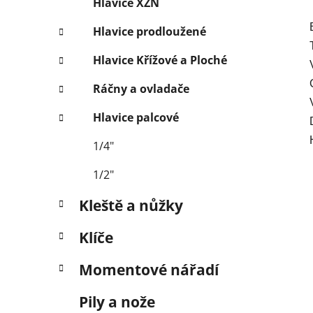
Hlavice XZN
Hlavice prodloužené
Hlavice Křížové a Ploché
Ráčny a ovladače
Hlavice palcové
1/4"
1/2"
Kleště a nůžky
Klíče
Momentové nářadí
Pily a nože