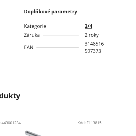
Doplňkové parametry
Kategorie
3/4
Záruka
2 roky
3148516
EAN
597373
odukty
:
443001234
Kód:
E113815