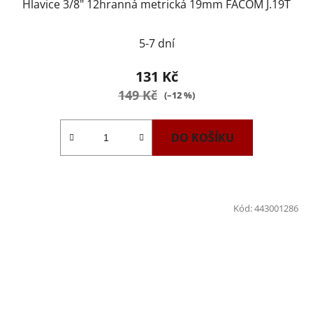
Hlavice 3/8" 12hranná metrická 19mm FACOM J.19T
5-7 dní
131 Kč
149 Kč
(–12 %)
DO KOŠÍKU
Kód:
443001286