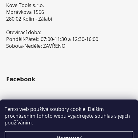
Kove Tools s.r.o.
Morávkova 1566
280 02 Kolín - Zálabí
Otevírací doba:
Pondělí-Pátek: 07:00-11:30 a 12:30-16:00
Sobota-Neděle: ZAVŘENO
Facebook
Tento web používá soubory cookie. Dalším
procházením tohoto webu vyjadřujete souhlas s jejich
E-shop s ručním nářadím
Nářadí Stanley a DeWALT
používáním.
Kove Tools s.r.o.