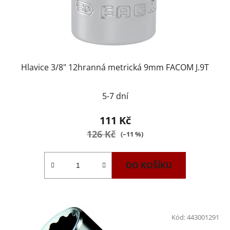
Hlavice 3/8" 12hranná metrická 9mm FACOM J.9T
5-7 dní
111 Kč
126 Kč
(–11 %)
DO KOŠÍKU
Kód:
443001291