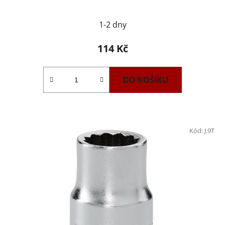
1-2 dny
114 Kč
DO KOŠÍKU
Kód:
J.9T