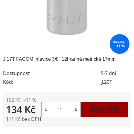
152 KČ
–11 %
J.17T FACOM hlavice 3/8" 12hranná metrická 17mm
Dostupnost
5-7 dní
Kód:
J.20T
152 Kč
–11 %
134 Kč
DO KOŠÍKU
111 Kč bez DPH
Měrná cena: