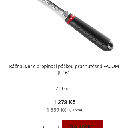
Ráčna 3/8" s přepínací páčkou prachutěsná FACOM
JL.161
7-10 dní
1 278 Kč
1 559 Kč
(–18 %)
DO KOŠÍKU