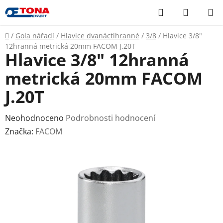
Přejít
Hledat
NÁKUP
na
KOŠÍK
obsah
Domů
/
Gola nářadí
/
Hlavice dvanáctihranné
/
3/8
/
Hlavice 3/8"
12hranná metrická 20mm FACOM J.20T
Hlavice 3/8" 12hranná
metrická 20mm FACOM
J.20T
Průměrné
Neohodnoceno
Podrobnosti hodnocení
hodnocení
Značka:
FACOM
produktu
je
0,0
z
5
hvězdiček.