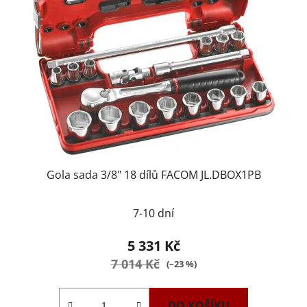
Gola sada 3/8" 18 dílů FACOM JL.DBOX1PB
7-10 dní
5 331 Kč
7 014 Kč
(–23 %)
DO KOŠÍKU