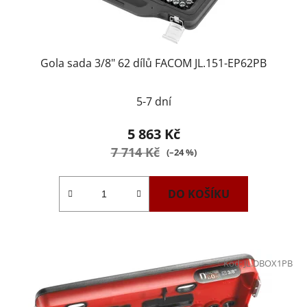
Gola sada 3/8" 62 dílů FACOM JL.151-EP62PB
5-7 dní
5 863 Kč
7 714 Kč
(–24 %)
DO KOŠÍKU
Kód:
JL.DBOX1PB