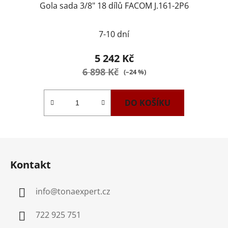
Gola sada 3/8" 18 dílů FACOM J.161-2P6
7-10 dní
5 242 Kč
6 898 Kč
(–24 %)
DO KOŠÍKU
Z
á
Kontakt
p
a
info
@
tonaexpert.cz
t
í
722 925 751