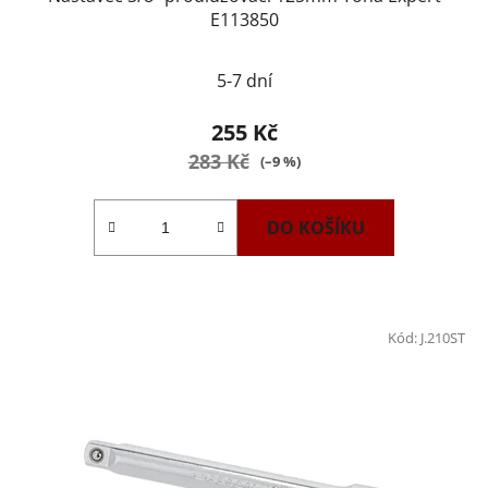
E113850
5-7 dní
255 Kč
283 Kč
(–9 %)
DO KOŠÍKU
Kód:
J.210ST