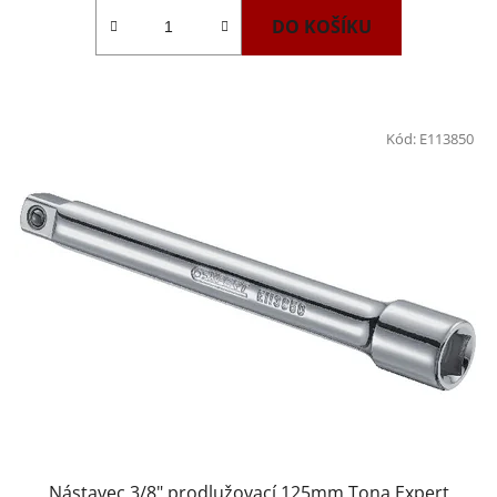
DO KOŠÍKU
Kód:
E113850
Nástavec 3/8" prodlužovací 125mm Tona Expert