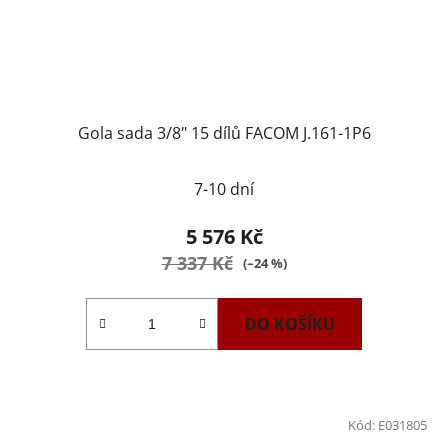
Gola sada 3/8" 15 dílů FACOM J.161-1P6
7-10 dní
5 576 Kč
7 337 Kč
(–24 %)
DO KOŠÍKU
Kód:
E031805