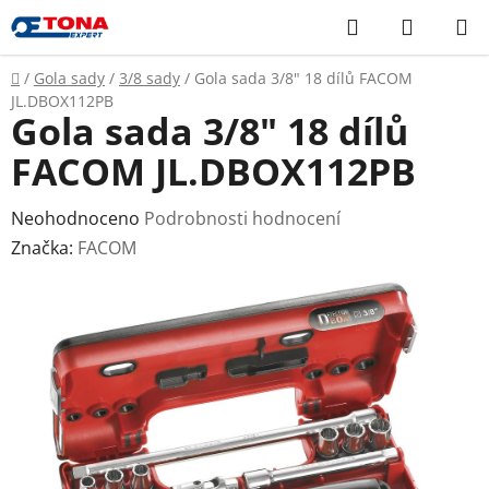
Přejít
Hledat
NÁKUP
na
KOŠÍK
obsah
Domů
/
Gola sady
/
3/8 sady
/
Gola sada 3/8" 18 dílů FACOM
JL.DBOX112PB
Gola sada 3/8" 18 dílů
FACOM JL.DBOX112PB
Průměrné
Neohodnoceno
Podrobnosti hodnocení
hodnocení
Značka:
FACOM
produktu
je
0,0
z
5
hvězdiček.