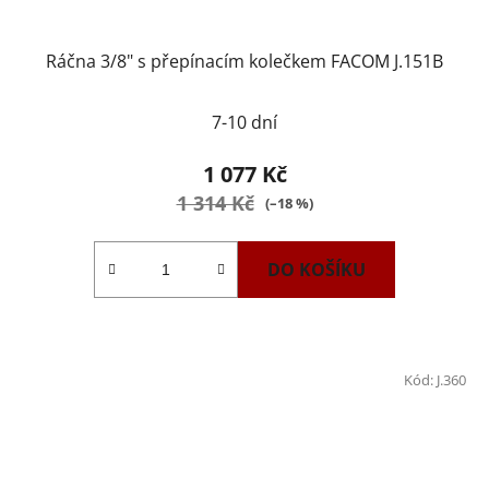
Ráčna 3/8" s přepínacím kolečkem FACOM J.151B
7-10 dní
1 077 Kč
1 314 Kč
(–18 %)
DO KOŠÍKU
Kód:
J.360