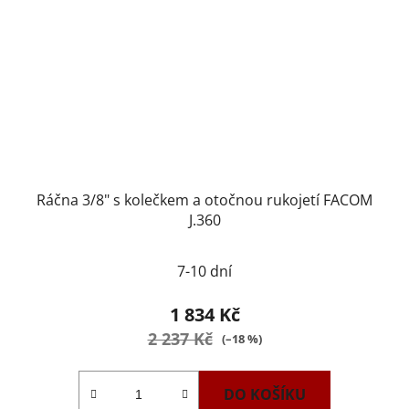
Ráčna 3/8" s kolečkem a otočnou rukojetí FACOM
J.360
7-10 dní
1 834 Kč
2 237 Kč
(–18 %)
DO KOŠÍKU