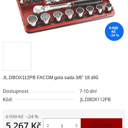
6 930
KČ
–24 %
JL.DBOX112PB FACOM gola sada 3/8" 18 dílů
Dostupnost
7-10 dní
Kód:
JL.DBOX112PB
6 930 Kč
–24 %
5 267 Kč
DO KOŠÍKU