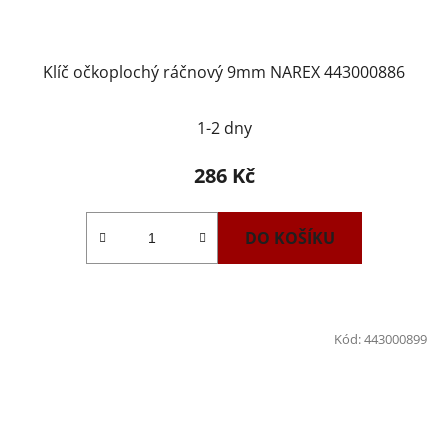
Klíč očkoplochý ráčnový 9mm NAREX 443000886
1-2 dny
286 Kč
DO KOŠÍKU
Kód:
443000899