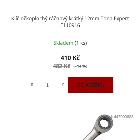
Klíč očkoplochý ráčnový krátký 12mm Tona Expert
E110916
Skladem
(1 ks)
410 Kč
482 Kč
(–14 %)
DO KOŠÍKU
Kód:
443000888