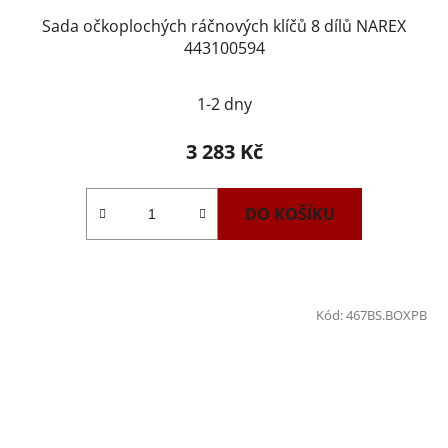
Sada očkoplochých ráčnových klíčů 8 dílů NAREX
443100594
1-2 dny
3 283 Kč
DO KOŠÍKU
Kód:
467BS.BOXPB