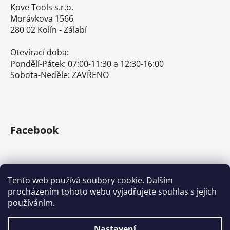
Kove Tools s.r.o.
Morávkova 1566
280 02 Kolín - Zálabí
Otevírací doba:
Pondělí-Pátek: 07:00-11:30 a 12:30-16:00
Sobota-Neděle: ZAVŘENO
Facebook
Tento web používá soubory cookie. Dalším
procházením tohoto webu vyjadřujete souhlas s jejich
E-shop s ručním nářadím
Nářadí Stanley a DeWALT
používáním.
Kove Tools s.r.o.
Nastavení