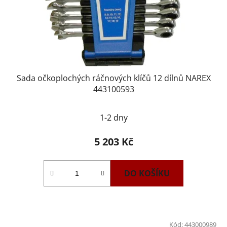
Sada očkoplochých ráčnových klíčů 12 dílnů NAREX
443100593
1-2 dny
5 203 Kč
DO KOŠÍKU
Kód:
443000989