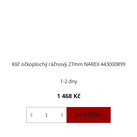
Klíč očkoplochý ráčnový 27mm NAREX 443000899
1-2 dny
1 468 Kč
DO KOŠÍKU