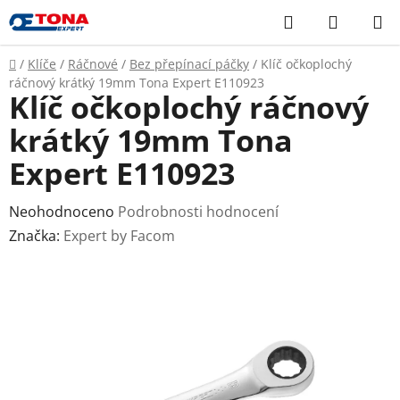
Přejít
Hledat
NÁKUP
na
KOŠÍK
obsah
Domů
/
Klíče
/
Ráčnové
/
Bez přepínací páčky
/
Klíč očkoplochý
ráčnový krátký 19mm Tona Expert E110923
Klíč očkoplochý ráčnový
krátký 19mm Tona
Expert E110923
Průměrné
Neohodnoceno
Podrobnosti hodnocení
hodnocení
Značka:
Expert by Facom
produktu
je
0,0
z
5
hvězdiček.