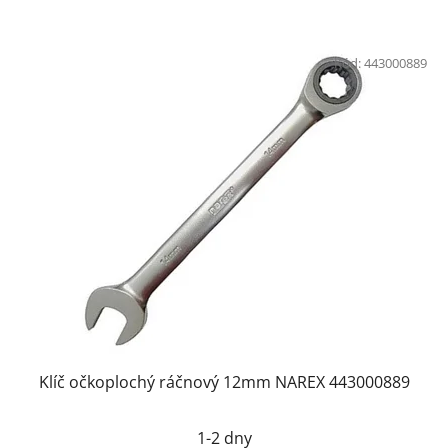
Kód:
443000889
Klíč očkoplochý ráčnový 12mm NAREX 443000889
1-2 dny