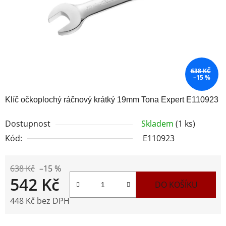
638 KČ
–15 %
Klíč očkoplochý ráčnový krátký 19mm Tona Expert E110923
Dostupnost
Skladem
(1 ks)
Kód:
E110923
638 Kč
–15 %
542 Kč
DO KOŠÍKU
448 Kč bez DPH
Měrná cena: