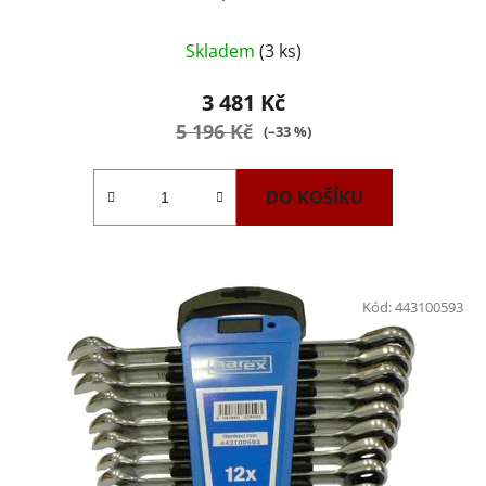
Průměrné
Skladem
(3 ks)
hodnocení
produktu
3 481 Kč
je
5 196 Kč
(–33 %)
4,0
z
DO KOŠÍKU
5
hvězdiček.
Kód:
443100593