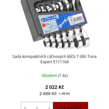
Sada kompaktních ráčnových klíčů 7 dílů Tona
Expert E111104
Skladem
(1 ks)
2 022 Kč
2 888 Kč
(–29 %)
DO KOŠÍKU