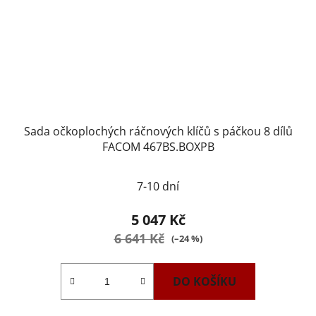
Sada očkoplochých ráčnových klíčů s páčkou 8 dílů
FACOM 467BS.BOXPB
Průměrné
7-10 dní
hodnocení
produktu
5 047 Kč
je
6 641 Kč
(–24 %)
2,6
z
DO KOŠÍKU
5
hvězdiček.