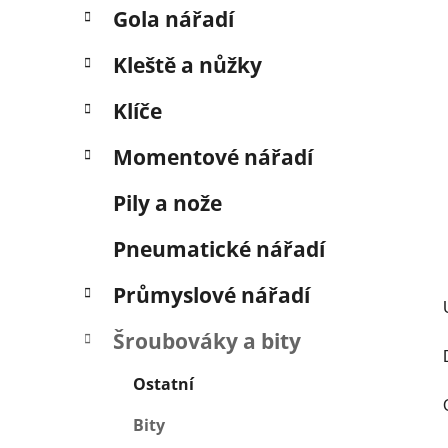
p
Gola nářadí
a
n
Kleště a nůžky
e
Klíče
l
Momentové nářadí
Pily a nože
Pneumatické nářadí
Průmyslové nářadí
Šroubováky a bity
Ostatní
Bity