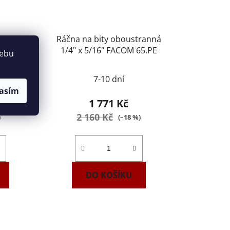
ty Tona
Ráčna na bity oboustranná
5
1/4" x 5/16" FACOM 65.PE
webu
Průměrné
7-10 dní
hodnocení
asím
produktu
1 771 Kč
je
2 160 Kč
)
(–18 %)
5,0
z
5
hvězdiček.
DO KOŠÍKU