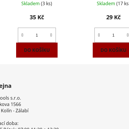
Skladem
(3 ks)
Skladem
(17 ks
35 Kč
29 Kč
DO KOŠÍKU
DO KOŠÍKU
ejna
ls s.r.o.
ova 1566
olín - Zálabí
cí doba: