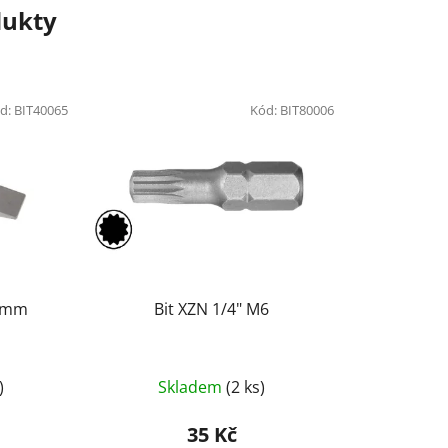
dukty
d:
BIT40065
Kód:
BIT80006
,5mm
Bit XZN 1/4" M6
)
Skladem
(2 ks)
35 Kč