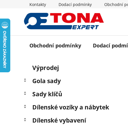
Přejít
Kontakty
Dodací podmínky
Obchodní p
na
obsah
Obchodní podmínky
Dodací podm
P
K
Přeskočit
Výprodej
a
o
kategorie
t
s
Gola sady
e
t
g
r
Sady klíčů
o
a
r
Dílenské vozíky a nábytek
i
n
e
n
Dílenské vybavení
í