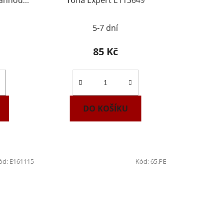
rannou
Tona Expert E113649
002000
5-7 dní
85 Kč
DO KOŠÍKU
ód:
E161115
Kód:
65.PE