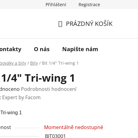
Přihlášení
Registrace
a vrácení zboží
Historie značky TONA
O nás
PRÁZDNÝ KOŠÍK
NÁKUPNÍ
KOŠÍK
ontakty
O nás
Napište nám
bováky a bity
/
Bity
/
Bit 1/4" Tri-wing 1
 1/4" Tri-wing 1
rné
dnoceno
Podrobnosti hodnocení
ení
:
Expert by Facom
tu
 Tri-wing 1
nost
Momentálně nedostupné
BIT03001