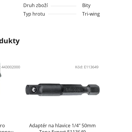
Druh zboží
Bity
Typ hrotu
Tri-wing
odukty
:
443002000
Kód:
E113649
pro
Adaptér na hlavice 1/4" 50mm