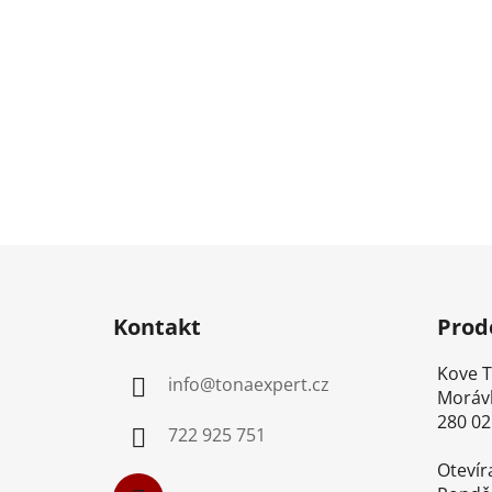
Z
á
Kontakt
Prod
p
a
Kove Too
info
@
tonaexpert.cz
t
Morávk
í
280 02 K
722 925 751
Otevíra