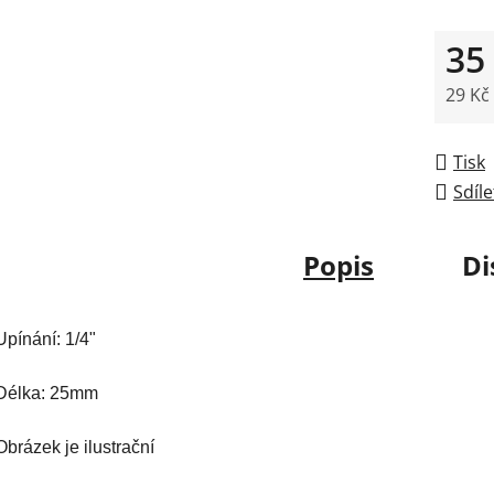
5
hvězdič
35
29 Kč
Měrná
Tisk
Sdíle
Popis
Di
Upínání: 1/4"
Délka: 25mm
Obrázek je ilustrační