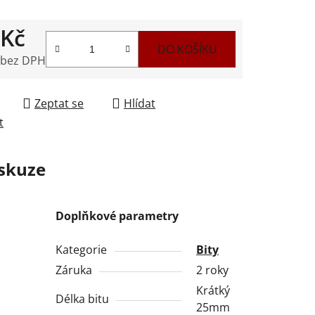
ek.
 Kč
DO KOŠÍKU
 bez DPH
 cena:
Zeptat se
Hlídat
t
skuze
Doplňkové parametry
Kategorie
Bity
Záruka
2 roky
Krátký
Délka bitu
25mm