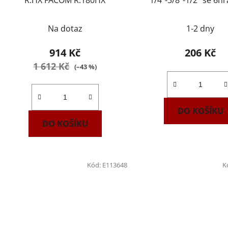
R.HX FACOM R.180HX
1/4"-3/8"-1/2" se 6h
stopkou NAREX 443
Na dotaz
1-2 dny
914 Kč
206 Kč
1 612 Kč
(–43 %)
DO KOŠÍKU
DO KOŠÍKU
Kód:
E113648
K