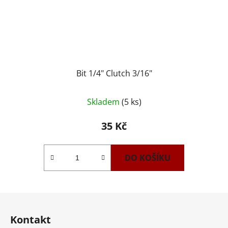
Bit 1/4" Clutch 3/16"
Skladem
(5 ks)
35 Kč
DO KOŠÍKU
Z
á
Kontakt
p