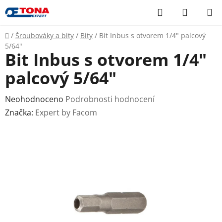
Přejít
Hledat
NÁKUP
na
KOŠÍK
obsah
Domů
/
Šroubováky a bity
/
Bity
/
Bit Inbus s otvorem 1/4" palcový
5/64"
Bit Inbus s otvorem 1/4"
palcový 5/64"
Průměrné
Neohodnoceno
Podrobnosti hodnocení
hodnocení
Značka:
Expert by Facom
produktu
je
0,0
z
5
hvězdiček.