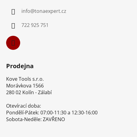
a
info
@
tonaexpert.cz
t
í
722 925 751
Prodejna
Kove Tools s.r.o.
Morávkova 1566
280 02 Kolín - Zálabí
Otevírací doba:
Pondělí-Pátek: 07:00-11:30 a 12:30-16:00
Sobota-Neděle: ZAVŘENO