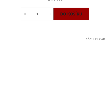
DO KOŠÍKU
Kód:
E113648