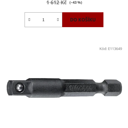
1 612 Kč
(–43 %)
DO KOŠÍKU
Kód:
E113649