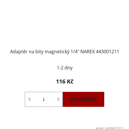
Adaptér na bity magnetický 1/4" NAREX 443001211
1-2 dny
116 Kč
DO KOŠÍKU
Kód:
443001212