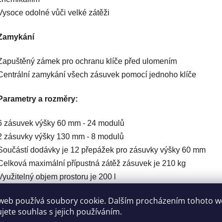
Vysoce odolné vůči velké zátěži
Zamykání
Zapuštěný zámek pro ochranu klíče před ulomením
Centrální zamykání všech zásuvek pomocí jednoho klíče
Parametry a rozměry:
6 zásuvek výšky 60 mm - 24 modulů
2 zásuvky výšky 130 mm - 8 modulů
Součástí dodávky je 12 přepážek pro zásuvky výšky 60 mm
Celková maximální přípustná zátěž zásuvek je 210 kg
Využitelný objem prostoru je 200 l
Rozměry vozíku: 964 x 546 x 971 mm
web používá soubory cookie. Dalším procházením tohoto 
Maximální zatížení pracovní desky: 1000 kg
ujete souhlas s jejich používáním.
Hmotnost: 92,5 kg