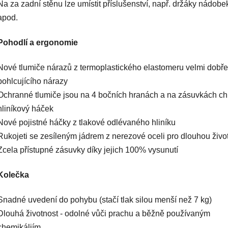
Na za zadní stěnu lze umístit příslušenství, např. držáky nádobe
apod.
Pohodlí a ergonomie
Nové tlumiče nárazů z termoplastického elastomeru velmi dobře
pohlcujícího nárazy
Ochranné tlumiče jsou na 4 bočních hranách a na zásuvkách ch
hliníkový háček
Nové pojistné háčky z tlakové odlévaného hliníku
Rukojeti se zesíleným jádrem z nerezové oceli pro dlouhou živo
Zcela přístupné zásuvky díky jejich 100% vysunutí
Kolečka
Snadné uvedení do pohybu (stačí tlak silou menší než 7 kg)
Dlouhá životnost - odolné vůči prachu a běžně používaným
chemikáliím