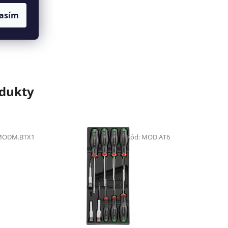
asím
áno
odukty
MODM.BTX1
Kód:
MOD.AT6