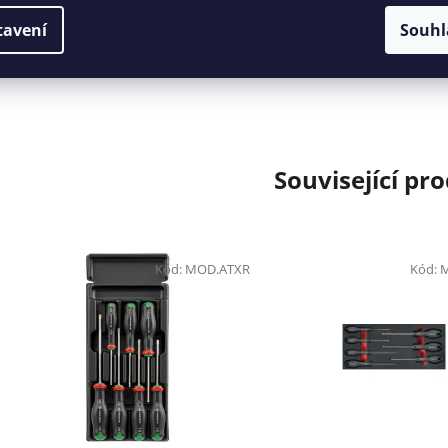
tavení
Souhl
Rozsah dodávky: pojízdný vozík a 12 dělících přepážek (dodáv
bez nářadí a dalšího příslušenství)
Související pr
Kód:
MOD.ATXR
Kód: