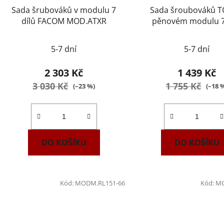
Sada šrubováků v modulu 7
Sada šroubováků T
dílů FACOM MOD.ATXR
pěnovém modulu 7
FACOM MODM.B
5-7 dní
5-7 dní
2 303 Kč
1 439 Kč
3 030 Kč
1 755 Kč
(–23 %)
(–18 
DO KOŠÍKU
DO KOŠÍKU
Kód:
MODM.RL151-66
Kód:
MO