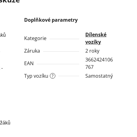
Doplňkové parametry
Dílenské
váků
Kategorie
vozíky
Záruka
2 roky
e
3662424106
EAN
767
 -
Typ vozíku
Samostatný
?
ržáků