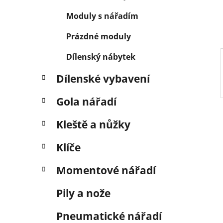
í
p
Moduly s nářadím
a
Prázdné moduly
n
e
Dílenský nábytek
l
Dílenské vybavení
Gola nářadí
Kleště a nůžky
Klíče
Momentové nářadí
Pily a nože
Pneumatické nářadí