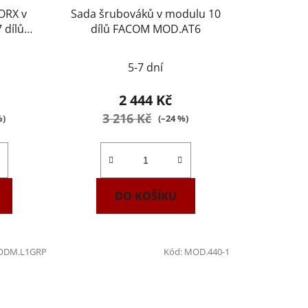
ORX v
Sada šrubováků v modulu 10
 dílů
dílů FACOM MOD.AT6
TX1
5-7 dní
2 444 Kč
3 216 Kč
%)
(–24 %)
DO KOŠÍKU
DM.L1GRP
Kód:
MOD.440-1