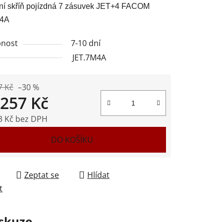
ní skříň pojízdná 7 zásuvek JET+4 FACOM
M4A
nost
7-10 dní
JET.7M4A
ek.
7 Kč
–30 %
 257 Kč
3 Kč bez DPH
 cena:
DO KOŠÍKU
Zeptat se
Hlídat
t
skuze