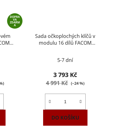
DOPRA
VA
ZDARM
A
novém
Sada očkoplochých klíčů v
ACOM
modulu 16 dílů FACOM
MOD.440-1
5-7 dní
3 793 Kč
4 991 Kč
 %)
(–24 %)
DO KOŠÍKU