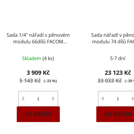
Sada 1/4" nářadí v pěnovém
Sada nářadí v pě
modulu 66dílů FACOM
modulu 74 dílů F
MODM.RL151-66
MODM.L1GRP
Skladem
(4 ks)
5-7 dní
3 909 Kč
23 123 Kč
5 143 Kč
33 033 Kč
(–23 %)
(–30
DO KOŠÍKU
DO KOŠÍKU