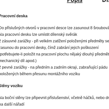
Pracovní deska
Do příslušných otvorů v pracovní desce lze zasunout 8 šroubo
Na pracovní desku lze umístit dílenský svěrák
2 zásuvné zarážky - při velkém zatížení položenými předměty s
zasunou do pracovní desky, čímž zabrání jejich poškození
(potřebujete-li položit na pracovní plochu nějaký dlouhý předmět
mechanický díl apod.)
2 pevné zarážky - na předním a zadním okraji, zabraňující pádu
položených během přesunu montážního vozíku
Stěny vozíku
Na boční stěny lze připevnit příslušenství, včetně háčků, nebo d
na další nářadí