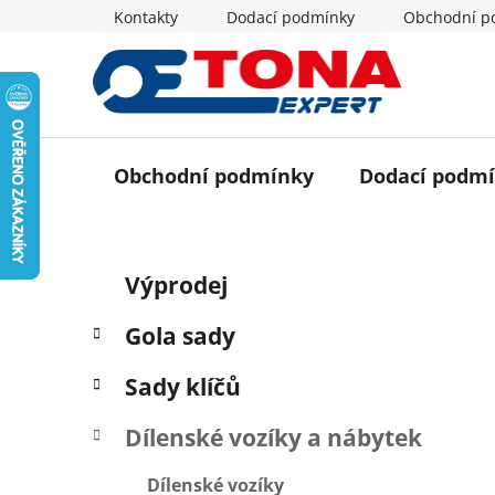
Přejít
Kontakty
Dodací podmínky
Obchodní p
na
obsah
Obchodní podmínky
Dodací podm
P
K
Přeskočit
Výprodej
a
o
kategorie
t
s
Gola sady
e
t
g
r
Sady klíčů
o
a
r
Dílenské vozíky a nábytek
i
n
e
n
Dílenské vozíky