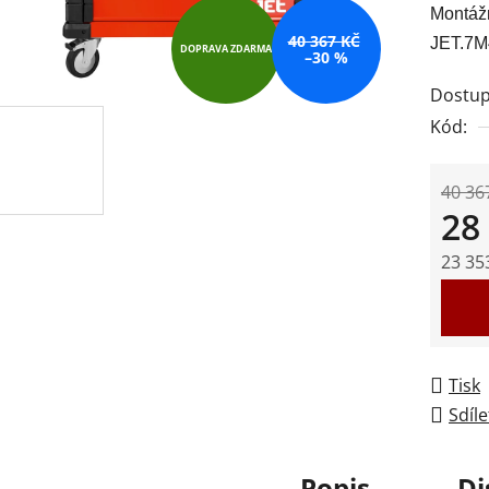
Montáž
je
40 367 KČ
JET.7
0,0
DOPRAVA ZDARMA
–30 %
z
Dostup
5
Kód:
hvězdič
40 36
28
23 35
Měrná
Tisk
Sdíle
Popis
Di