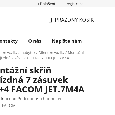
Přihlášení
Registrace
a vrácení zboží
Historie značky TONA
O nás
PRÁZDNÝ KOŠÍK
NÁKUPNÍ
KOŠÍK
ontakty
O nás
Napište nám
nské vozíky a nábytek
/
Dílenské vozíky
/
Montážní
ojízdná 7 zásuvek JET+4 FACOM JET.7M4A
ntážní skříň
ízdná 7 zásuvek
T+4 FACOM JET.7M4A
rné
dnoceno
Podrobnosti hodnocení
ení
:
FACOM
tu