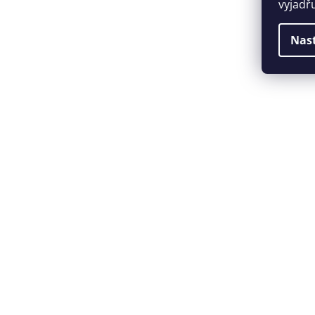
vyjadř
Nas