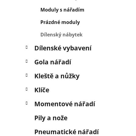
í
p
Moduly s nářadím
a
Prázdné moduly
n
e
Dílenský nábytek
l
Dílenské vybavení
Gola nářadí
Kleště a nůžky
Klíče
Momentové nářadí
Pily a nože
Pneumatické nářadí