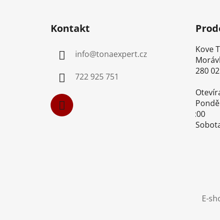
Z
á
Kontakt
Prod
p
a
Kove Too
info
@
tonaexpert.cz
t
Morávk
í
280 02 K
722 925 751
Otevíra
Pondělí-
16:00
Sobota-
E-sh