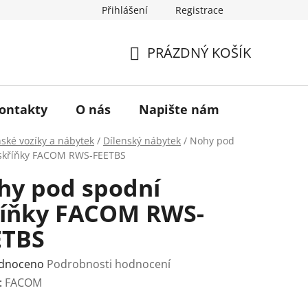
Přihlášení
Registrace
a vrácení zboží
Historie značky TONA
O nás
PRÁZDNÝ KOŠÍK
NÁKUPNÍ
KOŠÍK
ontakty
O nás
Napište nám
nské vozíky a nábytek
/
Dílenský nábytek
/
Nohy pod
skříňky FACOM RWS-FEETBS
hy pod spodní
říňky FACOM RWS-
ETBS
rné
dnoceno
Podrobnosti hodnocení
ení
:
FACOM
tu