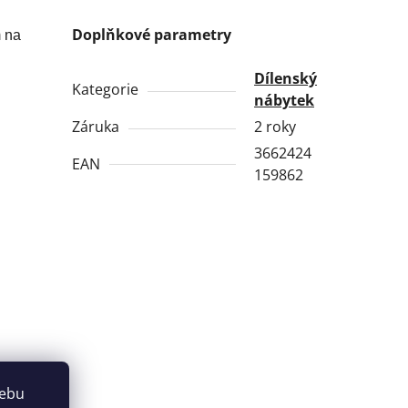
Doplňkové parametry
m na
Dílenský
Kategorie
nábytek
Záruka
2 roky
3662424
EAN
159862
webu