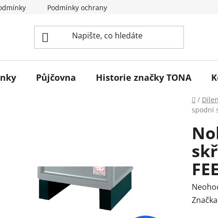
odmínky
Podmínky ochrany osobních údajů
Reklamace 
ínky
Půjčovna
Historie značky TONA
K
Domů
/
Díle
spodní 
No
sk
FE
Průmě
Neoho
hodnoc
Značka
produk