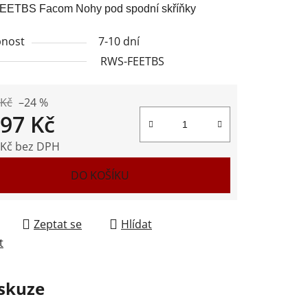
ETBS Facom Nohy pod spodní skříňky
nost
7-10 dní
RWS-FEETBS
ek.
 Kč
–24 %
897 Kč
 Kč bez DPH
 cena:
DO KOŠÍKU
Zeptat se
Hlídat
t
skuze