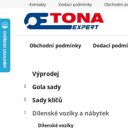
Přejít
Kontakty
Dodací podmínky
Obchodní p
na
obsah
Obchodní podmínky
Dodací podm
P
K
Přeskočit
Výprodej
a
o
kategorie
t
s
Gola sady
e
t
g
r
Sady klíčů
o
a
r
Dílenské vozíky a nábytek
i
n
e
n
Dílenské vozíky