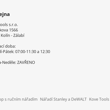
ejna
ls s.r.o.
ova 1566
olín - Zálabí
cí doba:
Pátek: 07:00-11:30 a 12:30-
Neděle: ZAVŘENO
op s ručním nářadím
Nářadí Stanley a DeWALT
Kove Tools 