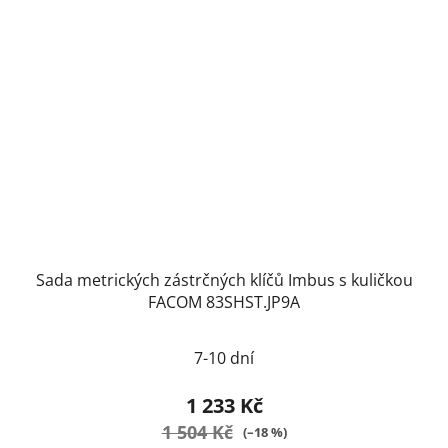
Sada metrických zástrčných klíčů Imbus s kuličkou
FACOM 83SHST.JP9A
7-10 dní
1 233 Kč
1 504 Kč
(–18 %)