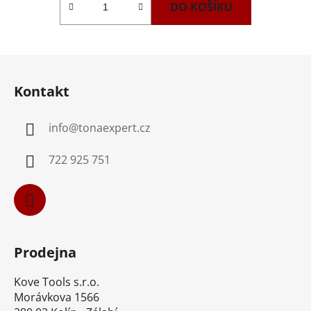
DO KOŠÍKU
Z
á
Kontakt
p
a
info
@
tonaexpert.cz
t
í
722 925 751
Prodejna
Kove Tools s.r.o.
Morávkova 1566