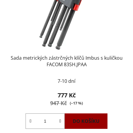
Sada metrických zástrčných klíčů Imbus s kuličkou
FACOM 83SH.JPAA
7-10 dní
777 Kč
947 Kč
(–17 %)
DO KOŠÍKU