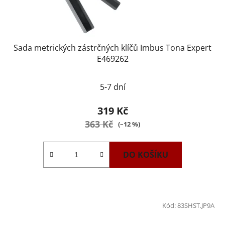
Sada metrických zástrčných klíčů Imbus Tona Expert
E469262
5-7 dní
319 Kč
363 Kč
(–12 %)
DO KOŠÍKU
Kód:
83SHST.JP9A