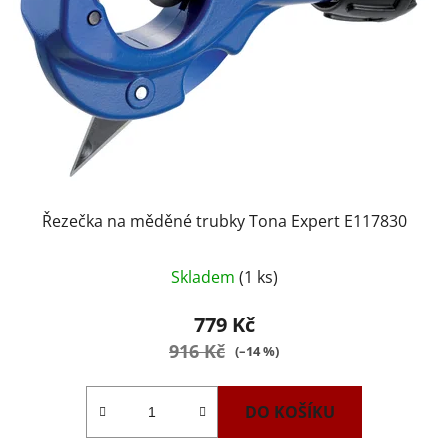
Řezečka na měděné trubky Tona Expert E117830
Skladem
(1 ks)
779 Kč
916 Kč
(–14 %)
DO KOŠÍKU