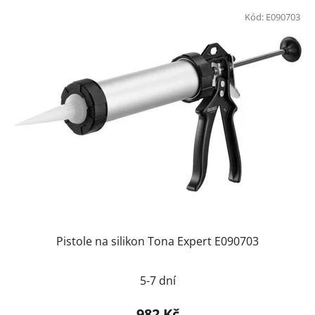
Kód:
E090703
Pistole na silikon Tona Expert E090703
Průměrné
5-7 dní
hodnocení
produktu
982 Kč