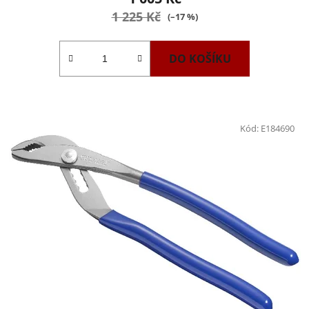
1 225 Kč
(–17 %)
DO KOŠÍKU
Kód:
E184690