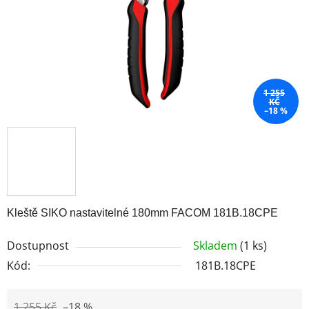
1 255
KČ
–18 %
Kleště SIKO nastavitelné 180mm FACOM 181B.18CPE
Dostupnost
Skladem
(1 ks)
Kód:
181B.18CPE
1 255 Kč
–18 %