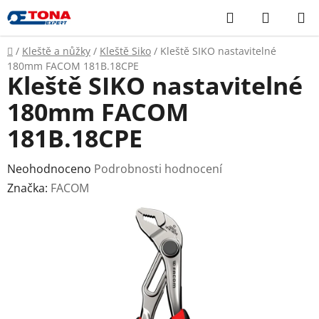
Přejít
Hledat
NÁKUP
na
KOŠÍK
obsah
Domů
/
Kleště a nůžky
/
Kleště Siko
/
Kleště SIKO nastavitelné
180mm FACOM 181B.18CPE
Kleště SIKO nastavitelné
180mm FACOM
181B.18CPE
Průměrné
Neohodnoceno
Podrobnosti hodnocení
hodnocení
Značka:
FACOM
produktu
je
0,0
z
5
hvězdiček.