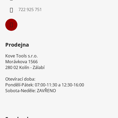
t
í
722 925 751
Prodejna
Kove Tools s.r.o.
Morávkova 1566
280 02 Kolín - Zálabí
Otevírací doba:
Pondělí-Pátek: 07:00-11:30 a 12:30-16:00
Sobota-Neděle: ZAVŘENO