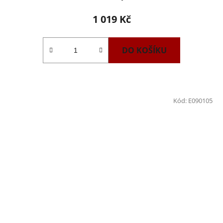
1 019 Kč
DO KOŠÍKU
Kód:
E090105