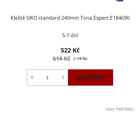
Kleště SIKO standard 240mm Tona Expert E184690
5-7 dní
522 Kč
614 Kč
(–14 %)
DO KOŠÍKU
Kód:
PWF300G