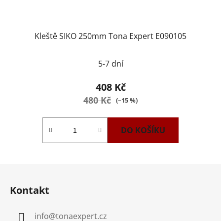
Kleště SIKO 250mm Tona Expert E090105
5-7 dní
408 Kč
480 Kč
(–15 %)
DO KOŠÍKU
Z
á
Kontakt
p
a
info
@
tonaexpert.cz