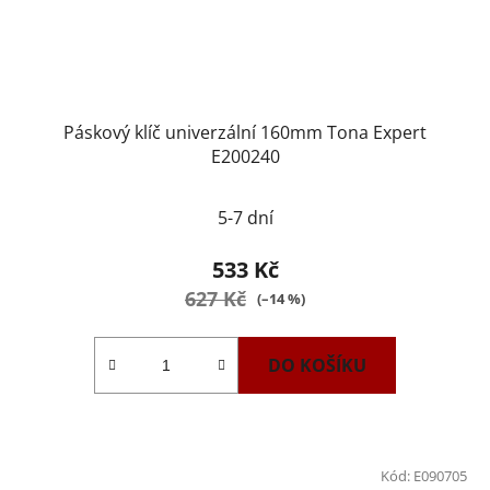
Páskový klíč univerzální 160mm Tona Expert
E200240
5-7 dní
533 Kč
627 Kč
(–14 %)
DO KOŠÍKU
Kód:
E090705