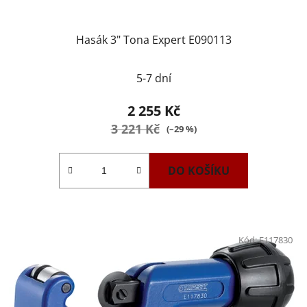
Hasák 3" Tona Expert E090113
5-7 dní
2 255 Kč
3 221 Kč
(–29 %)
DO KOŠÍKU
Kód:
E117830