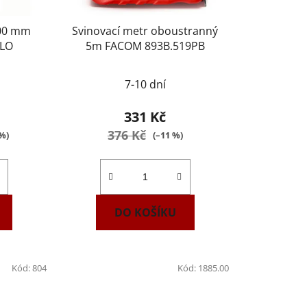
200 mm
Svinovací metr oboustranný
CLO
5m FACOM 893B.519PB
7-10 dní
331 Kč
376 Kč
 %)
(–11 %)
DO KOŠÍKU
Kód:
804
Kód:
1885.00