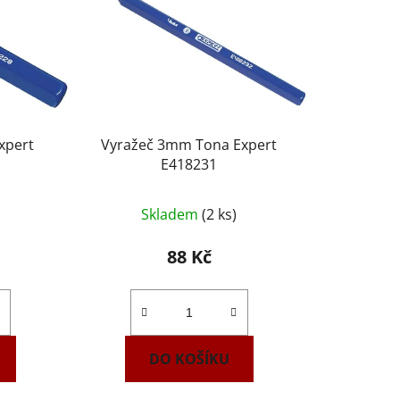
xpert
Vyražeč 3mm Tona Expert
E418231
Skladem
(2 ks)
88 Kč
DO KOŠÍKU