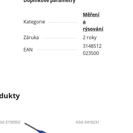
Doplňkové parametry
Měření
Kategorie
a
rýsování
Záruka
2 roky
3148512
EAN
023500
odukty
ód:
E150502
Kód:
E418231