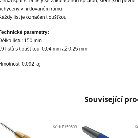
Měrka spár s 19 listy se zakulacenou špičkou, které jsou pevně
uchyceny v niklovaném rámu
Každý list je označen tloušťkou
Technické parametry:
Délka listu: 150 mm
19 listů s tloušťkou: 0,04 mm až 0,25 mm
Hmotnost: 0,092 kg
Související pr
Kód:
E150503
K