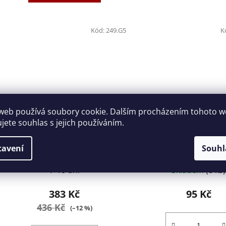
Kód:
249.G5
K
web používá soubory cookie. Dalším procházením tohoto 
ujete souhlas s jejich používáním.
Vyražeč odpružený s rukojetí
Vyražeč 6mm Tona 
5mm FACOM 249.G5
E418234
tavení
Souhl
7-10 dní
Skladem
(8 ks)
383 Kč
95 Kč
436 Kč
(–12 %)