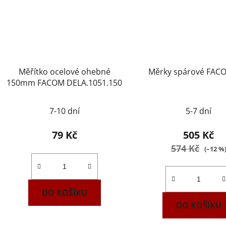
Měřítko ocelové ohebné
Měrky spárové FAC
150mm FACOM DELA.1051.150
7-10 dní
5-7 dní
79 Kč
505 Kč
574 Kč
(–12 %
DO KOŠÍKU
DO KOŠÍKU