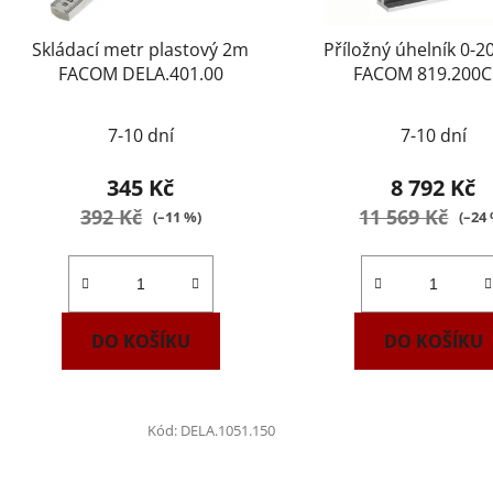
Skládací metr plastový 2m
Příložný úhelník 0-
FACOM DELA.401.00
FACOM 819.200
7-10 dní
7-10 dní
345 Kč
8 792 Kč
392 Kč
11 569 Kč
(–11 %)
(–24
DO KOŠÍKU
DO KOŠÍKU
Kód:
DELA.1051.150