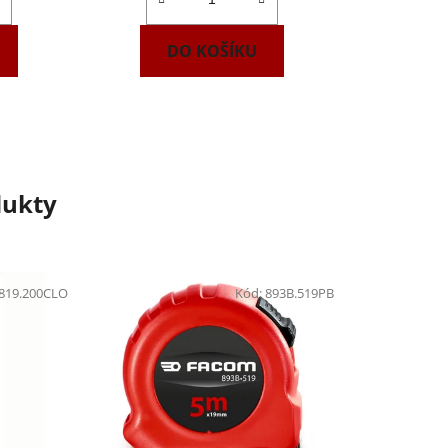
DO KOŠÍKU
dukty
819.200CLO
Kód:
893B.519PB