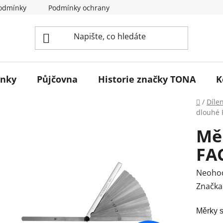
odmínky
Podmínky ochrany osobních údajů
Reklamace 
ínky
Půjčovna
Historie značky TONA
K
Domů
/
Díle
dlouhé
Mě
FA
Průmě
Neoho
hodnoc
Značka
produk
Měrky 
je