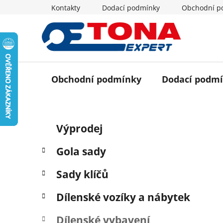
Přejít
Kontakty
Dodací podmínky
Obchodní p
na
obsah
Obchodní podmínky
Dodací podm
P
K
Přeskočit
Výprodej
a
o
kategorie
t
s
Gola sady
e
t
g
r
Sady klíčů
o
a
r
Dílenské vozíky a nábytek
i
n
e
n
Dílenské vybavení