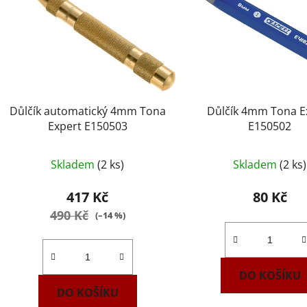
Důlčík automatický 4mm Tona
Důlčík 4mm Tona E
Expert E150503
E150502
Průměrné
Skladem
(2 ks)
Skladem
(2 ks)
hodnocení
produktu
417 Kč
80 Kč
je
490 Kč
(–14 %)
3,6
z
5
DO KOŠÍKU
hvězdiček.
DO KOŠÍKU