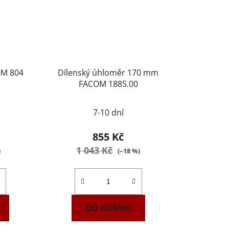
OM 804
Dílenský úhloměr 170 mm
FACOM 1885.00
7-10 dní
855 Kč
1 043 Kč
)
(–18 %)
DO KOŠÍKU