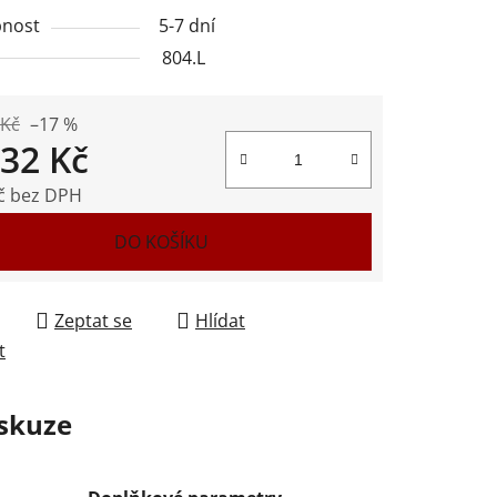
nost
5-7 dní
804.L
ek.
 Kč
–17 %
032 Kč
č bez DPH
 cena:
DO KOŠÍKU
Zeptat se
Hlídat
t
skuze