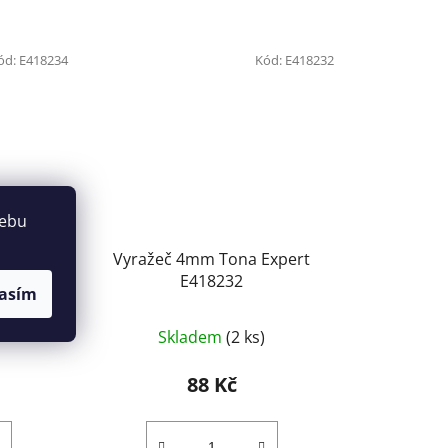
ód:
E418234
Kód:
E418232
webu
Expert
Vyražeč 4mm Tona Expert
E418232
asím
Skladem
(2 ks)
88 Kč