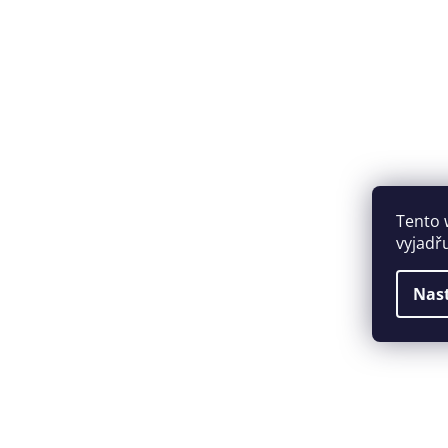
Tento 
vyjadř
Nas