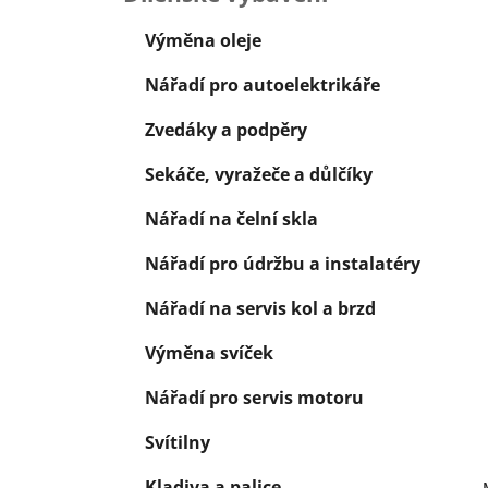
í
p
Výměna oleje
a
Nářadí pro autoelektrikáře
n
e
Zvedáky a podpěry
l
Sekáče, vyražeče a důlčíky
Nářadí na čelní skla
Nářadí pro údržbu a instalatéry
Nářadí na servis kol a brzd
Výměna svíček
Nářadí pro servis motoru
Svítilny
Kladiva a palice