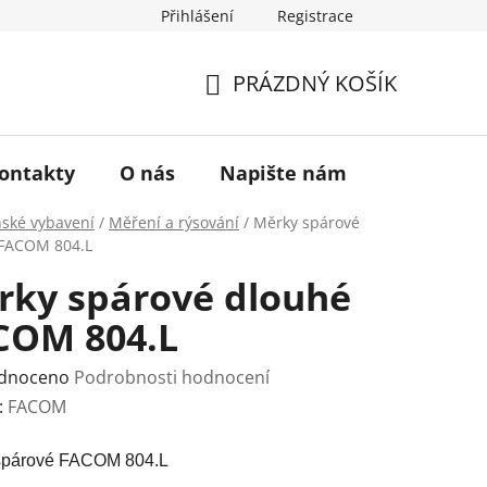
Přihlášení
Registrace
a vrácení zboží
Historie značky TONA
O nás
PRÁZDNÝ KOŠÍK
NÁKUPNÍ
KOŠÍK
ontakty
O nás
Napište nám
nské vybavení
/
Měření a rýsování
/
Měrky spárové
 FACOM 804.L
rky spárové dlouhé
COM 804.L
rné
dnoceno
Podrobnosti hodnocení
ení
:
FACOM
tu
spárové FACOM 804.L