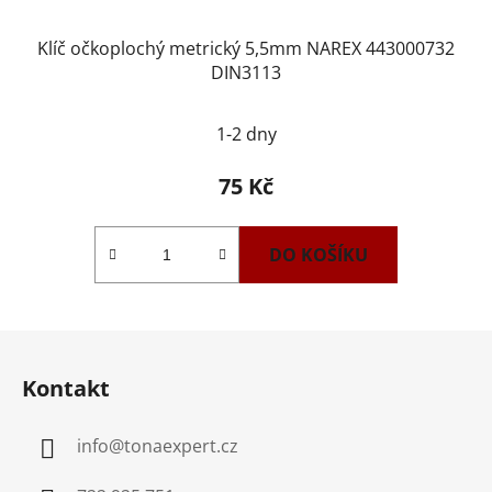
Klíč očkoplochý metrický 5,5mm NAREX 443000732
DIN3113
1-2 dny
75 Kč
DO KOŠÍKU
Z
á
Kontakt
p
a
info
@
tonaexpert.cz
t
í