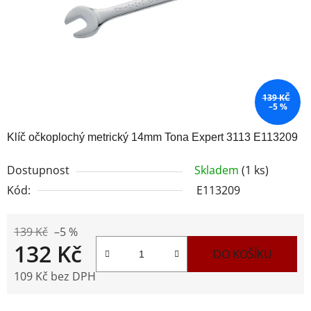
139 KČ
–5 %
Klíč očkoplochý metrický 14mm Tona Expert 3113 E113209
Dostupnost
Skladem
(1 ks)
Kód:
E113209
139 Kč
–5 %
132 Kč
DO KOŠÍKU
109 Kč bez DPH
Měrná cena: