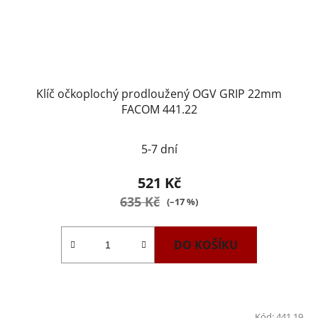
Klíč očkoplochý prodloužený OGV GRIP 22mm
FACOM 441.22
5-7 dní
521 Kč
635 Kč
(–17 %)
DO KOŠÍKU
Kód:
441.19