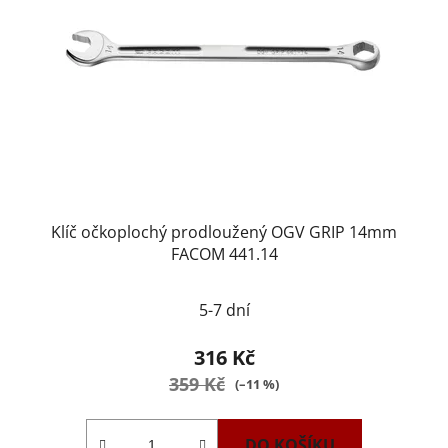
Klíč očkoplochý prodloužený OGV GRIP 14mm
FACOM 441.14
5-7 dní
316 Kč
359 Kč
(–11 %)
DO KOŠÍKU