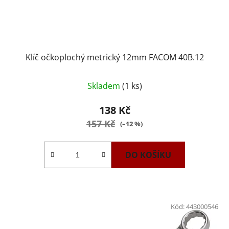
Klíč očkoplochý metrický 12mm FACOM 40B.12
Skladem
(1 ks)
138 Kč
157 Kč
(–12 %)
DO KOŠÍKU
Kód:
443000546