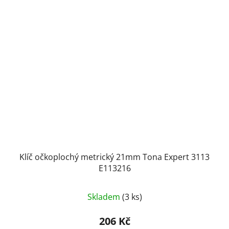
Klíč očkoplochý metrický 21mm Tona Expert 3113
E113216
Průměrné
Skladem
(3 ks)
hodnocení
produktu
206 Kč