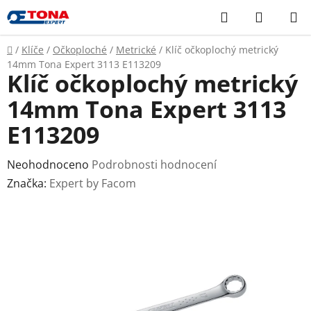
Přejít
Hledat
NÁKUP
na
KOŠÍK
obsah
Domů
/
Klíče
/
Očkoploché
/
Metrické
/
Klíč očkoplochý metrický
14mm Tona Expert 3113 E113209
Klíč očkoplochý metrický
14mm Tona Expert 3113
E113209
Průměrné
Neohodnoceno
Podrobnosti hodnocení
hodnocení
Značka:
Expert by Facom
produktu
je
0,0
z
5
hvězdiček.