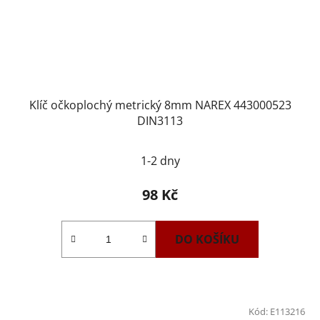
Klíč očkoplochý metrický 8mm NAREX 443000523
DIN3113
1-2 dny
98 Kč
DO KOŠÍKU
Kód:
E113216