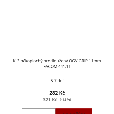
Klíč očkoplochý prodloužený OGV GRIP 11mm
FACOM 441.11
5-7 dní
282 Kč
321 Kč
(–12 %)