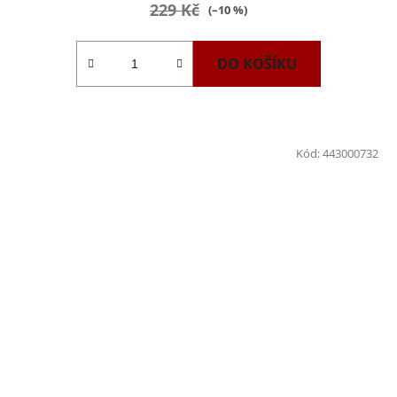
je
229 Kč
(–10 %)
4,0
z
DO KOŠÍKU
5
hvězdiček.
Kód:
443000732