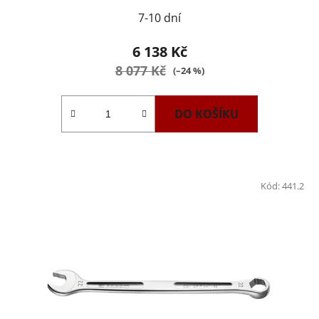
7-10 dní
6 138 Kč
8 077 Kč
(–24 %)
DO KOŠÍKU
Kód:
441.2