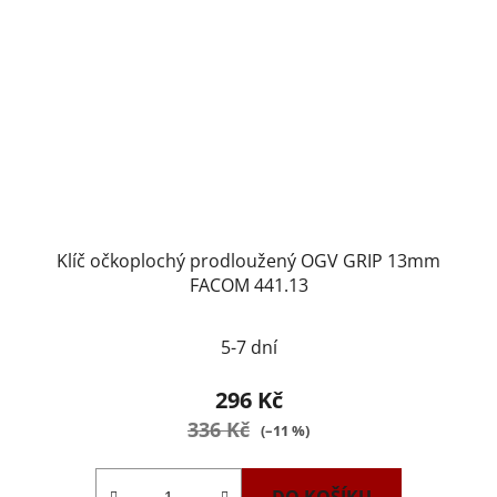
Klíč očkoplochý prodloužený OGV GRIP 13mm
FACOM 441.13
5-7 dní
296 Kč
336 Kč
(–11 %)