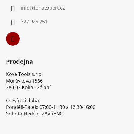
a
c
info
@
tonaexpert.cz
t
í
í
p
722 925 751
r
v
k
y
v
ý
Prodejna
p
i
Kove Tools s.r.o.
s
Morávkova 1566
u
280 02 Kolín - Zálabí
Otevírací doba:
Pondělí-Pátek: 07:00-11:30 a 12:30-16:00
Sobota-Neděle: ZAVŘENO