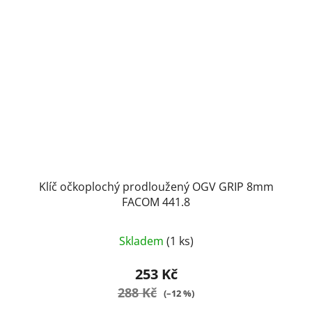
Klíč očkoplochý prodloužený OGV GRIP 8mm
FACOM 441.8
Skladem
(1 ks)
253 Kč
288 Kč
(–12 %)