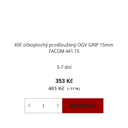
Klíč očkoplochý prodloužený OGV GRIP 15mm
FACOM 441.15
5-7 dní
353 Kč
401 Kč
(–11 %)
DO KOŠÍKU