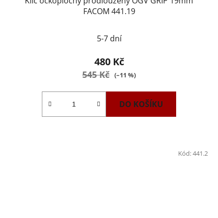
Klíč očkoplochý prodloužený OGV GRIP 19mm
FACOM 441.19
5-7 dní
480 Kč
545 Kč
(–11 %)
DO KOŠÍKU
Kód:
441.2