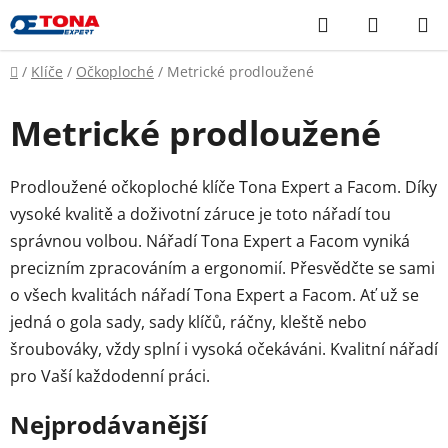
Přejít
Hledat
NÁKUP
na
KOŠÍK
obsah
Domů
/
Klíče
/
Očkoploché
/
Metrické prodloužené
Metrické prodloužené
Prodloužené očkoploché klíče Tona Expert a Facom. Díky
vysoké kvalitě a doživotní záruce je toto nářadí tou
správnou volbou. Nářadí Tona Expert a Facom vyniká
precizním zpracováním a ergonomií. Přesvědčte se sami
o všech kvalitách nářadí Tona Expert a Facom. Ať už se
jedná o gola sady, sady klíčů, ráčny, kleště nebo
šroubováky, vždy splní i vysoká očekáváni. Kvalitní nářadí
pro Vaší každodenní práci.
Nejprodávanější