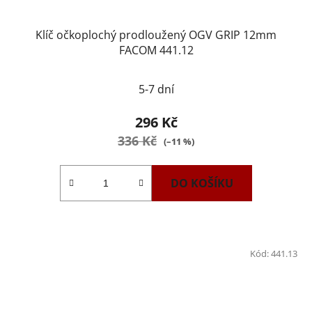
Klíč očkoplochý prodloužený OGV GRIP 12mm
FACOM 441.12
5-7 dní
296 Kč
336 Kč
(–11 %)
DO KOŠÍKU
Kód:
441.13