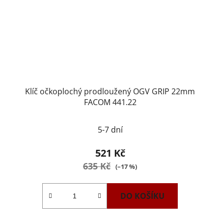
Klíč očkoplochý prodloužený OGV GRIP 22mm
FACOM 441.22
5-7 dní
521 Kč
635 Kč
(–17 %)
DO KOŠÍKU