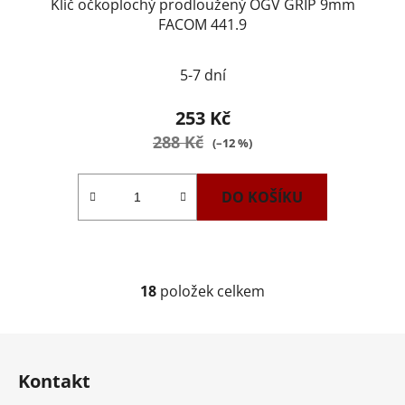
Klíč očkoplochý prodloužený OGV GRIP 9mm
FACOM 441.9
5-7 dní
253 Kč
288 Kč
(–12 %)
DO KOŠÍKU
18
položek celkem
O
v
l
Z
á
á
d
Kontakt
p
a