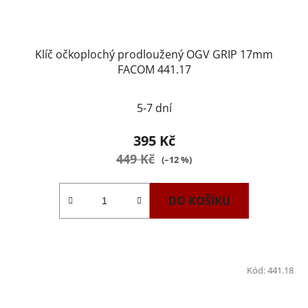
Klíč očkoplochý prodloužený OGV GRIP 17mm
FACOM 441.17
5-7 dní
395 Kč
449 Kč
(–12 %)
DO KOŠÍKU
Kód:
441.18