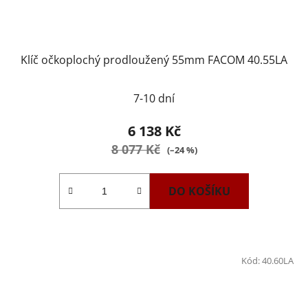
k
t
ů
Klíč očkoplochý prodloužený 55mm FACOM 40.55LA
7-10 dní
6 138 Kč
8 077 Kč
(–24 %)
DO KOŠÍKU
Kód:
40.60LA