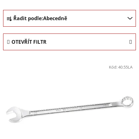
Ř
Řadit podle:
Abecedně
a
z
e
OTEVŘÍT FILTR
n
í
V
p
ý
Kód:
40.55LA
r
p
o
i
d
s
u
p
k
r
t
o
ů
d
u