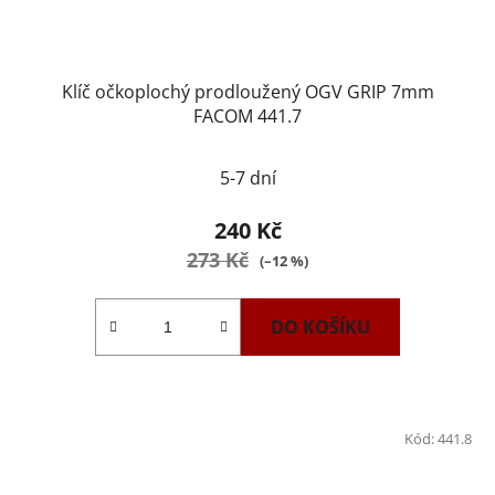
Klíč očkoplochý prodloužený OGV GRIP 7mm
FACOM 441.7
5-7 dní
240 Kč
273 Kč
(–12 %)
DO KOŠÍKU
Kód:
441.8