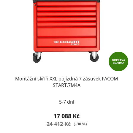
DOPRAVA
ZDARMA
Montážní skříň XXL pojízdná 7 zásuvek FACOM
START.7M4A
5-7 dní
17 088 Kč
24 412 Kč
(–30 %)