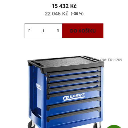
15 432 Kč
22 046 Kč
(–30 %)
DO KOŠÍKU
Kód:
E011209