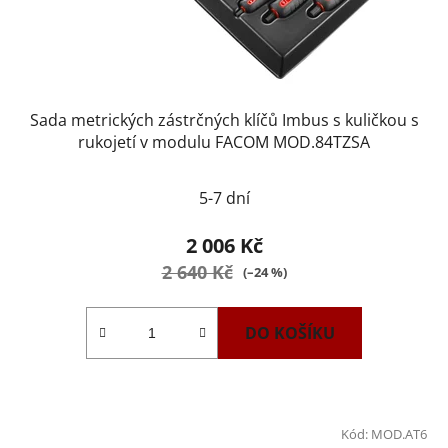
Sada metrických zástrčných klíčů Imbus s kuličkou s
rukojetí v modulu FACOM MOD.84TZSA
5-7 dní
2 006 Kč
2 640 Kč
(–24 %)
DO KOŠÍKU
Kód:
MOD.AT6