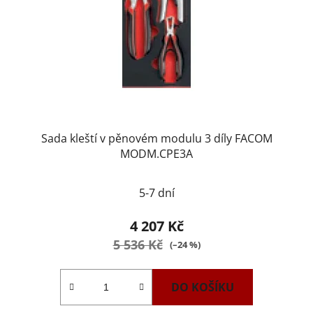
Sada kleští v pěnovém modulu 3 díly FACOM
MODM.CPE3A
5-7 dní
4 207 Kč
5 536 Kč
(–24 %)
DO KOŠÍKU