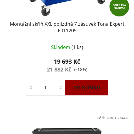
DOPRAVA
ZDARMA
Montážní skříň XXL pojízdná 7 zásuvek Tona Expert
E011209
Průměrné
Skladem
(1 ks)
hodnocení
produktu
19 693 Kč
je
21 882 Kč
(–10 %)
4,1
z
DO KOŠÍKU
5
hvězdiček.
Kód:
START.7M4A