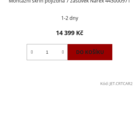
Montážní skříň pojízdná 7 zásuvek Narex 443000971
1-2 dny
14 399 Kč
DO KOŠÍKU
Kód:
JET.CRTCAR2