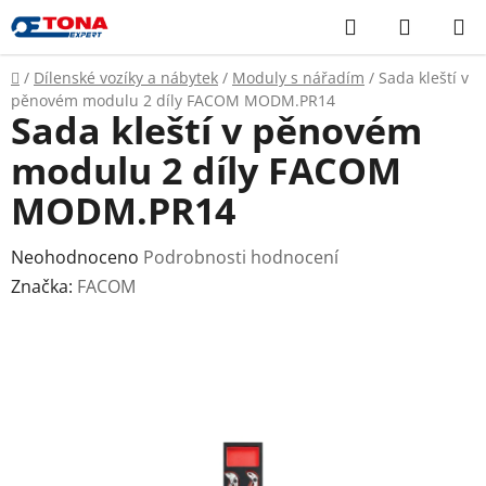
Přejít
Hledat
NÁKUP
na
KOŠÍK
obsah
Domů
/
Dílenské vozíky a nábytek
/
Moduly s nářadím
/
Sada kleští v
pěnovém modulu 2 díly FACOM MODM.PR14
Sada kleští v pěnovém
modulu 2 díly FACOM
MODM.PR14
Průměrné
Neohodnoceno
Podrobnosti hodnocení
hodnocení
Značka:
FACOM
produktu
je
0,0
z
5
hvězdiček.