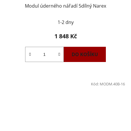
Modul úderného nářadí 5dílný Narex
1-2 dny
1 848 Kč
DO KOŠÍKU
Kód:
MODM.40B-16