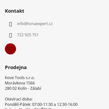
Z
á
Kontakt
p
a
info
@
tonaexpert.cz
t
í
722 925 751
Prodejna
Kove Tools s.r.o.
Morávkova 1566
280 02 Kolín - Zálabí
Otevírací doba:
Pondělí-Pátek: 07:00-11:30 a 12:30-16:00