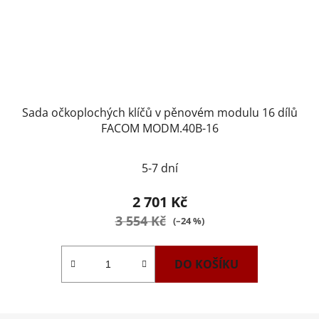
Sada očkoplochých klíčů v pěnovém modulu 16 dílů
FACOM MODM.40B-16
5-7 dní
2 701 Kč
3 554 Kč
(–24 %)
DO KOŠÍKU