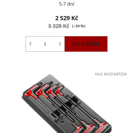
5-7 dní
2 529 Kč
3 328 Kč
(–24 %)
DO KOŠÍKU
Kód:
MOD.84TZSA