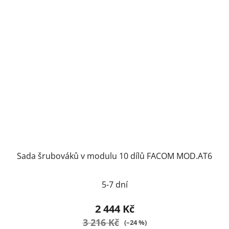
Sada šrubováků v modulu 10 dílů FACOM MOD.AT6
5-7 dní
2 444 Kč
3 216 Kč
(–24 %)