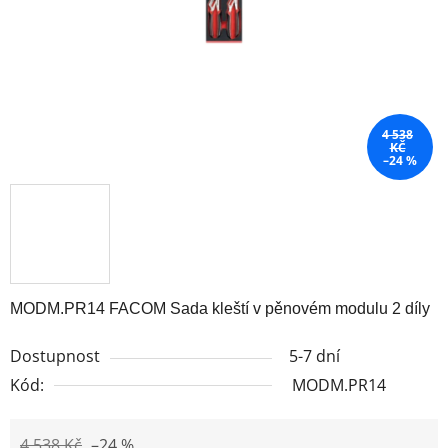
4 538
KČ
–24 %
MODM.PR14 FACOM Sada kleští v pěnovém modulu 2 díly
Dostupnost
5-7 dní
Kód:
MODM.PR14
4 538 Kč
–24 %