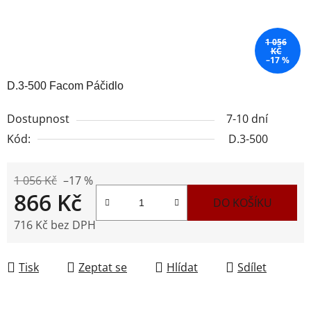
1 056
KČ
–17 %
D.3-500 Facom Páčidlo
Dostupnost
7-10 dní
Kód:
D.3-500
1 056 Kč
–17 %
866 Kč
DO KOŠÍKU
716 Kč bez DPH
Měrná cena:
Tisk
Zeptat se
Hlídat
Sdílet