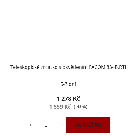
Teleskopické zrcátko s osvětlením FACOM 834B.RTI
5-7 dní
1 278 Kč
1 559 Kč
(–18 %)
DO KOŠÍKU