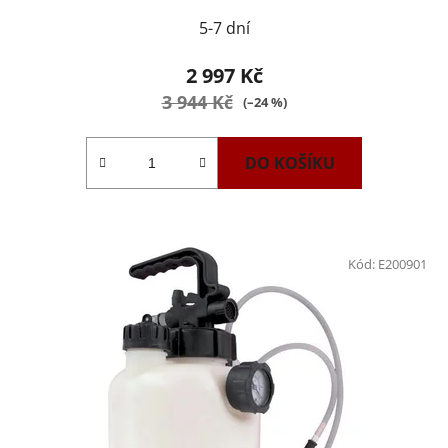
5-7 dní
2 997 Kč
3 944 Kč
(–24 %)
DO KOŠÍKU
Kód:
E200901