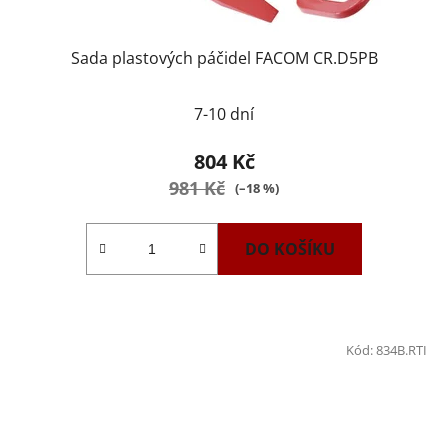
Sada plastových páčidel FACOM CR.D5PB
7-10 dní
804 Kč
981 Kč
(–18 %)
DO KOŠÍKU
Kód:
834B.RTI