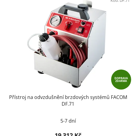
Kód:
DF.71
DOPRAVA
ZDARMA
Přístroj na odvzdušnění brzdových systémů FACOM
DF.71
5-7 dní
19 312 Kč