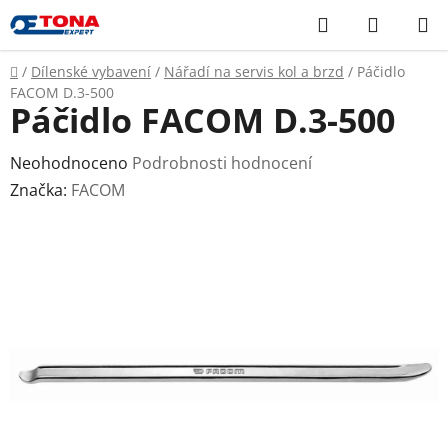
Přejít
Hledat
NÁKUP
na
KOŠÍK
obsah
Domů
/
Dílenské vybavení
/
Nářadí na servis kol a brzd
/
Páčidlo
FACOM D.3-500
Páčidlo FACOM D.3-500
Průměrné
Neohodnoceno
Podrobnosti hodnocení
hodnocení
Značka:
FACOM
produktu
je
0,0
z
5
hvězdiček.