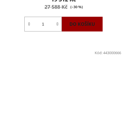
27 588 Kč
(–30 %)
DO KOŠÍKU
Kód:
443000666