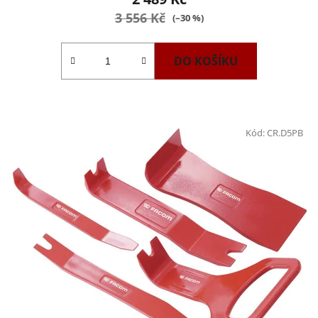
3 556 Kč
(–30 %)
DO KOŠÍKU
Kód:
CR.D5PB