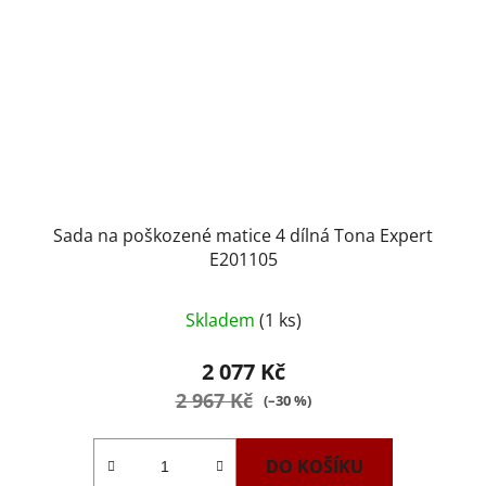
Sada na poškozené matice 4 dílná Tona Expert
E201105
Skladem
(1 ks)
2 077 Kč
2 967 Kč
(–30 %)
DO KOŠÍKU