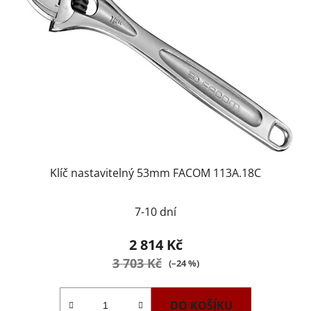
Klíč nastavitelný 53mm FACOM 113A.18C
7-10 dní
2 814 Kč
3 703 Kč
(–24 %)
DO KOŠÍKU