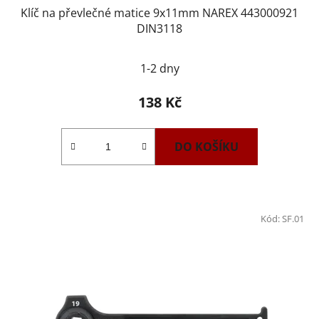
Klíč na převlečné matice 9x11mm NAREX 443000921
DIN3118
1-2 dny
138 Kč
DO KOŠÍKU
Kód:
SF.01