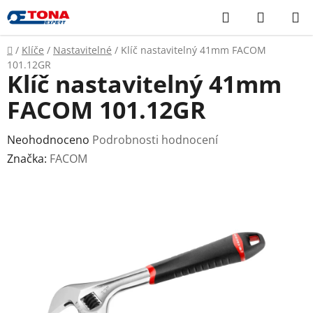
Přejít
Hledat
NÁKUP
na
KOŠÍK
obsah
Domů
/
Klíče
/
Nastavitelné
/
Klíč nastavitelný 41mm FACOM
101.12GR
Klíč nastavitelný 41mm
FACOM 101.12GR
Průměrné
Neohodnoceno
Podrobnosti hodnocení
hodnocení
Značka:
FACOM
produktu
je
0,0
z
5
hvězdiček.