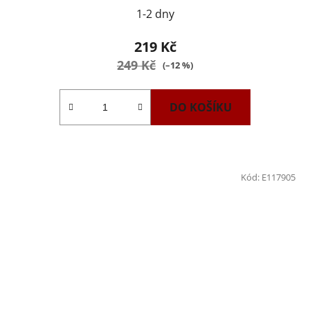
1-2 dny
219 Kč
249 Kč
(–12 %)
DO KOŠÍKU
Kód:
E117905