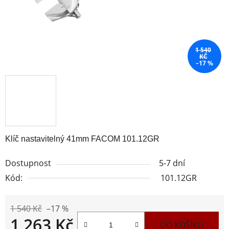
1 540
KČ
–17 %
Klíč nastavitelný 41mm FACOM 101.12GR
Dostupnost
5-7 dní
Kód:
101.12GR
1 540 Kč
–17 %
1 263 Kč
DO KOŠÍKU