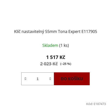
Klíč nastavitelný 55mm Tona Expert E117905
Skladem
(1 ks)
1 517 Kč
2 023 Kč
(–25 %)
DO KOŠÍKU
Kód:
E187473