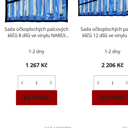
Sada očkoplochých palcových
Sada očkoplochých pa
klíčů 8 dílů ve vinylu NAREX
klíčů 12 dílů ve viny
443000718
443000720
1-2 dny
1-2 dny
1 267 Kč
2 206 Kč
DO KOŠÍKU
DO KOŠÍKU
Kód:
443100586
Kó