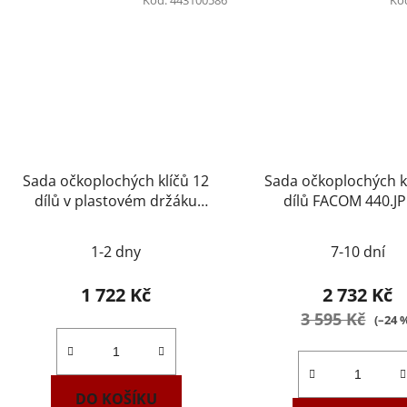
Sada očkoplochých klíčů 12
Sada očkoplochých k
dílů v plastovém držáku
dílů FACOM 440.J
NAREX 443100586
1-2 dny
7-10 dní
1 722 Kč
2 732 Kč
3 595 Kč
(–24 
DO KOŠÍKU