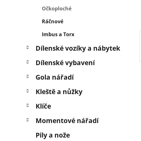
í
p
Očkoploché
a
Ráčnové
n
e
Imbus a Torx
l
Dílenské vozíky a nábytek
Dílenské vybavení
Gola nářadí
Kleště a nůžky
Klíče
Momentové nářadí
Pily a nože