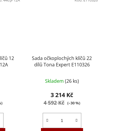
líčů 12
Sada očkoplochých klíčů 22
P12A
dílů Tona Expert E110326
Průměrné
Skladem
(26 ks)
hodnocení
produktu
3 214 Kč
je
4 592 Kč
%)
(–30 %)
3,5
z
5