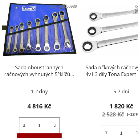
Kód:
443000989
K
Sada oboustranných
Sada očkových ráčnový
ráčnových vyhnutých 5°klíčů 8
4v1 3 díly Tona Expert
dílů NAREX 443000989
1-2 dny
5-7 dní
4 816 Kč
1 820 Kč
2 528 Kč
(–28 