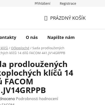
Přihlášení
Registrace
a vrácení zboží
Historie značky TONA
O nás
PRÁZDNÝ KOŠÍK
NÁKUPNÍ
KOŠÍK
ontakty
O nás
Napište nám
 klíčů
/
Očkoploché
/
Sada prodloužených
chých klíčů 14 dílů FACOM 441.JV14GRPPB
da prodloužených
oplochých klíčů 14
lů FACOM
1.JV14GRPPB
rné
dnoceno
Podrobnosti hodnocení
ení
:
FACOM