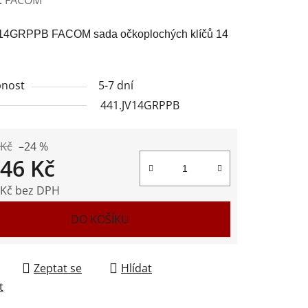
tu
14GRPPB FACOM sada očkoplochých klíčů 14
nost
5-7 dní
441.JV14GRPPB
ek.
 Kč
–24 %
246 Kč
 Kč bez DPH
 cena:
DO KOŠÍKU
Zeptat se
Hlídat
t