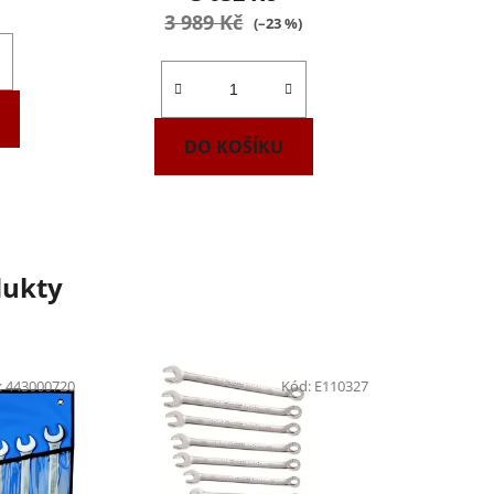
3 989 Kč
(–23 %)
DO KOŠÍKU
dukty
:
443000720
Kód:
E110327