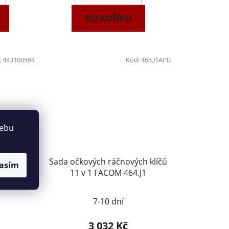
DO KOŠÍKU
:
443100594
Kód:
464.J1APB
webu
áčnových
Sada očkových ráčnových klíčů
asím
43100594
11 v 1 FACOM 464.J1
7-10 dní
3 032 Kč