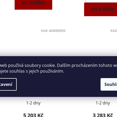
DO KOŠÍKU
DO KOŠÍKU
Kód:
443000593
Kód
web používá soubory cookie. Dalším procházením tohoto 
ujete souhlas s jejich používáním.
Sada očkoplochých ráčnových
Sada očkoplochých r
tavení
Souhl
klíčů 12 dílů NAREX 443000593
klíčů 8 dílů NAREX 4
1-2 dny
1-2 dny
5 203 Kč
3 283 Kč