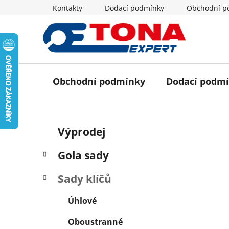
Přejít
Kontakty
Dodací podmínky
Obchodní p
na
obsah
Obchodní podmínky
Dodací podm
P
K
Přeskočit
Výprodej
a
o
kategorie
t
s
Gola sady
e
t
g
r
Sady klíčů
o
a
r
Úhlové
i
n
e
n
Oboustranné