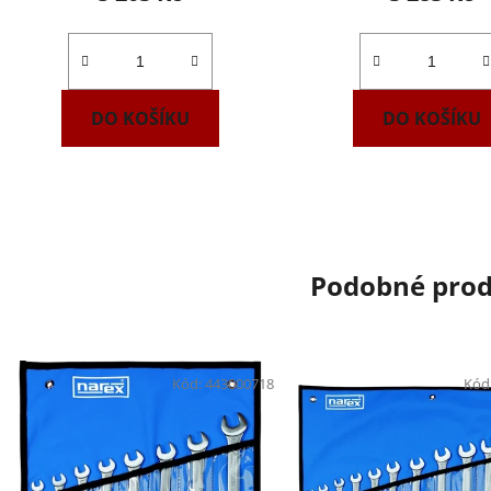
DO KOŠÍKU
DO KOŠÍKU
Podobné pro
Kód:
443000718
Kód