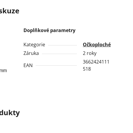
skuze
Doplňkové parametry
Kategorie
Očkoploché
Záruka
2 roky
3662424111
EAN
518
2 mm
odukty