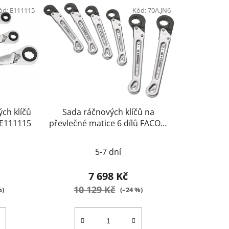
ód:
E111115
Kód:
70A.JN6
ch klíčů
Sada ráčnových klíčů na
 E111115
převlečné matice 6 dílů FACOM
70A.JN6
5-7 dní
7 698 Kč
10 129 Kč
%)
(–24 %)