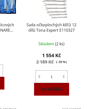
lcových
Sada očkoplochých klíčů 12
lu NAREX
dílů Tona Expert E110327
Průměrné
Skladem
(2 ks)
hodnocení
produktu
1 554 Kč
je
2 189 Kč
(–29 %)
3,6
z
5
hvězdiček.
DO KOŠÍKU
d:
440.JP12A
Kód:
E110326