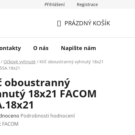
Přihlášení
Registrace
a vrácení zboží
Historie značky TONA
O nás
PRÁZDNÝ KOŠÍK
NÁKUPNÍ
KOŠÍK
ontakty
O nás
Napište nám
/
Očkové vyhnuté
/
Klíč oboustranný vyhnutý 18x21
55A.18x21
č oboustranný
hnutý 18x21 FACOM
A.18x21
rné
dnoceno
Podrobnosti hodnocení
ení
:
FACOM
tu