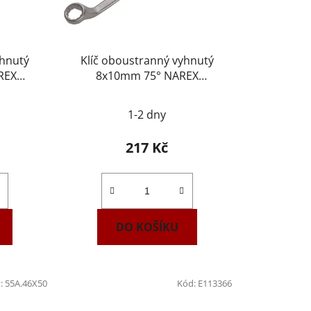
yhnutý
Klíč oboustranný vyhnutý
REX
8x10mm 75° NAREX
443000553
1-2 dny
217 Kč
DO KOŠÍKU
:
55A.46X50
Kód:
E113366