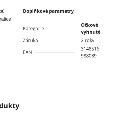
Doplňkové parametry
ubů
matice
Očkové
Kategorie
vyhnuté
Záruka
2 roky
3148516
EAN
988089
odukty