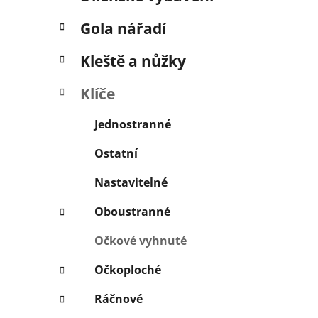
í
p
Gola nářadí
a
n
Kleště a nůžky
e
Klíče
l
Jednostranné
Ostatní
Nastavitelné
Oboustranné
Očkové vyhnuté
Očkoploché
Ráčnové