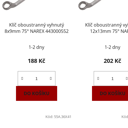
Klíč oboustranný vyhnutý
Klíč oboustranný v
8x9mm 75° NAREX 443000552
12x13mm 75° NA
443000555
1-2 dny
1-2 dny
188 Kč
202 Kč
DO KOŠÍKU
DO KOŠÍKU
Kód:
55A.36X41
Kód