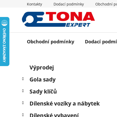
Přejít
Kontakty
Dodací podmínky
Obchodní p
na
obsah
Obchodní podmínky
Dodací podm
P
K
Přeskočit
Výprodej
a
o
kategorie
t
s
Gola sady
e
t
g
r
Sady klíčů
o
a
r
Dílenské vozíky a nábytek
i
n
e
n
Dílenské vybavení