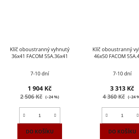
Klíč oboustranný vyhnutý
Klíč oboustranný v
36x41 FACOM 55A.36x41
46x50 FACOM 55A.
7-10 dní
7-10 dní
1 904 Kč
3 313 Kč
2 506 Kč
4 360 Kč
(–24 %)
(–24 
DO KOŠÍKU
DO KOŠÍKU