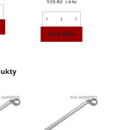
173 Kč
(–8 %)
DO KOŠÍKU
dukty
:
443000555
Kód:
443000553