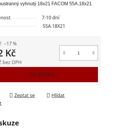
boustranný vyhnutý 18x21 FACOM 55A.18x21
nost
7-10 dní
55A.18X21
ek.
č
–17 %
2 Kč
č bez DPH
 cena:
DO KOŠÍKU
Zeptat se
Hlídat
t
skuze