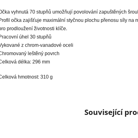
Očka vyhnutá 70 stupňů umožňují povolování zapuštěných šro
Profil očka zajišťuje maximální styčnou plochu přenosu síly na 
pro prodloužení životnosti klíče.
Pracovní úhel 30 stupňů
Vykované z chrom-vanadové oceli
Chromovaný leštěný povrch
Celková délka: 296 mm
Celková hmotnost: 310 g
Související pr