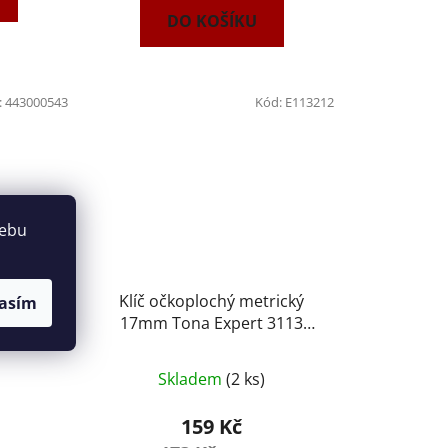
DO KOŠÍKU
:
443000543
Kód:
E113212
webu
rický
Klíč očkoplochý metrický
asím
00543
17mm Tona Expert 3113
E113212
Skladem
(2 ks)
159 Kč