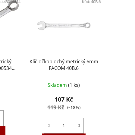
:
443000534
Kód:
40B.6
rický
Klíč očkoplochý metrický 6mm
00534
FACOM 40B.6
Skladem
(1 ks)
107 Kč
119 Kč
(–10 %)