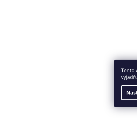
Tento 
vyjadř
Nas