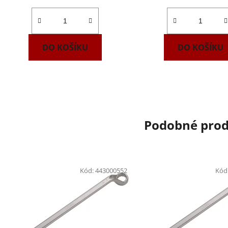
DO KOŠÍKU
DO KOŠÍKU
Podobné pro
Kód:
443000552
Kód