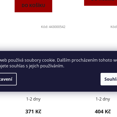
DO KOŠÍKU
Kód:
443000542
Kód
web používá soubory cookie. Dalším procházením tohoto 
ujete souhlas s jejich používáním.
Klíč očkoplochý metrický
Klíč očkoplochý met
tavení
Souhl
28mm NAREX 443000542
30mm NAREX 4430
DIN3113
DIN3113
1-2 dny
1-2 dny
371 Kč
404 Kč