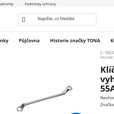
odmínky
Podmínky ochrany osobních údajů
Reklamace 
ínky
Půjčovna
Historie značky TONA
K
Domů
/
Klíče
FACOM 
Klí
vy
55
Průmě
Neoho
hodnoc
Značka
produk