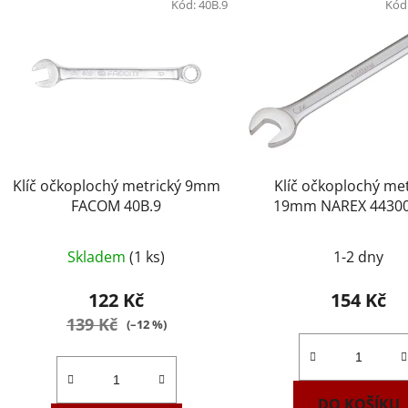
Kód:
40B.9
Kód
Klíč očkoplochý metrický 9mm
Klíč očkoplochý met
FACOM 40B.9
19mm NAREX 4430
DIN3113
Skladem
(1 ks)
1-2 dny
122 Kč
154 Kč
139 Kč
(–12 %)
DO KOŠÍKU