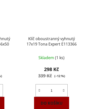
yhnutý
Klíč oboustranný vyhnutý
46x50
17x19 Tona Expert E113366
Skladem
(1 ks)
298 Kč
339 Kč
%)
(–12 %)
DO KOŠÍKU