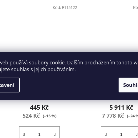
Kód:
E115122
Kó
web používá soubory cookie. Dalším procházením tohoto 
Pila na kov s revolverovou
Nůž zavírací univer
ujete souhlas s jejich používáním.
rukojetí Tona Expert E115122
FACOM 840LE.P
tavení
Souhl
Skladem
(1 ks)
7-10 dní
445 Kč
5 911 Kč
524 Kč
7 778 Kč
(–15 %)
(–24 