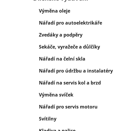
í
p
Výměna oleje
a
Nářadí pro autoelektrikáře
n
e
Zvedáky a podpěry
l
Sekáče, vyražeče a důlčíky
Nářadí na čelní skla
Nářadí pro údržbu a instalatéry
Nářadí na servis kol a brzd
Výměna svíček
Nářadí pro servis motoru
Svítilny
Kladiva a palice