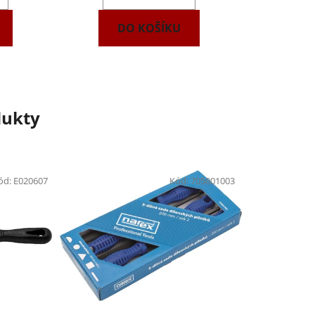
DO KOŠÍKU
dukty
ód:
E020607
Kód:
705001003