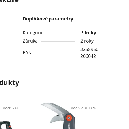
Doplňkové parametry
Kategorie
Pilníky
Záruka
2 roky
3258950
EAN
206042
odukty
Kód:
603F
Kód:
640180PB