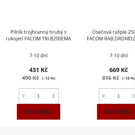
Pilník trojhranný hrubý s
Úsečová rašple 2
rukojetí FACOM TRI.B200EMA
FACOM RAB.DRDMD
7-10 dní
7-10 dní
431 Kč
669 Kč
490 Kč
816 Kč
(–12 %)
(–18 %
DO KOŠÍKU
DO KOŠÍKU