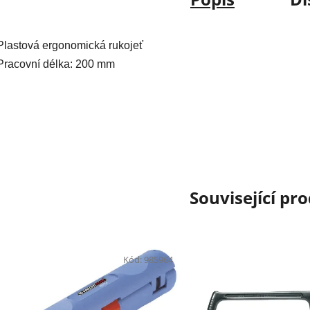
Plastová ergonomická rukojeť
Pracovní délka: 200 mm
Související pr
Kód:
985964