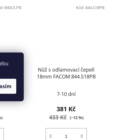
d:
840LE.PB
Kód:
844.S18PB
webu
zální
Nůž s odlamovací čepelí
B
18mm FACOM 844.S18PB
asím
7-10 dní
381 Kč
433 Kč
%)
(–12 %)