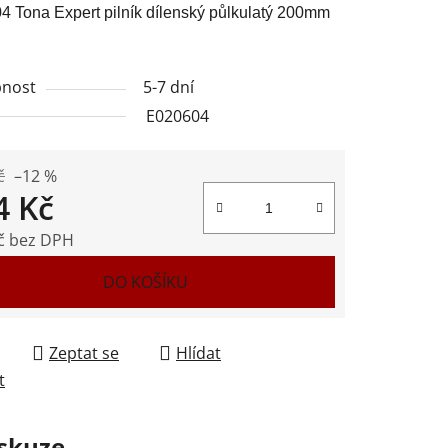
 Tona Expert pilník dílenský půlkulatý 200mm
nost
5-7 dní
E020604
ek.
č
–12 %
4 Kč
č bez DPH
 cena:
DO KOŠÍKU
Zeptat se
Hlídat
t
skuze