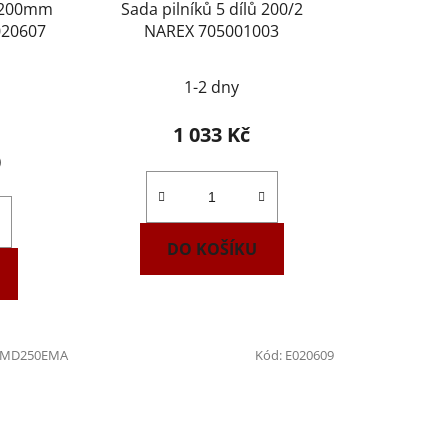
ý 200mm
Sada pilníků 5 dílů 200/2
020607
NAREX 705001003
1-2 dny
1 033 Kč
)
DO KOŠÍKU
DMD250EMA
Kód:
E020609