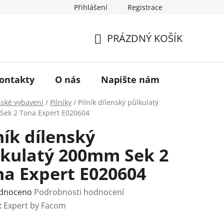
Přihlášení
Registrace
a vrácení zboží
Historie značky TONA
O nás
PRÁZDNÝ KOŠÍK
NÁKUPNÍ
KOŠÍK
ontakty
O nás
Napište nám
nské vybavení
/
Pilníky
/
Pilník dílenský půlkulatý
ek 2 Tona Expert E020604
ník dílenský
lkulatý 200mm Sek 2
na Expert E020604
rné
dnoceno
Podrobnosti hodnocení
ení
:
Expert by Facom
tu