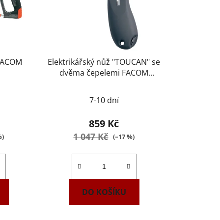
 FACOM
Elektrikářský nůž "TOUCAN" se
dvěma čepelemi FACOM
640180PB
7-10 dní
859 Kč
1 047 Kč
%)
(–17 %)
DO KOŠÍKU