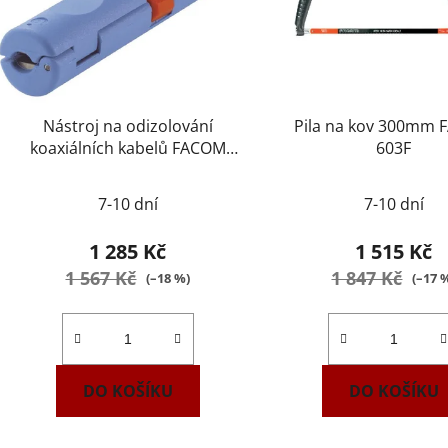
Nástroj na odizolování
Pila na kov 300mm
koaxiálních kabelů FACOM
603F
985964
7-10 dní
7-10 dní
1 285 Kč
1 515 Kč
1 567 Kč
1 847 Kč
(–18 %)
(–17 
DO KOŠÍKU
DO KOŠÍKU