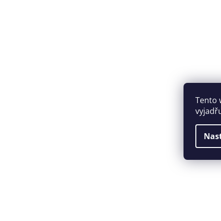
Tento 
vyjadř
Nas