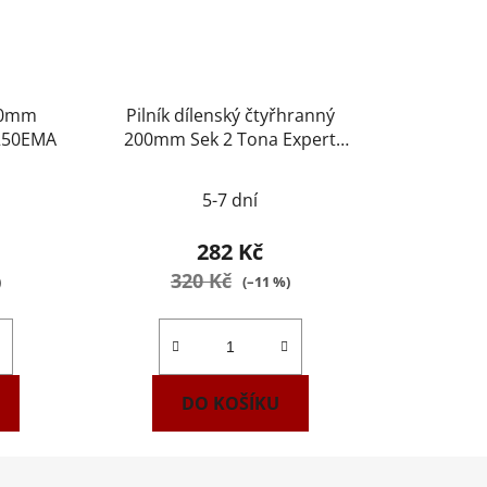
50mm
Pilník dílenský čtyřhranný
250EMA
200mm Sek 2 Tona Expert
E020609
5-7 dní
282 Kč
320 Kč
)
(–11 %)
DO KOŠÍKU