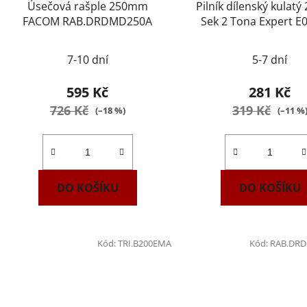
Úsečová rašple 250mm
Pilník dílenský kulat
FACOM RAB.DRDMD250A
Sek 2 Tona Expert E
7-10 dní
5-7 dní
595 Kč
281 Kč
726 Kč
319 Kč
(–18 %)
(–11 %
DO KOŠÍKU
DO KOŠÍKU
Kód:
TRI.B200EMA
Kód:
RAB.DR