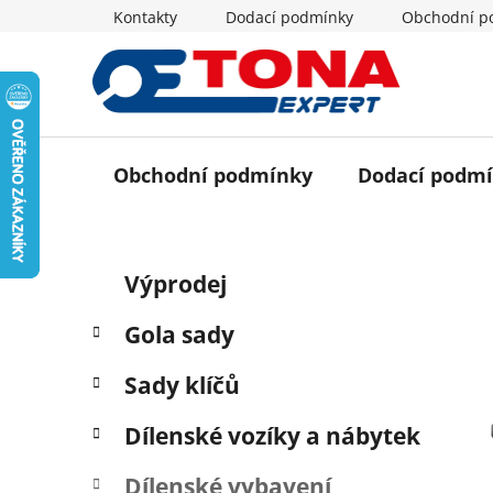
Přejít
Kontakty
Dodací podmínky
Obchodní p
na
obsah
Obchodní podmínky
Dodací podm
P
K
Přeskočit
Výprodej
a
o
kategorie
t
s
Gola sady
e
t
g
r
Sady klíčů
o
a
r
Dílenské vozíky a nábytek
i
n
e
n
Dílenské vybavení