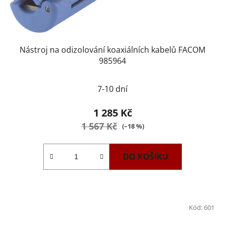
Nástroj na odizolování koaxiálních kabelů FACOM
985964
7-10 dní
1 285 Kč
1 567 Kč
(–18 %)
DO KOŠÍKU
Kód:
601