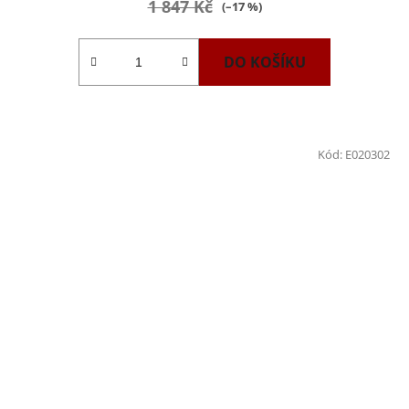
1 847 Kč
(–17 %)
DO KOŠÍKU
Kód:
E020302