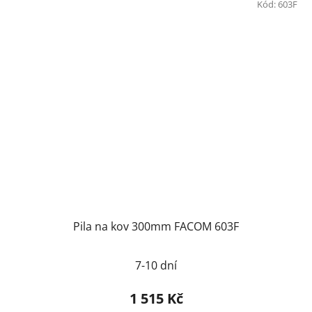
Kód:
603F
Pila na kov 300mm FACOM 603F
7-10 dní
1 515 Kč