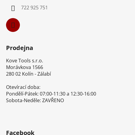
í
722 925 751
Prodejna
Kove Tools s.r.o.
Morávkova 1566
280 02 Kolín - Zálabí
Otevírací doba:
Pondělí-Pátek: 07:00-11:30 a 12:30-16:00
Sobota-Neděle: ZAVŘENO
Facebook