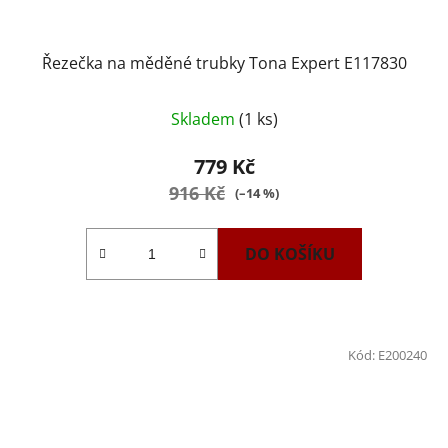
Řezečka na měděné trubky Tona Expert E117830
Skladem
(1 ks)
779 Kč
916 Kč
(–14 %)
DO KOŠÍKU
Kód:
E200240