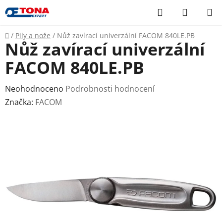
Přejít
Hledat
NÁKUP
na
KOŠÍK
obsah
Domů
/
Pily a nože
/
Nůž zavírací univerzální FACOM 840LE.PB
Nůž zavírací univerzální
FACOM 840LE.PB
Průměrné
Neohodnoceno
Podrobnosti hodnocení
hodnocení
Značka:
FACOM
produktu
je
0,0
z
5
hvězdiček.