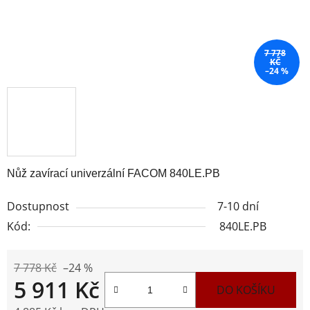
7 778
KČ
–24 %
Nůž zavírací univerzální FACOM 840LE.PB
Dostupnost
7-10 dní
Kód:
840LE.PB
7 778 Kč
–24 %
5 911 Kč
DO KOŠÍKU