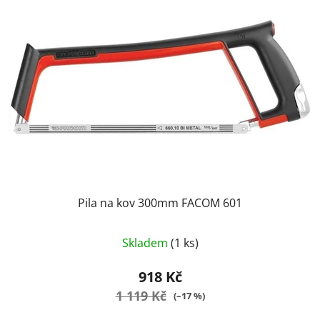
Pila na kov 300mm FACOM 601
Průměrné
Skladem
(1 ks)
hodnocení
produktu
918 Kč
je
1 119 Kč
(–17 %)
2,6