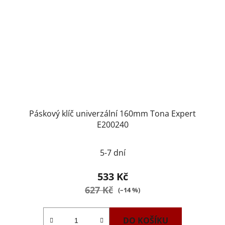
Páskový klíč univerzální 160mm Tona Expert
E200240
5-7 dní
533 Kč
627 Kč
(–14 %)
DO KOŠÍKU