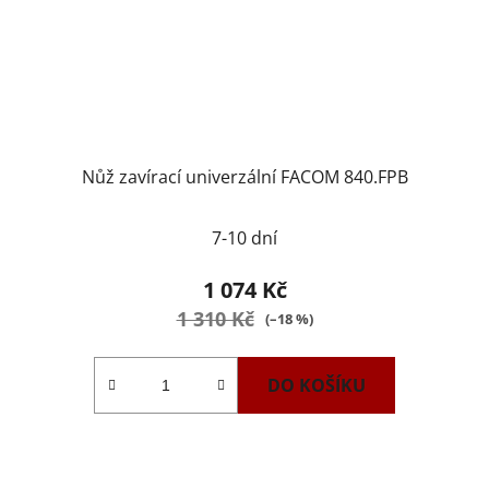
Nůž zavírací univerzální FACOM 840.FPB
7-10 dní
1 074 Kč
1 310 Kč
(–18 %)
DO KOŠÍKU