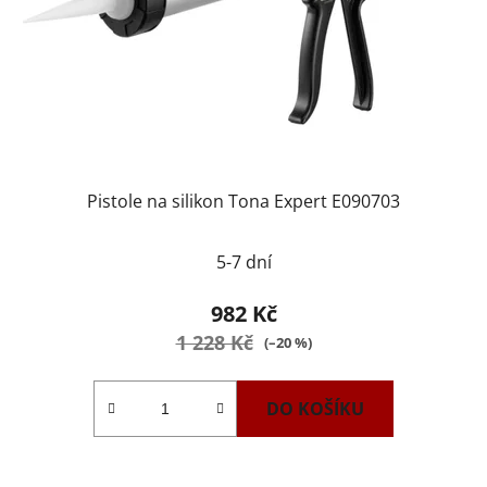
Pistole na silikon Tona Expert E090703
Průměrné
5-7 dní
hodnocení
produktu
982 Kč
je
1 228 Kč
(–20 %)
2,0
z
DO KOŠÍKU
5
hvězdiček.