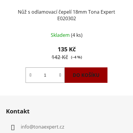
Nůž s odlamovací čepelí 18mm Tona Expert
E020302
Skladem
(4 ks)
135 Kč
142 Kč
(–4 %)
DO KOŠÍKU
Z
á
Kontakt
p
a
info
@
tonaexpert.cz
t