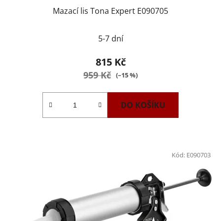
Mazací lis Tona Expert E090705
5-7 dní
815 Kč
959 Kč
(–15 %)
DO KOŠÍKU
Kód:
E090703