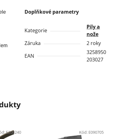
Doplňkové parametry
ele
Pily a
Kategorie
nože
Záruka
2 roky
slem
3258950
EAN
203027
odukty
ód:
E200240
Kód:
E090705