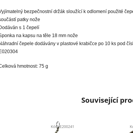
Vyjímatelný bezpečnostní držák sloužící k odlomení použité čep
součástí patky nože
Dodáván s 1 čepelí
Sponka na kapsu na těle 18 mm nože
Náhradní čepele dodávány v plastové krabičce po 10 ks pod čí
E020304
Celková hmotnost: 75 g
Související pr
Kód:
E200241
K