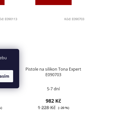
ód:
E090113
Kód:
E090703
webu
 E090113
Pistole na silikon Tona Expert
E090703
asím
Průměrné
5-7 dní
hodnocení
produktu
982 Kč
je
1 228 Kč
%)
(–20 %)
2,0