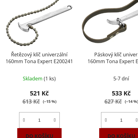
Řetězový klíč univerzální
Páskový klíč univer
160mm Tona Expert E200241
160mm Tona Expert 
Skladem
(1 ks)
5-7 dní
521 Kč
533 Kč
613 Kč
627 Kč
(–15 %)
(–14 %
DO KOŠÍKU
DO KOŠÍKU