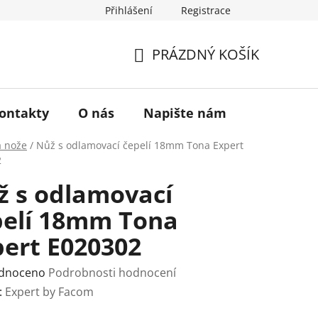
Přihlášení
Registrace
a vrácení zboží
Historie značky TONA
O nás
PRÁZDNÝ KOŠÍK
NÁKUPNÍ
KOŠÍK
ontakty
O nás
Napište nám
a nože
/
Nůž s odlamovací čepelí 18mm Tona Expert
2
ž s odlamovací
pelí 18mm Tona
pert E020302
rné
dnoceno
Podrobnosti hodnocení
ení
:
Expert by Facom
tu