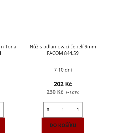
mm Tona
Nůž s odlamovací čepelí 9mm
4
FACOM 844.S9
7-10 dní
202 Kč
230 Kč
(–12 %)
DO KOŠÍKU