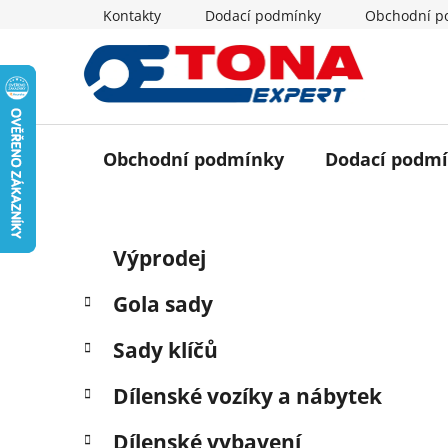
Přejít
Kontakty
Dodací podmínky
Obchodní p
na
obsah
Obchodní podmínky
Dodací podm
P
K
Přeskočit
Výprodej
a
o
kategorie
t
s
Gola sady
e
t
g
r
Sady klíčů
o
a
r
Dílenské vozíky a nábytek
i
n
e
n
Dílenské vybavení