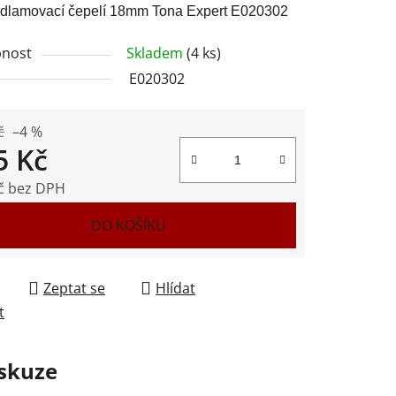
odlamovací čepelí 18mm Tona Expert E020302
nost
Skladem
(4 ks)
E020302
ek.
č
–4 %
5 Kč
č bez DPH
 cena:
DO KOŠÍKU
Zeptat se
Hlídat
t
skuze