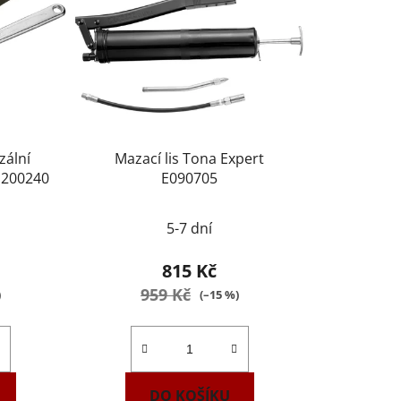
zální
Mazací lis Tona Expert
E200240
E090705
5-7 dní
815 Kč
959 Kč
)
(–15 %)
DO KOŠÍKU