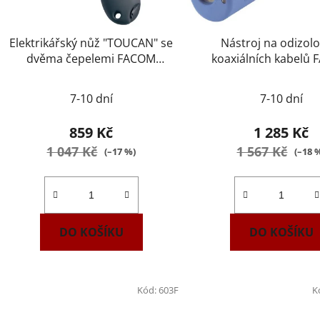
Elektrikářský nůž "TOUCAN" se
Nástroj na odizol
dvěma čepelemi FACOM
koaxiálních kabelů
640180PB
985964
7-10 dní
7-10 dní
859 Kč
1 285 Kč
1 047 Kč
1 567 Kč
(–17 %)
(–18 
DO KOŠÍKU
DO KOŠÍKU
Kód:
603F
K