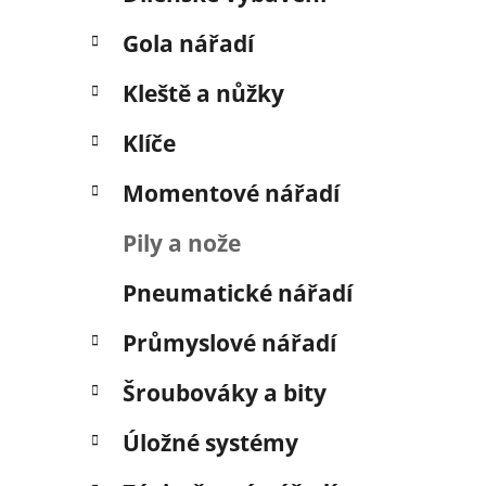
í
p
Gola nářadí
a
n
Kleště a nůžky
e
Klíče
l
Momentové nářadí
Pily a nože
Pneumatické nářadí
Průmyslové nářadí
Šroubováky a bity
Úložné systémy