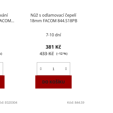
ování
Nůž s odlamovací čepelí
 FACOM
18mm FACOM 844.S18PB
7-10 dní
381 Kč
433 Kč
%)
(–12 %)
DO KOŠÍKU
ód:
E020304
Kód:
844.S9