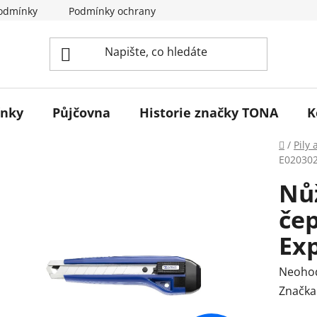
odmínky
Podmínky ochrany osobních údajů
Reklamace 
ínky
Půjčovna
Historie značky TONA
K
Domů
/
Pily 
E02030
Nů
če
Ex
Průmě
Neoho
hodnoc
Značka
produk