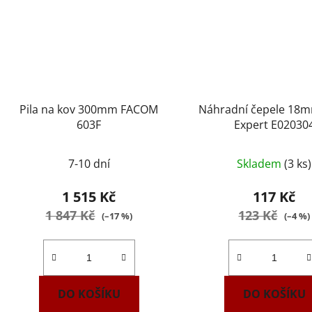
Pila na kov 300mm FACOM
Náhradní čepele 18
603F
Expert E02030
7-10 dní
Skladem
(3 ks)
1 515 Kč
117 Kč
1 847 Kč
123 Kč
(–17 %)
(–4 %)
DO KOŠÍKU
DO KOŠÍKU