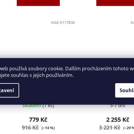
Kód:
E117830
K
web používá soubory cookie. Dalším procházením tohoto 
ujete souhlas s jejich používáním.
Řezečka na měděné trubky
Hasák 3" Tona Expert
Tona Expert E117830
tavení
Souhl
Skladem
(1 ks)
5-7 dní
779 Kč
2 255 Kč
916 Kč
3 221 Kč
(–14 %)
(–29 