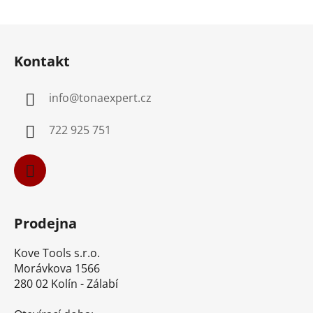
Z
á
Kontakt
p
a
info
@
tonaexpert.cz
t
í
722 925 751
Prodejna
Kove Tools s.r.o.
Morávkova 1566
280 02 Kolín - Zálabí