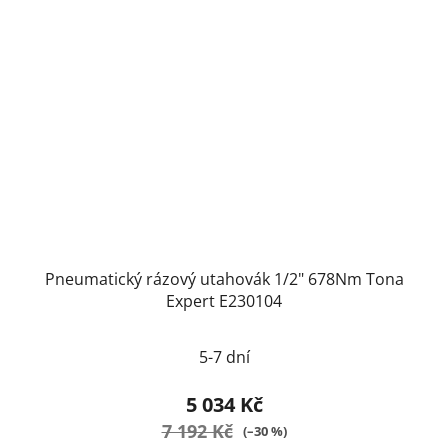
Pneumatický rázový utahovák 1/2" 678Nm Tona
Expert E230104
5-7 dní
5 034 Kč
7 192 Kč
(–30 %)