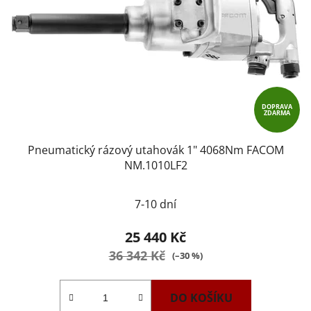
DOPRAVA
ZDARMA
Pneumatický rázový utahovák 1" 4068Nm FACOM
NM.1010LF2
7-10 dní
25 440 Kč
36 342 Kč
(–30 %)
DO KOŠÍKU