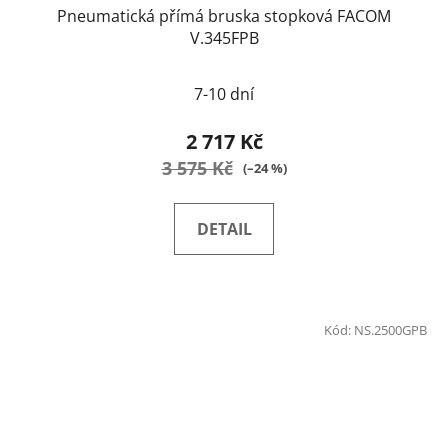
Pneumatická přímá bruska stopková FACOM
V.345FPB
7-10 dní
2 717 Kč
3 575 Kč
(–24 %)
DETAIL
Kód:
NS.2500GPB