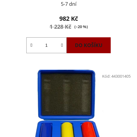
5-7 dní
982 Kč
1 228 Kč
(–20 %)
DO KOŠÍKU
Kód:
443001405