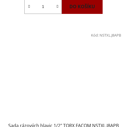
DO KOŠÍKU
Kód:
NSTXL.J8APB
Sada rázových hlavic 1/2" TORX FACOM NSTXL.J8APB