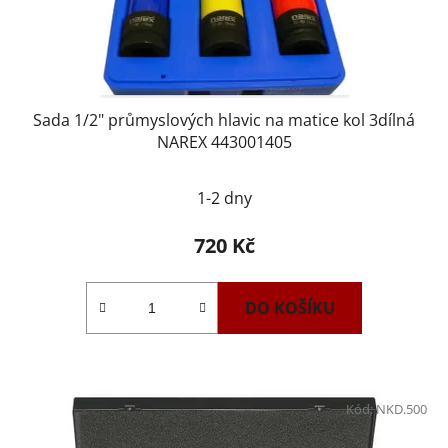
Sada 1/2" průmyslových hlavic na matice kol 3dílná
NAREX 443001405
1-2 dny
720 Kč
DO KOŠÍKU
Kód:
NKD.500