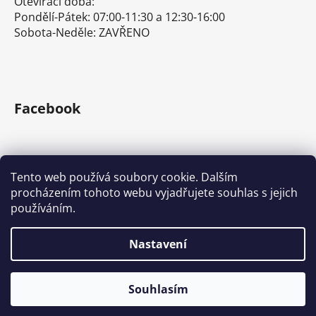
Otevírací doba:
Pondělí-Pátek: 07:00-11:30 a 12:30-16:00
Sobota-Neděle: ZAVŘENO
Facebook
Tento web používá soubory cookie. Dalším
procházením tohoto webu vyjadřujete souhlas s jejich
E-shop s ručním nářadím
Nářadí Stanley a DeWALT
používáním.
Kove Tools s.r.o.
Nastavení
Vytvořil Shoptet
Souhlasím
Copyright 2026
Tona Expert a Facom
. Všechna práva
vyhrazena.