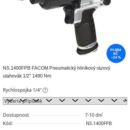
hvězdiček.
11 004
KČ
–24 %
NS.1400FPB FACOM Pneumatický hliníkový rázový
utahovák 1/2" 1490 Nm
Rychlospojka 1/4"
?
Dostupnost
7-10 dní
Kód:
NS.1400FPB