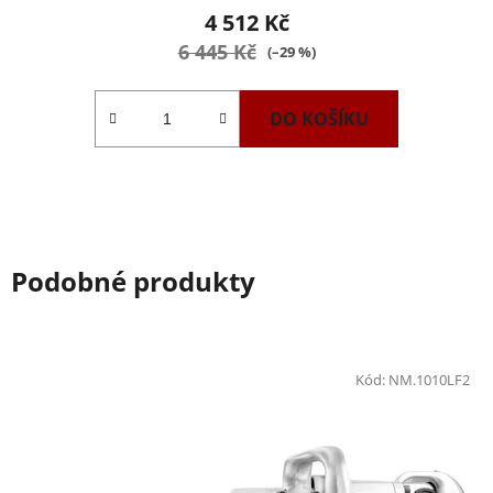
produktu
4 512 Kč
je
6 445 Kč
(–29 %)
5,0
z
DO KOŠÍKU
5
hvězdiček.
Podobné produkty
Kód:
NM.1010LF2