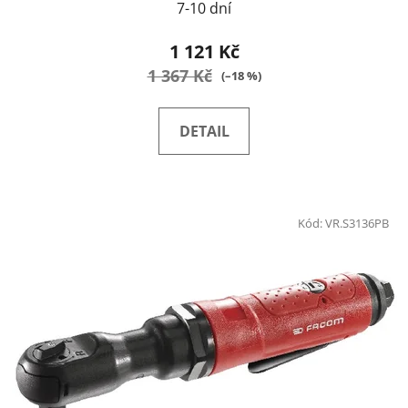
7-10 dní
1 121 Kč
1 367 Kč
(–18 %)
DETAIL
Kód:
VR.S3136PB