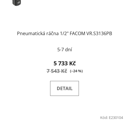
Pneumatická ráčna 1/2" FACOM VR.S3136PB
5-7 dní
5 733 Kč
7 543 Kč
(–24 %)
DETAIL
Kód:
E230104