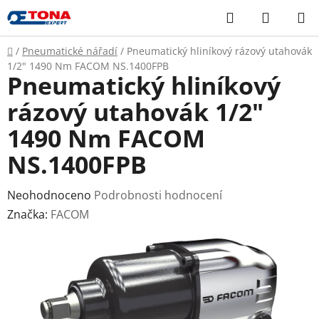
Přejít
Hledat
NÁKUP
na
KOŠÍK
obsah
Domů
/
Pneumatické nářadí
/
Pneumatický hliníkový rázový utahovák
1/2" 1490 Nm FACOM NS.1400FPB
Pneumatický hliníkový
rázový utahovák 1/2"
1490 Nm FACOM
NS.1400FPB
Průměrné
Neohodnoceno
Podrobnosti hodnocení
hodnocení
Značka:
FACOM
produktu
je
0,0
z
5