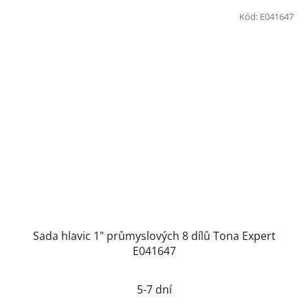
Kód:
E041647
Sada hlavic 1" průmyslových 8 dílů Tona Expert
E041647
Průměrné
5-7 dní
hodnocení