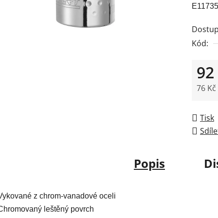
E117358
je
0,0
Dostup
z
Kód:
5
hvězdič
92
76 Kč
Měrná
Tisk
Sdíle
Popis
Di
Vykované z chrom-vanadové oceli
Chromovaný leštěný povrch