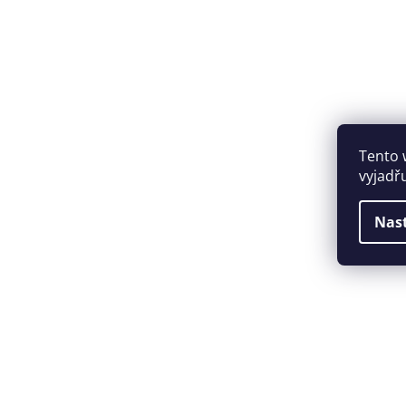
Tento 
vyjadř
Nas