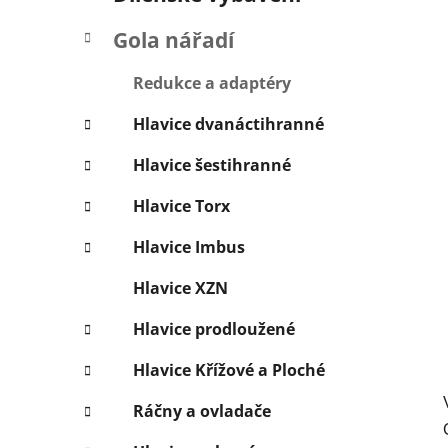
í
p
Gola nářadí
a
n
Redukce a adaptéry
e
Hlavice dvanáctihranné
l
Hlavice šestihranné
Hlavice Torx
Hlavice Imbus
Hlavice XZN
Hlavice prodloužené
Hlavice Křížové a Ploché
Ráčny a ovladače