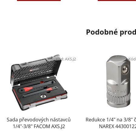
Podobné pro
Kód:
AXS.J2
Kód
Sada převodových nástavců
Redukce 1/4" na 3/8" 
1/4"-3/8" FACOM AXS.J2
NAREX 4430012