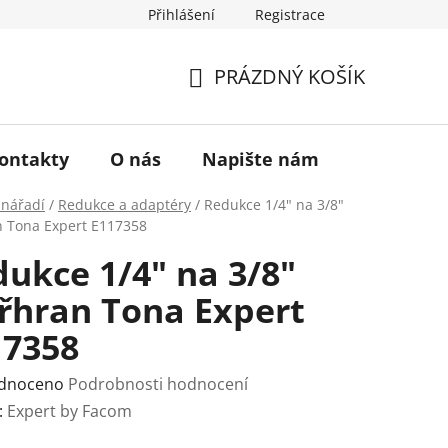
Přihlášení
Registrace
a vrácení zboží
Historie značky TONA
O nás
PRÁZDNÝ KOŠÍK
NÁKUPNÍ
KOŠÍK
ontakty
O nás
Napište nám
 nářadí
/
Redukce a adaptéry
/
Redukce 1/4" na 3/8"
n Tona Expert E117358
ukce 1/4" na 3/8"
řhran Tona Expert
17358
rné
dnoceno
Podrobnosti hodnocení
ení
:
Expert by Facom
tu