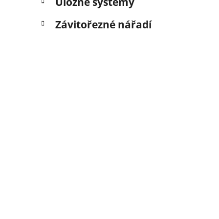
Úložné systémy
Závitořezné nářadí