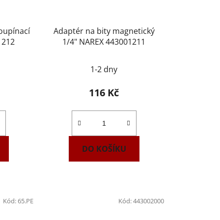
oupínací
Adaptér na bity magnetický
1212
1/4" NAREX 443001211
1-2 dny
116 Kč
DO KOŠÍKU
Kód:
65.PE
Kód:
443002000