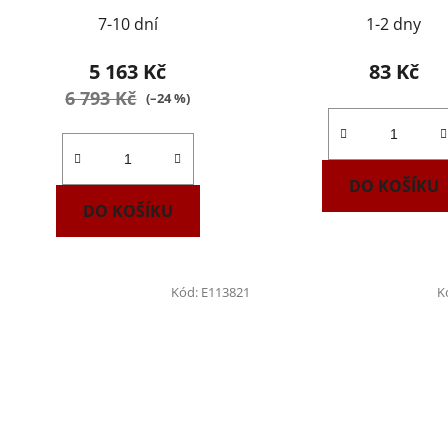
7-10 dní
1-2 dny
5 163 Kč
83 Kč
6 793 Kč
(–24 %)
DO KOŠÍKU
DO KOŠÍKU
Kód:
E113821
K