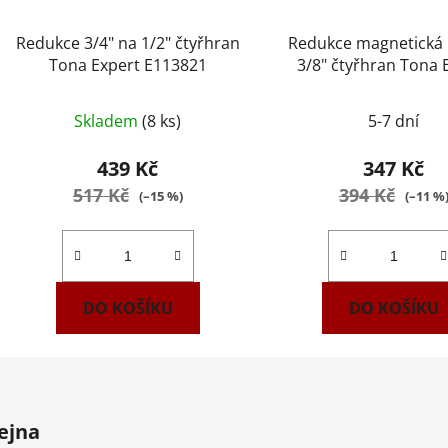
Redukce 3/4" na 1/2" čtyřhran
Redukce magnetická 
Tona Expert E113821
3/8" čtyřhran Tona 
E041505
Skladem
(8 ks)
5-7 dní
439 Kč
347 Kč
517 Kč
394 Kč
(–15 %)
(–11 %
DO KOŠÍKU
DO KOŠÍKU
ejna