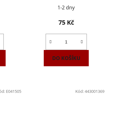
1-2 dny
75 Kč
DO KOŠÍKU
ód:
E041505
Kód:
443001369