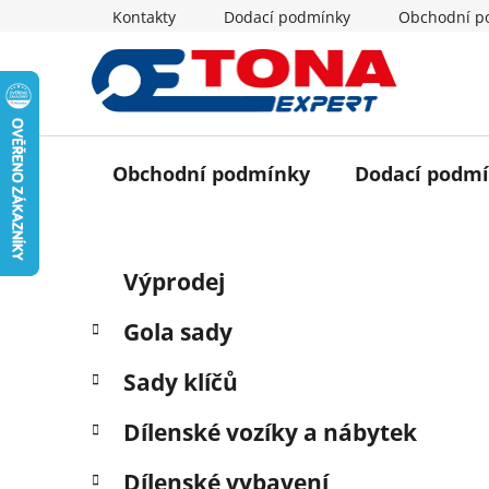
Přejít
Kontakty
Dodací podmínky
Obchodní p
na
obsah
Obchodní podmínky
Dodací podm
P
K
Přeskočit
Výprodej
a
o
kategorie
t
s
Gola sady
e
t
g
r
Sady klíčů
o
a
r
Dílenské vozíky a nábytek
i
n
e
n
Dílenské vybavení