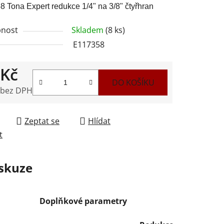
 Tona Expert redukce 1/4" na 3/8" čtyřhran
nost
Skladem
(8 ks)
E117358
ek.
 Kč
DO KOŠÍKU
 bez DPH
 cena:
Zeptat se
Hlídat
t
skuze
Doplňkové parametry