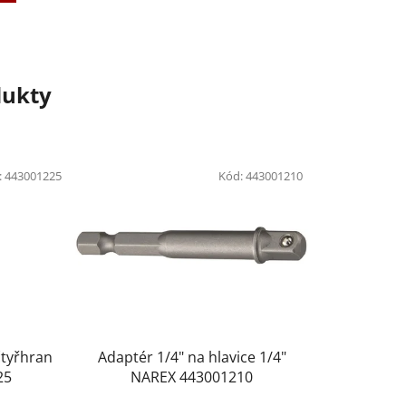
dukty
:
443001225
Kód:
443001210
čtyřhran
Adaptér 1/4" na hlavice 1/4"
25
NAREX 443001210