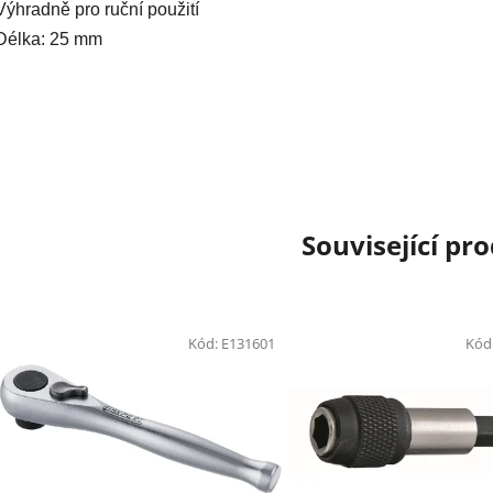
Výhradně pro ruční použití
Délka: 25 mm
Související pr
Kód:
E131601
Kód