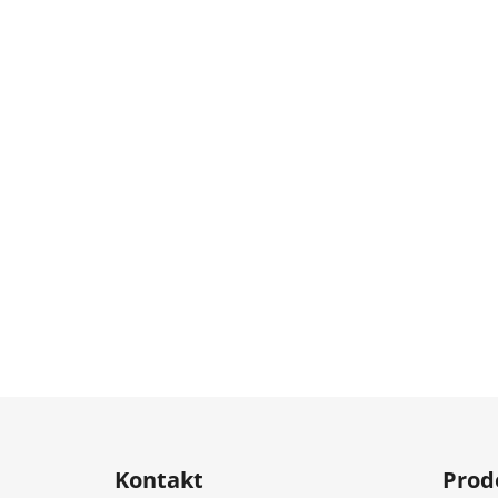
Z
á
Kontakt
Prod
p