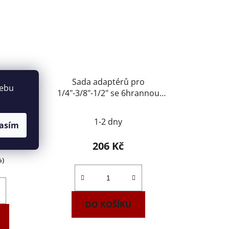
tranná
Sada adaptérů pro
webu
 65.PE
1/4"-3/8"-1/2" se 6hrannou
stopkou NAREX 443002000
rné
1-2 dny
asím
ení
tu
206 Kč
%)
DO KOŠÍKU
ek.