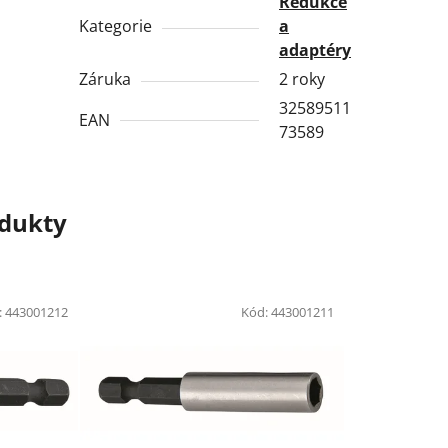
Redukce
Kategorie
a
adaptéry
Záruka
2 roky
32589511
EAN
73589
odukty
:
443001212
Kód:
443001211