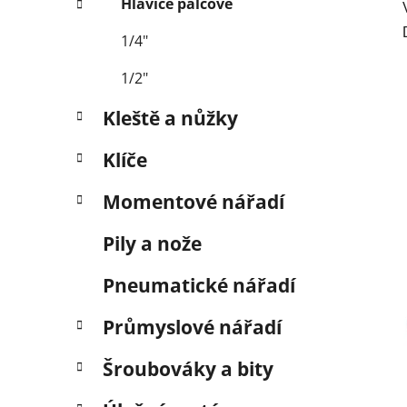
Hlavice palcové
1/4"
1/2"
Kleště a nůžky
Klíče
Momentové nářadí
Pily a nože
Pneumatické nářadí
Průmyslové nářadí
Šroubováky a bity