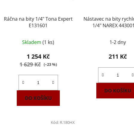
Ráčna na bity 1/4" Tona Expert
Nástavec na bity rychl
E131601
1/4" NAREX 44300
Skladem
(1 ks)
1-2 dny
1 254 Kč
211 Kč
1 629 Kč
(–23 %)
DO KOŠÍKU
DO KOŠÍKU
Kód:
R.180HX