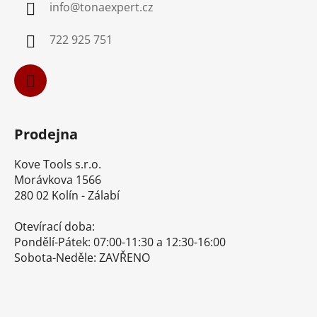
info
@
tonaexpert.cz
t
í
722 925 751
Prodejna
Kove Tools s.r.o.
Morávkova 1566
280 02 Kolín - Zálabí
Otevírací doba:
Pondělí-Pátek: 07:00-11:30 a 12:30-16:00
Sobota-Neděle: ZAVŘENO