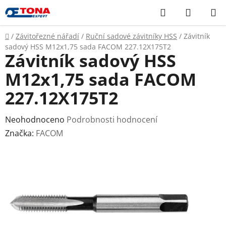
Přejít
Hledat
NÁKUP
na
KOŠÍK
obsah
Domů
/
Závitořezné nářadí
/
Ruční sadové závitníky HSS
/
Závitník
sadový HSS M12x1,75 sada FACOM 227.12X175T2
Závitník sadový HSS
M12x1,75 sada FACOM
227.12X175T2
Průměrné
Neohodnoceno
Podrobnosti hodnocení
hodnocení
Značka:
FACOM
produktu
je
0,0
z
5
hvězdiček.