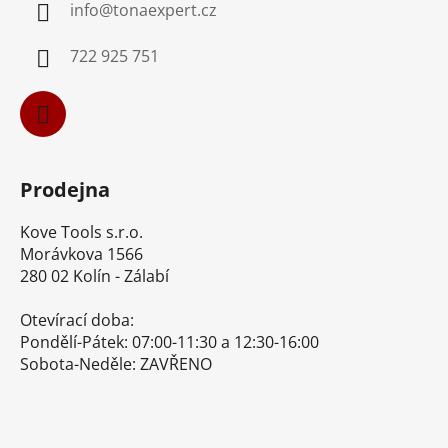
info
@
tonaexpert.cz
t
í
722 925 751
Prodejna
Kove Tools s.r.o.
Morávkova 1566
280 02 Kolín - Zálabí
Otevírací doba:
Pondělí-Pátek: 07:00-11:30 a 12:30-16:00
Sobota-Neděle: ZAVŘENO