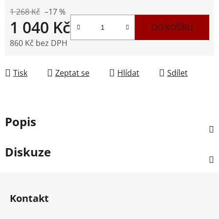
1 268 Kč
–17 %
1 040 Kč
DO KOŠÍKU
860 Kč bez DPH
Měrná cena:
Tisk
Zeptat se
Hlídat
Sdílet
Popis
Diskuze
Z
á
Kontakt
p
a