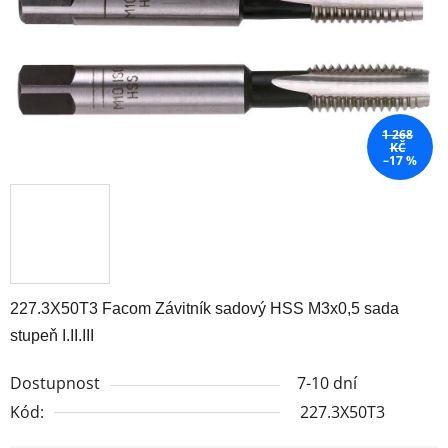
1 268
KČ
–17 %
227.3X50T3 Facom Závitník sadový HSS M3x0,5 sada
stupeň I.II.III
Dostupnost
7-10 dní
Kód:
227.3X50T3