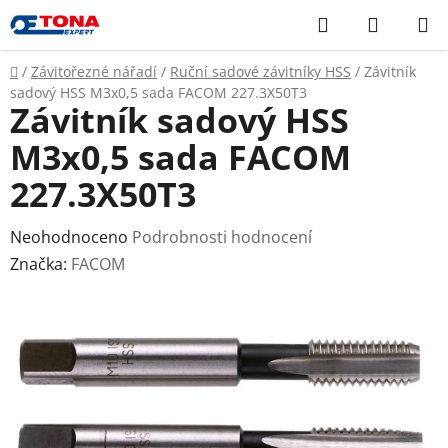
Přejít
Hledat
NÁKUP
na
KOŠÍK
obsah
Domů
/
Závitořezné nářadí
/
Ruční sadové závitníky HSS
/
Závitník
sadový HSS M3x0,5 sada FACOM 227.3X50T3
Závitník sadový HSS
M3x0,5 sada FACOM
227.3X50T3
Průměrné
Neohodnoceno
Podrobnosti hodnocení
hodnocení
Značka:
FACOM
produktu
je
0,0
z
5
hvězdiček.