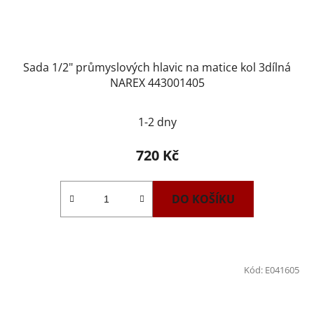
Sada 1/2" průmyslových hlavic na matice kol 3dílná
NAREX 443001405
1-2 dny
720 Kč
DO KOŠÍKU
Kód:
E041605