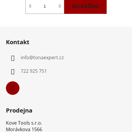
DO KOŠÍKU
Z
á
Kontakt
p
a
info
@
tonaexpert.cz
t
í
722 925 751
Prodejna
Kove Tools s.r.o.
Morávkova 1566