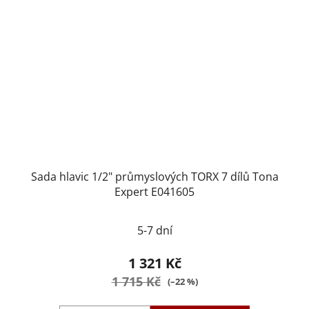
Sada hlavic 1/2" průmyslových TORX 7 dílů Tona
Expert E041605
5-7 dní
1 321 Kč
1 715 Kč
(–22 %)