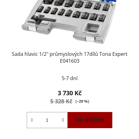
Sada hlavic 1/2" průmyslových 17dílů Tona Expert
E041603
5-7 dní
3 730 Kč
5 328 Kč
(–29 %)
DO KOŠÍKU