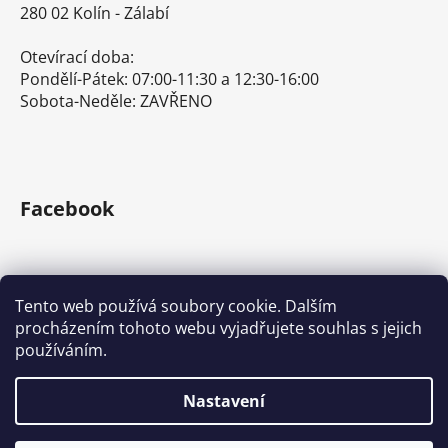
280 02 Kolín - Zálabí
Otevírací doba:
Pondělí-Pátek: 07:00-11:30 a 12:30-16:00
Sobota-Neděle: ZAVŘENO
Facebook
Tento web používá soubory cookie. Dalším
procházením tohoto webu vyjadřujete souhlas s jejich
E-shop s ručním nářadím
Nářadí Stanley a DeWALT
používáním.
Kove Tools s.r.o.
Nastavení
Vytvořil Shoptet