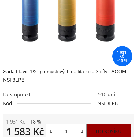
hvězdiček.
1 931
KČ
–18 %
Sada hlavic 1/2" průmyslových na litá kola 3 díly FACOM
NSI.3LPB
Dostupnost
7-10 dní
Kód:
NSI.3LPB
1 931 Kč
–18 %
1 583 Kč
DO KOŠÍKU