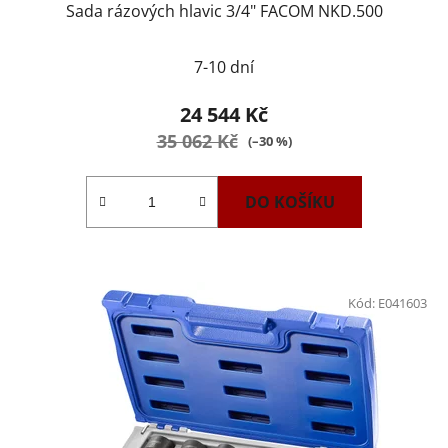
Sada rázových hlavic 3/4" FACOM NKD.500
7-10 dní
24 544 Kč
35 062 Kč
(–30 %)
DO KOŠÍKU
Kód:
E041603