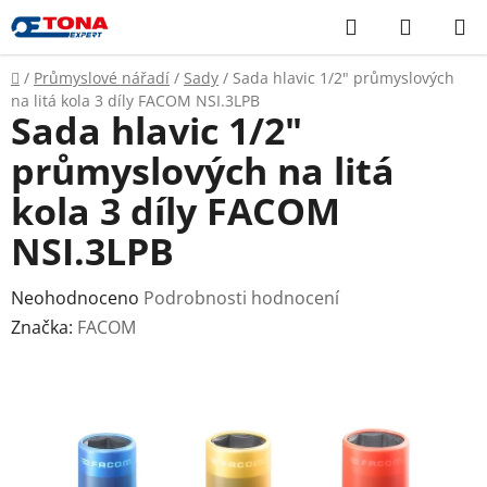
Přejít
Hledat
NÁKUP
na
KOŠÍK
obsah
Domů
/
Průmyslové nářadí
/
Sady
/
Sada hlavic 1/2" průmyslových
na litá kola 3 díly FACOM NSI.3LPB
Sada hlavic 1/2"
průmyslových na litá
kola 3 díly FACOM
NSI.3LPB
Průměrné
Neohodnoceno
Podrobnosti hodnocení
hodnocení
Značka:
FACOM
produktu
je
0,0
z
5