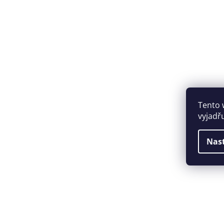
Tento 
vyjadř
Nas