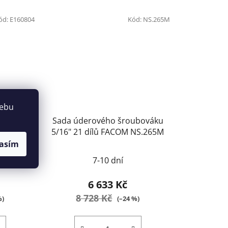
ód:
E160804
Kód:
NS.265M
webu
ubováku
Sada úderového šroubováku
E160804
5/16" 21 dílů FACOM NS.265M
asím
7-10 dní
6 633 Kč
8 728 Kč
%)
(–24 %)