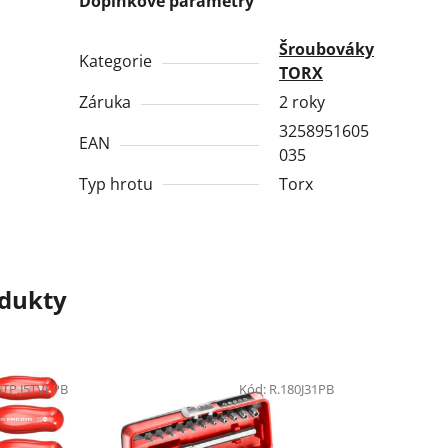
Doplňkové parametry
Šroubováky
Kategorie
TORX
Záruka
2 roky
3258951605
EAN
035
Typ hrotu
Torx
odukty
ATP.J5TVEPB
Kód:
R.180J31PB