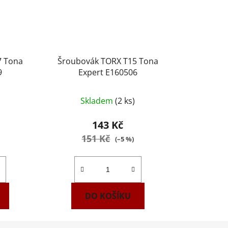
7 Tona
Šroubovák TORX T15 Tona
9
Expert E160506
Skladem
(2 ks)
143 Kč
151 Kč
(–5 %)
DO KOŠÍKU