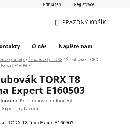
Přihlášení
Registrace
a vrácení zboží
Historie značky TONA
O nás
PRÁZDNÝ KOŠÍK
NÁKUPNÍ
KOŠÍK
ontakty
O nás
Napište nám
bováky a bity
/
Šroubováky TORX
/
Šroubovák TORX
 Expert E160503
oubovák TORX T8
na Expert E160503
rné
dnoceno
Podrobnosti hodnocení
ení
:
Expert by Facom
tu
vák TORX T8 Tona Expert E160503