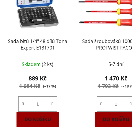
Sada bitů 1/4" 48 dílů Tona
Sada šroubováků 1000 
Expert E131701
PROTWIST FAC
ATP.J5TVEPB
Skladem
(2 ks)
5-7 dní
889 Kč
1 470 Kč
1 084 Kč
1 793 Kč
(–17 %)
(–18 
DO KOŠÍKU
DO KOŠÍKU