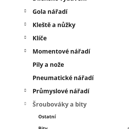
í
p
Gola nářadí
a
n
Kleště a nůžky
e
Klíče
l
Momentové nářadí
Pily a nože
Pneumatické nářadí
Průmyslové nářadí
Šroubováky a bity
Ostatní
Bity