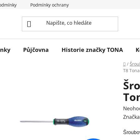
odmínky
Podmínky ochrany osobních údajů
Reklamace 
ínky
Půjčovna
Historie značky TONA
K
Domů
/
Šrou
T8 Tona
Šr
To
Průmě
Neoho
hodnoc
Značka
produk
Šroubo
je