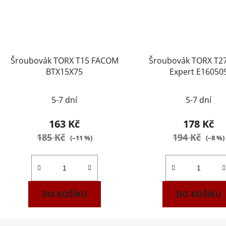
Šroubovák TORX T15 FACOM
Šroubovák TORX T2
BTX15X75
Expert E16050
5-7 dní
5-7 dní
163 Kč
178 Kč
185 Kč
194 Kč
(–11 %)
(–8 %)
DO KOŠÍKU
DO KOŠÍKU