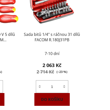
V 5 dílů
Sada bitů 1/4" s ráčnou 31 dílů
OM
FACOM R.180J31PB
7-10 dní
2 063 Kč
2 714 Kč
%)
(–23 %)
DO KOŠÍKU