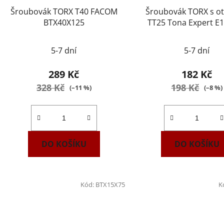
Šroubovák TORX T40 FACOM
Šroubovák TORX s o
BTX40X125
TT25 Tona Expert E
5-7 dní
5-7 dní
289 Kč
182 Kč
328 Kč
198 Kč
(–11 %)
(–8 %)
DO KOŠÍKU
DO KOŠÍKU
Kód:
BTX15X75
K