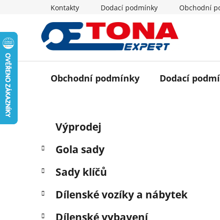
Přejít
Kontakty
Dodací podmínky
Obchodní p
na
obsah
Obchodní podmínky
Dodací podm
P
K
Přeskočit
Výprodej
a
o
kategorie
t
s
Gola sady
e
t
g
r
Sady klíčů
o
a
r
Dílenské vozíky a nábytek
i
n
e
n
Dílenské vybavení