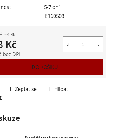
nost
5-7 dní
E160503
ek.
č
–4 %
3 Kč
č bez DPH
 cena:
DO KOŠÍKU
Zeptat se
Hlídat
t
skuze