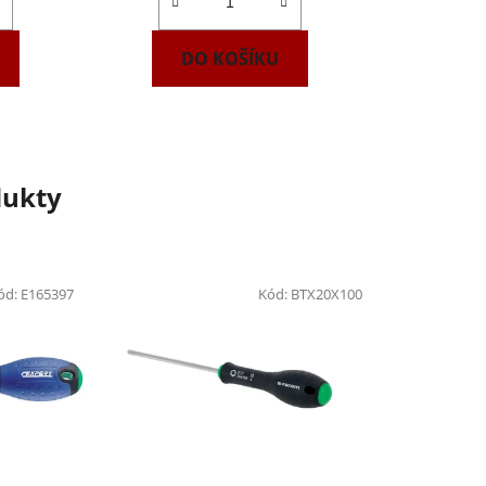
DO KOŠÍKU
dukty
ód:
E165397
Kód:
BTX20X100