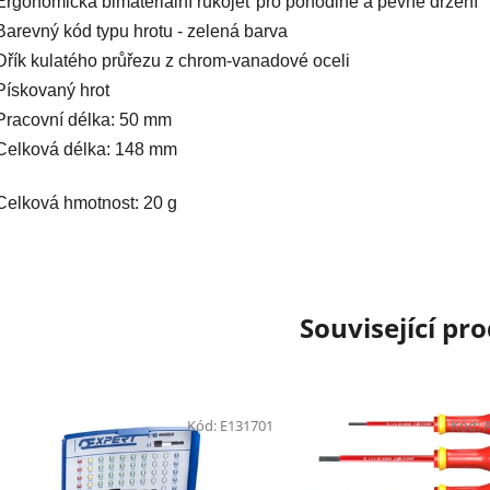
Ergonomická bimateriální rukojeť pro pohodlné a pevné držení
Barevný kód typu hrotu - zelená barva
Dřík kulatého průřezu z chrom-vanadové oceli
Pískovaný hrot
Pracovní délka: 50 mm
Celková délka: 148 mm
Celková hmotnost: 20 g
Související pr
Kód:
E131701
Kód: