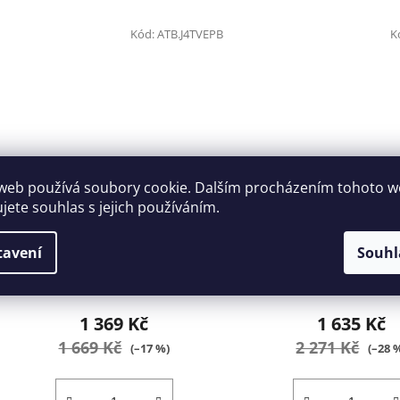
Kód:
ATB.J4TVEPB
K
web používá soubory cookie. Dalším procházením tohoto 
ujete souhlas s jejich používáním.
Sada šroubováků 4 dílů
Sada ráčnového šro
PROTWIST FACOM
59 dílů Tona Expert 
ATB.J4TVEPB
tavení
Souhl
5-7 dní
Skladem
(2 ks)
1 369 Kč
1 635 Kč
1 669 Kč
2 271 Kč
(–17 %)
(–28 