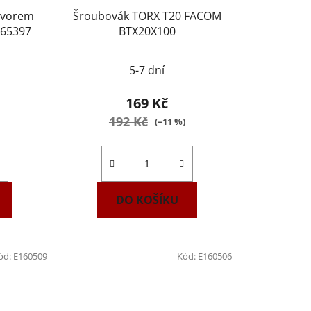
tvorem
Šroubovák TORX T20 FACOM
165397
BTX20X100
5-7 dní
169 Kč
192 Kč
(–11 %)
DO KOŠÍKU
ód:
E160509
Kód:
E160506