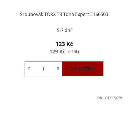
Šroubovák TORX T8 Tona Expert E160503
5-7 dní
123 Kč
129 Kč
(–4 %)
DO KOŠÍKU
Kód:
BTX15X75