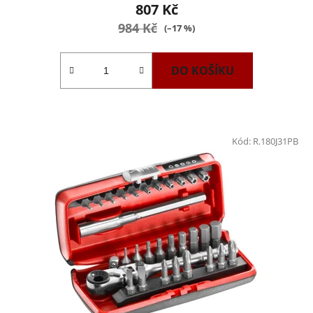
807 Kč
984 Kč
(–17 %)
DO KOŠÍKU
Kód:
R.180J31PB