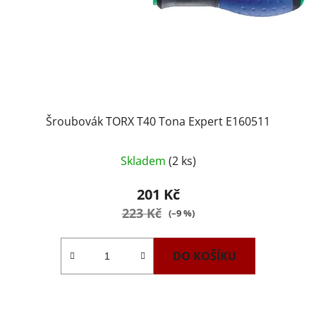
Šroubovák TORX T40 Tona Expert E160511
Skladem
(2 ks)
201 Kč
223 Kč
(–9 %)
DO KOŠÍKU