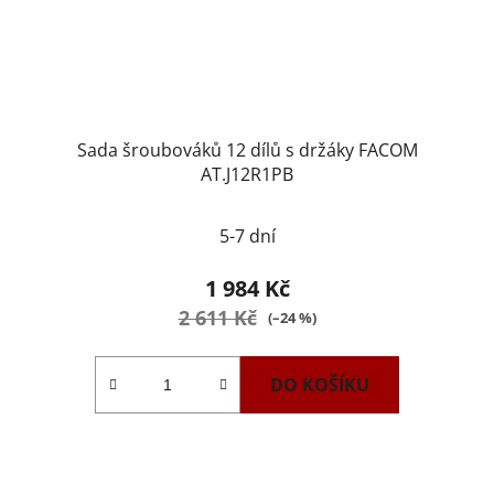
Sada šroubováků 12 dílů s držáky FACOM
AT.J12R1PB
5-7 dní
1 984 Kč
2 611 Kč
(–24 %)
DO KOŠÍKU