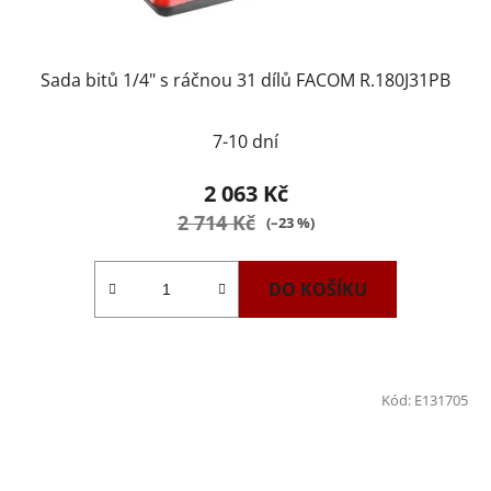
Sada bitů 1/4" s ráčnou 31 dílů FACOM R.180J31PB
7-10 dní
2 063 Kč
2 714 Kč
(–23 %)
DO KOŠÍKU
Kód:
E131705