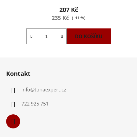
207 Kč
235 Kč
(–11 %)
DO KOŠÍKU
Z
á
Kontakt
p
a
info
@
tonaexpert.cz
t
í
722 925 751