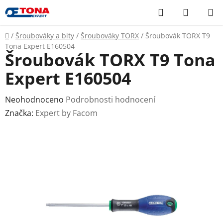
Přejít
Hledat
NÁKUP
na
KOŠÍK
obsah
Domů
/
Šroubováky a bity
/
Šroubováky TORX
/
Šroubovák TORX T9
Tona Expert E160504
Šroubovák TORX T9 Tona
Expert E160504
Průměrné
Neohodnoceno
Podrobnosti hodnocení
hodnocení
Značka:
Expert by Facom
produktu
je
0,0
z
5
hvězdiček.