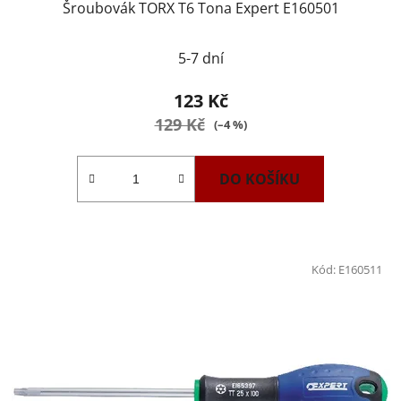
Šroubovák TORX T6 Tona Expert E160501
5-7 dní
123 Kč
129 Kč
(–4 %)
DO KOŠÍKU
Kód:
E160511