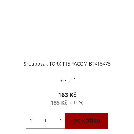
Šroubovák TORX T15 FACOM BTX15X75
5-7 dní
163 Kč
185 Kč
(–11 %)
DO KOŠÍKU