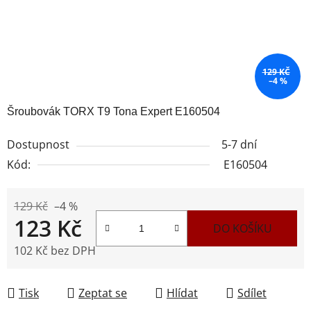
129 KČ
–4 %
Šroubovák TORX T9 Tona Expert E160504
Dostupnost
5-7 dní
Kód:
E160504
129 Kč
–4 %
123 Kč
DO KOŠÍKU
102 Kč bez DPH
Měrná cena:
Tisk
Zeptat se
Hlídat
Sdílet