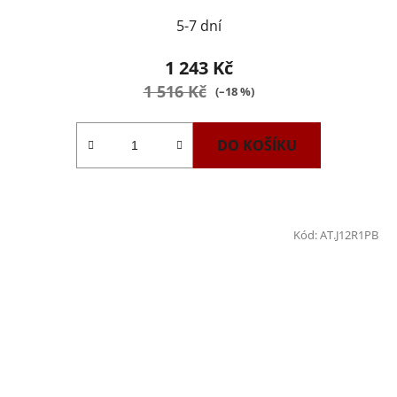
5-7 dní
1 243 Kč
1 516 Kč
(–18 %)
DO KOŠÍKU
Kód:
AT.J12R1PB