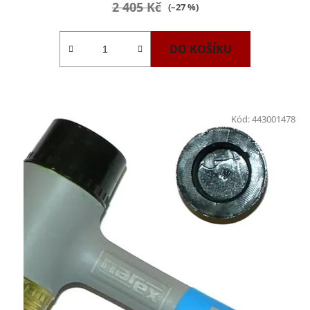
2 405 Kč
(–27 %)
DO KOŠÍKU
Kód:
443001478