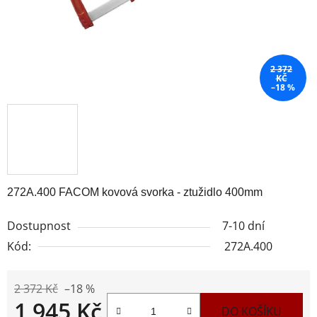
2 372
KČ
–18 %
272A.400 FACOM kovová svorka - ztužidlo 400mm
Dostupnost
7-10 dní
Kód:
272A.400
2 372 Kč
–18 %
1 945 Kč
DO KOŠÍKU