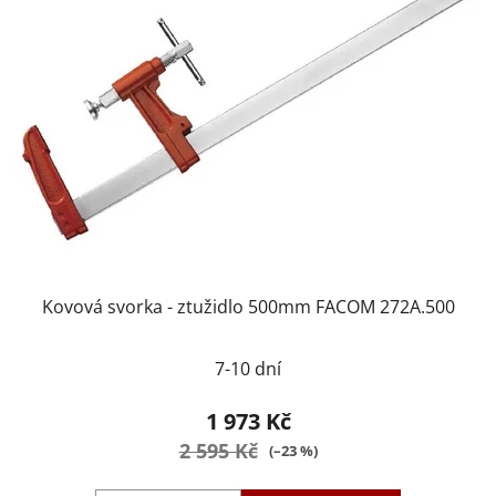
Kovová svorka - ztužidlo 500mm FACOM 272A.500
7-10 dní
1 973 Kč
2 595 Kč
(–23 %)