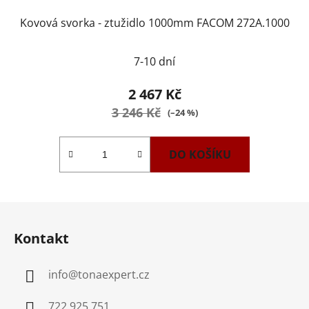
Kovová svorka - ztužidlo 1000mm FACOM 272A.1000
7-10 dní
2 467 Kč
3 246 Kč
(–24 %)
DO KOŠÍKU
Z
á
Kontakt
p
a
info
@
tonaexpert.cz
t
í
722 925 751