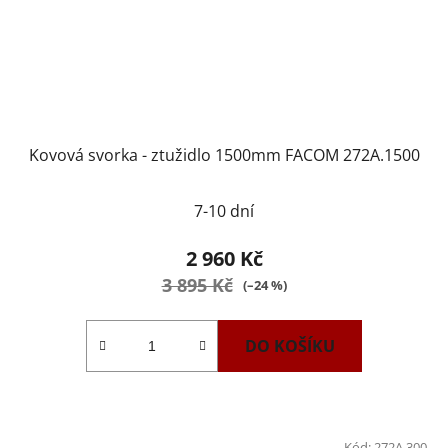
Kovová svorka - ztužidlo 1500mm FACOM 272A.1500
7-10 dní
2 960 Kč
3 895 Kč
(–24 %)
DO KOŠÍKU
Kód:
272A.300