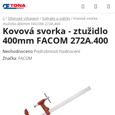
Přejít
Hledat
NÁKUP
na
KOŠÍK
obsah
Domů
/
Dílenské vybavení
/
Svěráky a svěrky
/
Kovová svorka -
ztužidlo 400mm FACOM 272A.400
Kovová svorka - ztužidlo
400mm FACOM 272A.400
Průměrné
Neohodnoceno
Podrobnosti hodnocení
hodnocení
Značka:
FACOM
produktu
je
0,0
z
5
hvězdiček.