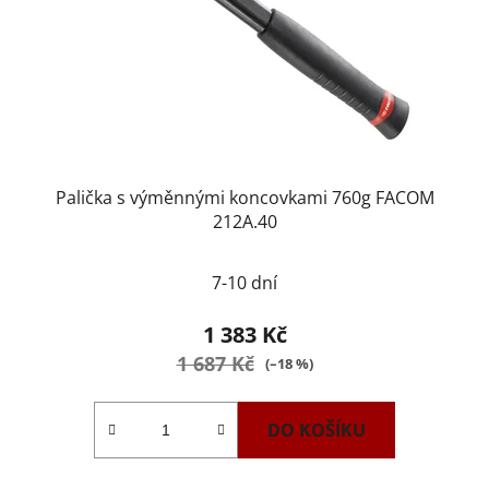
Palička s výměnnými koncovkami 760g FACOM
212A.40
7-10 dní
1 383 Kč
1 687 Kč
(–18 %)
DO KOŠÍKU