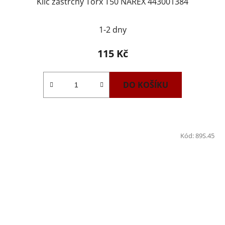
Klíč zástrčný Torx T50 NAREX 443001384
1-2 dny
115 Kč
DO KOŠÍKU
Kód:
89S.45