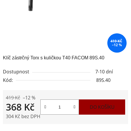
419 KČ
–12 %
Klíč zástrčný Torx s kuličkou T40 FACOM 89S.40
Dostupnost
7-10 dní
Kód:
89S.40
419 Kč
–12 %
368 Kč
DO KOŠÍKU
304 Kč bez DPH
Měrná cena: