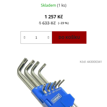
Skladem
(1 ks)
1 257 Kč
1 633 Kč
(–23 %)
DO KOŠÍKU
Kód:
443000341