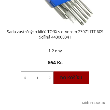
Sada zástrčných klíčů TORX s otvorem 230711TT.609
9dílná 443000341
1-2 dny
664 Kč
DO KOŠÍKU
Kód:
443000340