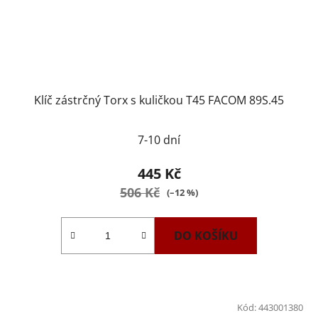
Klíč zástrčný Torx s kuličkou T45 FACOM 89S.45
7-10 dní
445 Kč
506 Kč
(–12 %)
DO KOŠÍKU
Kód:
443001380