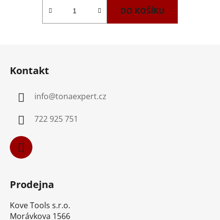
DO KOŠÍKU
Z
á
Kontakt
p
a
info
@
tonaexpert.cz
t
í
722 925 751
Prodejna
Kove Tools s.r.o.
Morávkova 1566