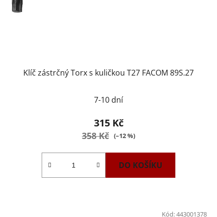
Klíč zástrčný Torx s kuličkou T27 FACOM 89S.27
7-10 dní
315 Kč
358 Kč
(–12 %)
DO KOŠÍKU
Kód:
443001378