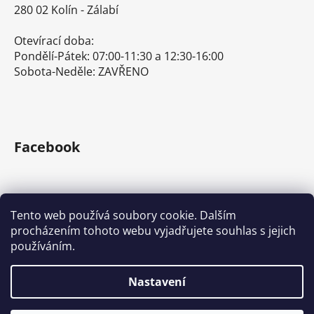
280 02 Kolín - Zálabí
Otevírací doba:
Pondělí-Pátek: 07:00-11:30 a 12:30-16:00
Sobota-Neděle: ZAVŘENO
Facebook
Tento web používá soubory cookie. Dalším
procházením tohoto webu vyjadřujete souhlas s jejich
E-shop s ručním nářadím
Nářadí Stanley a DeWALT
používáním.
Kove Tools s.r.o.
Nastavení