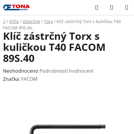
Přejít
Hledat
NÁKUP
na
KOŠÍK
obsah
Domů
/
Klíče
/
Zástrčné
/
Torx
/
Klíč zástrčný Torx s kuličkou T40
FACOM 89S.40
Klíč zástrčný Torx s
kuličkou T40 FACOM
89S.40
Průměrné
Neohodnoceno
Podrobnosti hodnocení
hodnocení
Značka:
FACOM
produktu
je
0,0
z
5
hvězdiček.