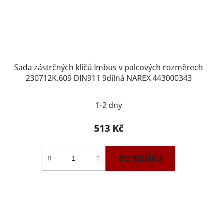
Sada zástrčných klíčů Imbus v palcových rozměrech
230712K.609 DIN911 9dílná NAREX 443000343
1-2 dny
513 Kč
DO KOŠÍKU