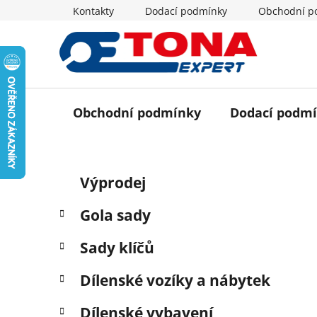
Přejít
Kontakty
Dodací podmínky
Obchodní p
na
obsah
Obchodní podmínky
Dodací podm
P
K
Přeskočit
Výprodej
a
o
kategorie
t
s
Gola sady
e
t
g
r
Sady klíčů
o
a
r
Dílenské vozíky a nábytek
i
n
e
n
Dílenské vybavení