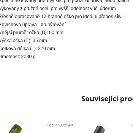
Speciálně kovaný úderový klíč pro použití kladiva, nebo palice
Vykovaný z pružné oceli pro vyšší odolnost vůči úderům
Přesně opracované 12-hranné očko pro ideální přenos síly
Povrchová úprava - brunýrování
Vnější průměr očka (B): 80 mm
Výška očka (E): 35 mm
Celková délka (L): 270 mm
Hmotnost: 2030 g
Související pr
Kód:
443001476
K