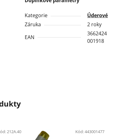
Doplňkové parametry
Kategorie
Úderové
Záruka
2 roky
3662424
EAN
001918
odukty
ód:
212A.40
Kód:
443001477