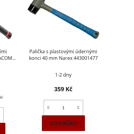
ými
Palička s plastovými údernými
FACOM
konci 40 mm Narex 443001477
1-2 dny
359 Kč
%)
DO KOŠÍKU