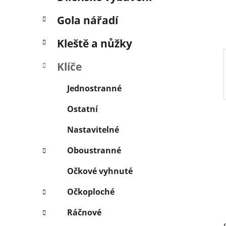
í
p
Gola nářadí
a
n
Kleště a nůžky
e
Klíče
l
Jednostranné
Ostatní
Nastavitelné
Oboustranné
Očkové vyhnuté
Očkoploché
Ráčnové