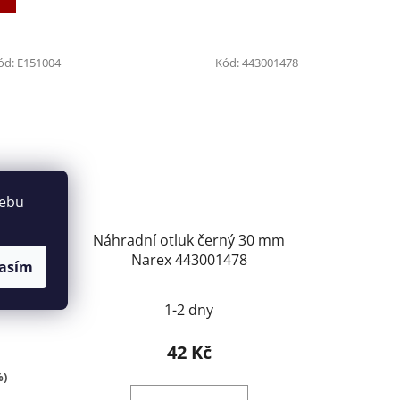
ód:
E151004
Kód:
443001478
webu
koženou
Náhradní otluk černý 30 mm
Expert
Narex 443001478
asím
1-2 dny
42 Kč
%)