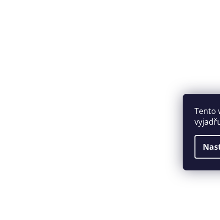
Tento 
vyjadř
Nas