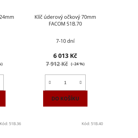
ý 24mm
Klíč úderový očkový 70mm
FACOM 51B.70
7-10 dní
6 013 Kč
7 912 Kč
%)
(–24 %)
DO KOŠÍKU
Kód:
51B.36
Kód:
51B.40