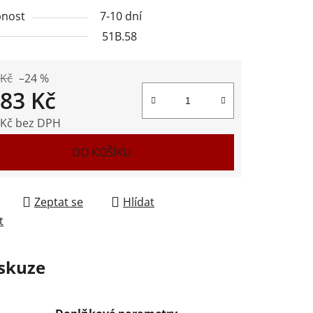
nost
7-10 dní
51B.58
ek.
 Kč
–24 %
483 Kč
 Kč bez DPH
 cena:
DO KOŠÍKU
Zeptat se
Hlídat
t
skuze