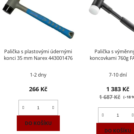
Palička s plastovými údernými
Palička s výměnn
konci 35 mm Narex 443001476
koncovkami 760g 
212A.40
1-2 dny
7-10 dní
266 Kč
1 383 Kč
1 687 Kč
(–18 
DO KOŠÍKU
DO KOŠÍKU