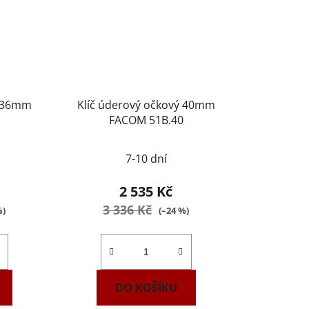
ý 36mm
Klíč úderový očkový 40mm
FACOM 51B.40
7-10 dní
2 535 Kč
3 336 Kč
%)
(–24 %)
DO KOŠÍKU