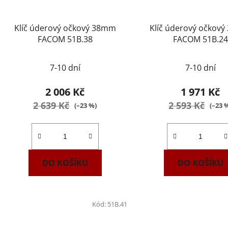
Klíč úderový očkový 38mm
Klíč úderový očkov
FACOM 51B.38
FACOM 51B.24
7-10 dní
7-10 dní
2 006 Kč
1 971 Kč
2 639 Kč
2 593 Kč
(–23 %)
(–23 
DO KOŠÍKU
DO KOŠÍKU
Kód:
51B.41