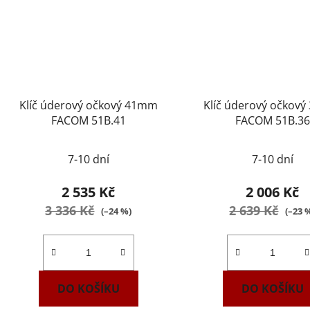
Klíč úderový očkový 41mm
Klíč úderový očkov
FACOM 51B.41
FACOM 51B.36
7-10 dní
7-10 dní
2 535 Kč
2 006 Kč
3 336 Kč
2 639 Kč
(–24 %)
(–23 
DO KOŠÍKU
DO KOŠÍKU