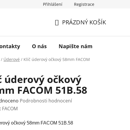
Přihlášení
Registrace
a vrácení zboží
Historie značky TONA
O nás
PRÁZDNÝ KOŠÍK
NÁKUPNÍ
KOŠÍK
ontakty
O nás
Napište nám
/
Úderové
/
Klíč úderový očkový 58mm FACOM
č úderový očkový
mm FACOM 51B.58
rné
dnoceno
Podrobnosti hodnocení
ení
:
FACOM
tu
derový očkový 58mm FACOM 51B.58