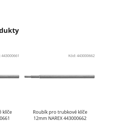
odukty
:
443000661
Kód:
443000662
 klíče
Roubík pro trubkové klíče
0661
12mm NAREX 443000662