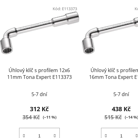
Kód:
E113373
K
Úhlový klíč s profilem 12x6
Úhlový klíč s profil
11mm Tona Expert E113373
16mm Tona Expert E
5-7 dní
5-7 dní
312 Kč
438 Kč
354 Kč
515 Kč
(–11 %)
(–14 %