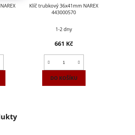
Klíč trubkový 36x41mm NAREX
443000570
1-2 dny
661 Kč
DO KOŠÍKU
dukty