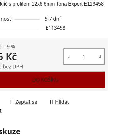
klíč s profilem 12x6 6mm Tona Expert E113458
nost
5-7 dní
E113458
ek.
č
–9 %
5 Kč
č bez DPH
 cena:
DO KOŠÍKU
Zeptat se
Hlídat
t
skuze