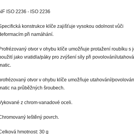
NF ISO 2236 - ISO 2236
Specifická konstrukce klíče zajišťuje vysokou odolnost vůči
deformacím při namáhání.
Profrézovaný otvor v ohybu klíče umožňuje protažení roubíku s 
použití jako vratidla/páky pro zvýšení síly při povolování/utahová
matic.
profrézovaný otvor v ohybu klíče umožňuje utahování/povolován
matic na průběžných šroubech.
Vykované z chrom-vanadové oceli.
Chromovaný leštěný povrch.
Celková hmotnost: 30 g