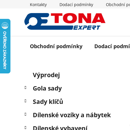
Přejít
Kontakty
Dodací podmínky
Obchodní p
na
obsah
Obchodní podmínky
Dodací podm
P
K
Přeskočit
Výprodej
a
o
kategorie
t
s
Gola sady
e
t
g
r
Sady klíčů
o
a
r
Dílenské vozíky a nábytek
i
n
e
n
Dílenské vybavení