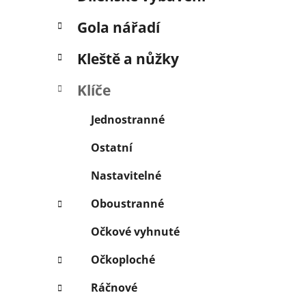
í
p
Gola nářadí
a
n
Kleště a nůžky
e
Klíče
l
Jednostranné
Ostatní
Nastavitelné
Oboustranné
Očkové vyhnuté
Očkoploché
Ráčnové