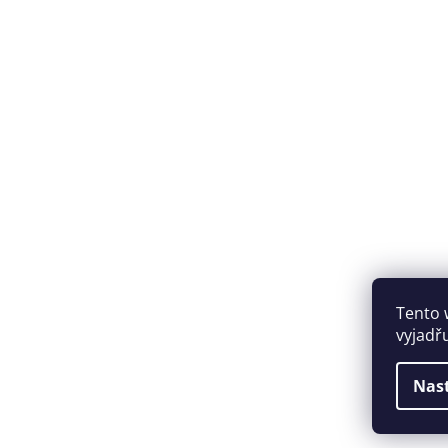
Tento 
vyjadř
Nas