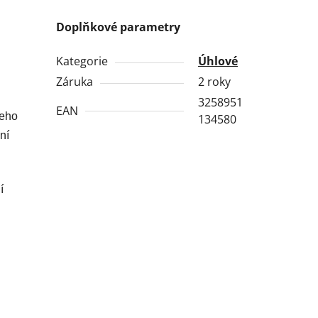
Doplňkové parametry
Kategorie
Úhlové
Záruka
2 roky
3258951
EAN
jeho
134580
ní
í