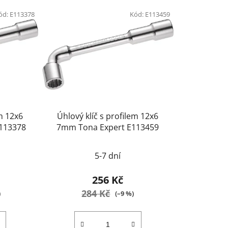
ód:
E113378
Kód:
E113459
em 12x6
Úhlový klíč s profilem 12x6
113378
7mm Tona Expert E113459
5-7 dní
256 Kč
284 Kč
)
(–9 %)