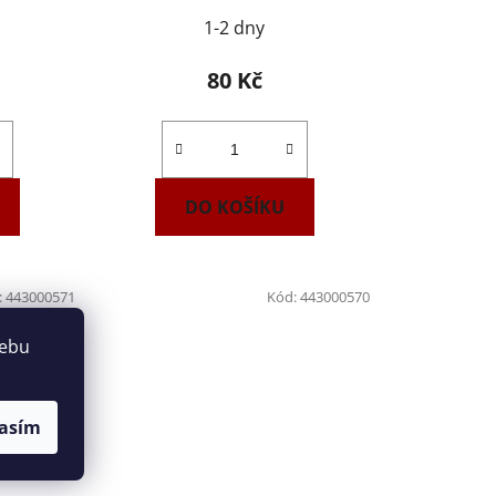
1-2 dny
80 Kč
DO KOŠÍKU
:
443000571
Kód:
443000570
webu
asím