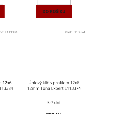
DO KOŠÍKU
ód:
E113384
Kód:
E113374
em 12x6
Úhlový klíč s profilem 12x6
113384
12mm Tona Expert E113374
5-7 dní