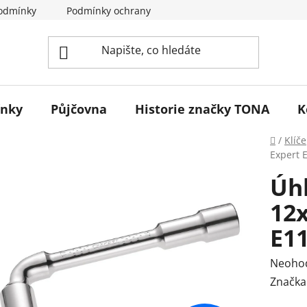
odmínky
Podmínky ochrany osobních údajů
Reklamace 
ínky
Půjčovna
Historie značky TONA
K
Domů
/
Klíče
Expert 
Úhl
12
E1
Průmě
Neoho
hodnoc
Značka
produk