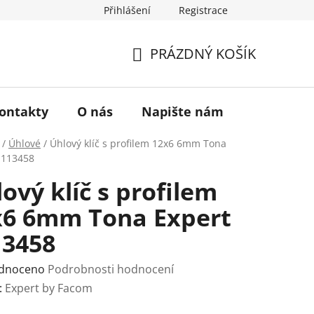
Přihlášení
Registrace
a vrácení zboží
Historie značky TONA
O nás
PRÁZDNÝ KOŠÍK
NÁKUPNÍ
KOŠÍK
ontakty
O nás
Napište nám
/
Úhlové
/
Úhlový klíč s profilem 12x6 6mm Tona
E113458
ový klíč s profilem
x6 6mm Tona Expert
13458
rné
dnoceno
Podrobnosti hodnocení
ení
:
Expert by Facom
tu