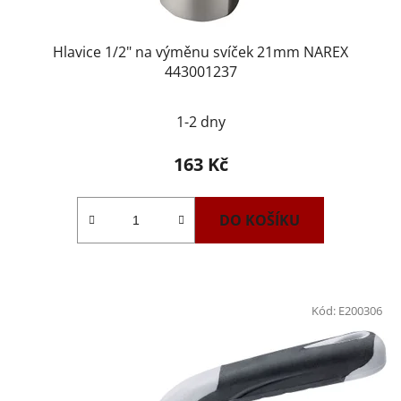
Hlavice 1/2" na výměnu svíček 21mm NAREX
443001237
1-2 dny
163 Kč
DO KOŠÍKU
Kód:
E200306