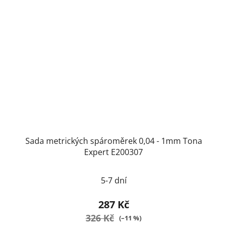
Sada metrických spároměrek 0,04 - 1mm Tona
Expert E200307
5-7 dní
287 Kč
326 Kč
(–11 %)