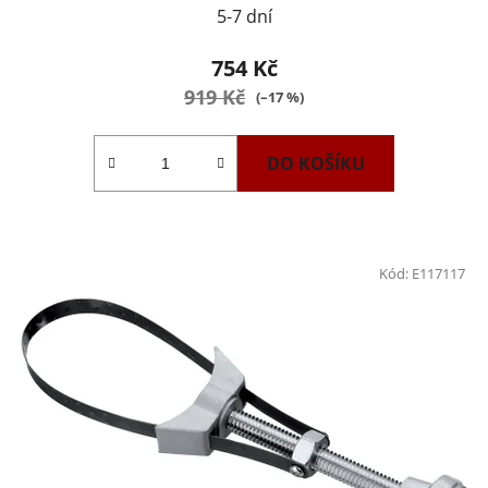
5-7 dní
754 Kč
919 Kč
(–17 %)
DO KOŠÍKU
Kód:
E117117