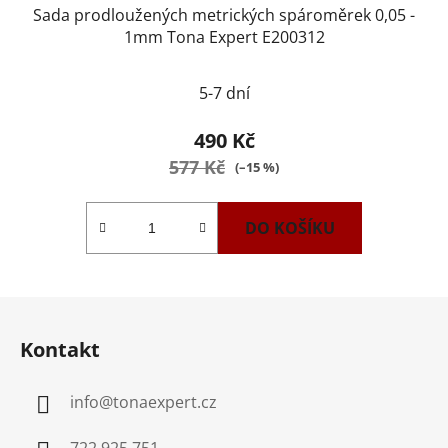
Sada prodloužených metrických spároměrek 0,05 -
1mm Tona Expert E200312
5-7 dní
490 Kč
577 Kč
(–15 %)
DO KOŠÍKU
Z
á
Kontakt
p
a
info
@
tonaexpert.cz
t
í
722 925 751