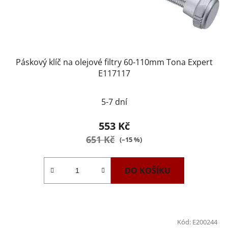
Páskový klíč na olejové filtry 60-110mm Tona Expert
E117117
5-7 dní
553 Kč
651 Kč
(–15 %)
DO KOŠÍKU
Kód:
E200244