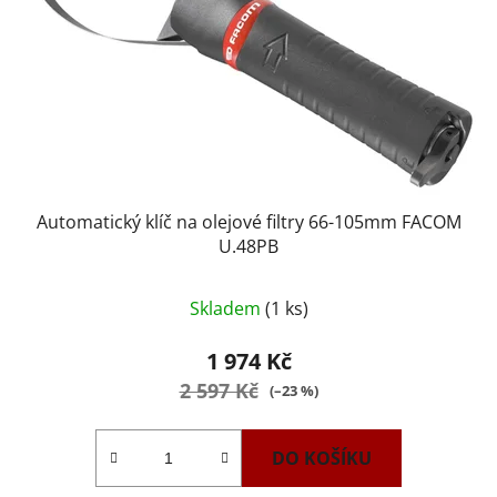
Automatický klíč na olejové filtry 66-105mm FACOM
U.48PB
Průměrné
Skladem
(1 ks)
hodnocení
produktu
1 974 Kč
je
2 597 Kč
(–23 %)
5,0
z
DO KOŠÍKU
5