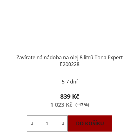
Zavíratelná nádoba na olej 8 litrů Tona Expert
E200228
5-7 dní
839 Kč
1 023 Kč
(–17 %)
DO KOŠÍKU