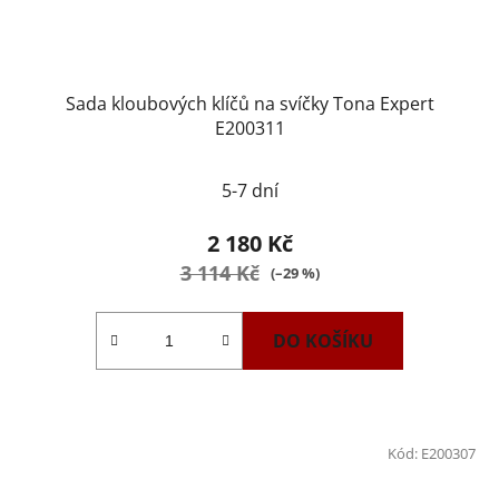
Sada kloubových klíčů na svíčky Tona Expert
E200311
5-7 dní
2 180 Kč
3 114 Kč
(–29 %)
DO KOŠÍKU
Kód:
E200307