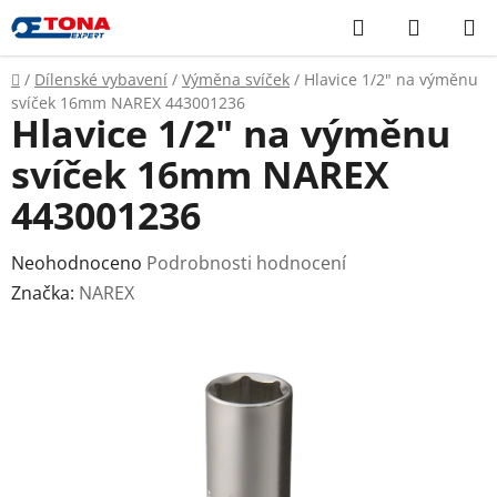
Přejít
Hledat
NÁKUP
na
KOŠÍK
obsah
Domů
/
Dílenské vybavení
/
Výměna svíček
/
Hlavice 1/2" na výměnu
svíček 16mm NAREX 443001236
Hlavice 1/2" na výměnu
svíček 16mm NAREX
443001236
Průměrné
Neohodnoceno
Podrobnosti hodnocení
hodnocení
Značka:
NAREX
produktu
je
0,0
z
5
hvězdiček.