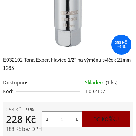
253 KČ
–9 %
E032102 Tona Expert hlavice 1/2" na výměnu svíček 21mm
1265
Dostupnost
Skladem
(1 ks)
Kód:
E032102
253 Kč
–9 %
228 Kč
DO KOŠÍKU
188 Kč bez DPH