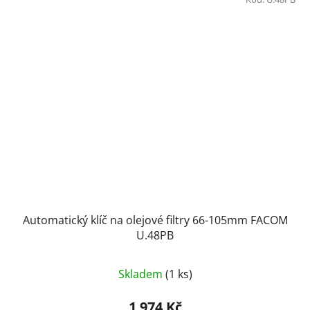
Automatický klíč na olejové filtry 66-105mm FACOM
U.48PB
Průměrné
Skladem
(1 ks)
hodnocení
produktu
1 974 Kč