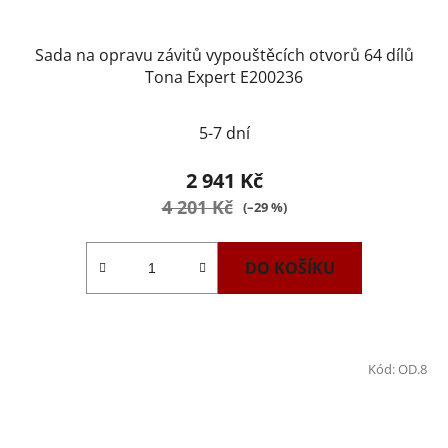
Sada na opravu závitů vypouštěcích otvorů 64 dílů
Tona Expert E200236
5-7 dní
2 941 Kč
4 201 Kč
(–29 %)
DO KOŠÍKU
Kód:
OD.8