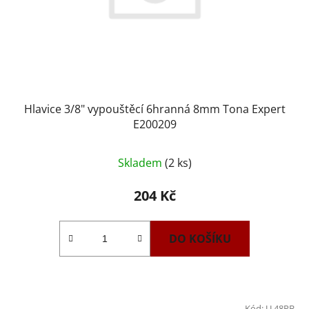
Hlavice 3/8" vypouštěcí 6hranná 8mm Tona Expert
E200209
Skladem
(2 ks)
204 Kč
DO KOŠÍKU
Kód:
U.48PB