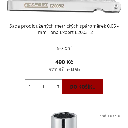
Sada prodloužených metrických spároměrek 0,05 -
1mm Tona Expert E200312
5-7 dní
490 Kč
577 Kč
(–15 %)
DO KOŠÍKU
Kód:
E032101