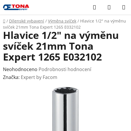
Přejít
Hledat
NÁKUP
na
KOŠÍK
obsah
Domů
/
Dílenské vybavení
/
Výměna svíček
/
Hlavice 1/2" na výměnu
svíček 21mm Tona Expert 1265 E032102
Hlavice 1/2" na výměnu
svíček 21mm Tona
Expert 1265 E032102
Průměrné
Neohodnoceno
Podrobnosti hodnocení
hodnocení
Značka:
Expert by Facom
produktu
je
0,0
z
5
hvězdiček.