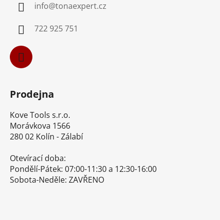
info
@
tonaexpert.cz
t
í
722 925 751
Prodejna
Kove Tools s.r.o.
Morávkova 1566
280 02 Kolín - Zálabí
Otevírací doba:
Pondělí-Pátek: 07:00-11:30 a 12:30-16:00
Sobota-Neděle: ZAVŘENO