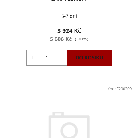
5-7 dní
3 924 Kč
5 606 Kč
(–30 %)
DO KOŠÍKU
Kód:
E200209