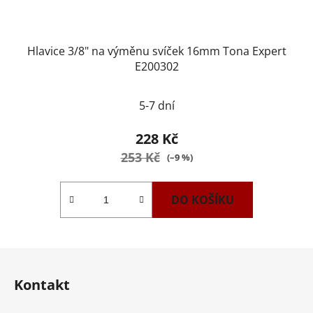
Hlavice 3/8" na výměnu svíček 16mm Tona Expert
E200302
5-7 dní
228 Kč
253 Kč
(–9 %)
DO KOŠÍKU
Z
á
Kontakt
p
a