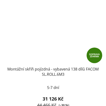
DOPRAVA
ZDARMA
Montážní skříň pojízdná - vybavená 138 dílů FACOM
SL.ROLL.6M3
5-7 dní
31 126 Kč
44 466 Kč
(–30 %)