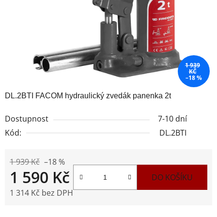
1 939
KČ
–18 %
DL.2BTI FACOM hydraulický zvedák panenka 2t
Dostupnost
7-10 dní
Kód:
DL.2BTI
1 939 Kč
–18 %
1 590 Kč
DO KOŠÍKU
1 314 Kč bez DPH
Měrná cena: