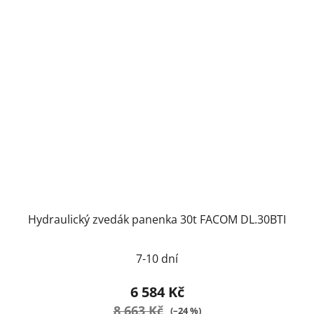
Hydraulický zvedák panenka 30t FACOM DL.30BTI
7-10 dní
6 584 Kč
8 663 Kč
(–24 %)