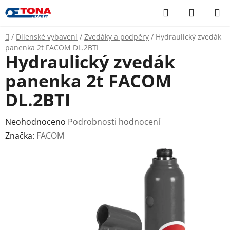
Přejít
Hledat
NÁKUP
na
KOŠÍK
obsah
Domů
/
Dílenské vybavení
/
Zvedáky a podpěry
/
Hydraulický zvedák
panenka 2t FACOM DL.2BTI
Hydraulický zvedák
panenka 2t FACOM
DL.2BTI
Průměrné
Neohodnoceno
Podrobnosti hodnocení
hodnocení
Značka:
FACOM
produktu
je
0,0
z
5
hvězdiček.