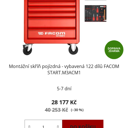
DOPRAVA
ZDARMA
Montážní skříň pojízdná - vybavená 122 dílů FACOM
START.M3ACM1
5-7 dní
28 177 Kč
40 253 Kč
(–30 %)
DO KOŠÍKU