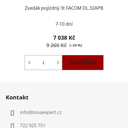
Zvedák pojízdný 3t FACOM DL.32APB
7-10 dní
7 038 Kč
9 260 Kč
(–24 %)
DO KOŠÍKU
Z
á
Kontakt
p
a
info
@
tonaexpert.cz
t
í
722 925 751