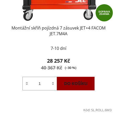
DOPRAVA
ZDARMA
Montážní skříň pojízdná 7 zásuvek JET+4 FACOM
JET.7M4A
7-10 dní
28 257 Kč
40 367 Kč
(–30 %)
DO KOŠÍKU
Kód:
SL.ROLL.6M3