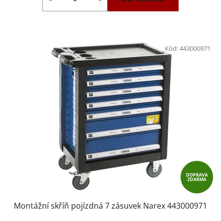
Kód:
443000971
DOPRAVA
ZDARMA
Montážní skříň pojízdná 7 zásuvek Narex 443000971