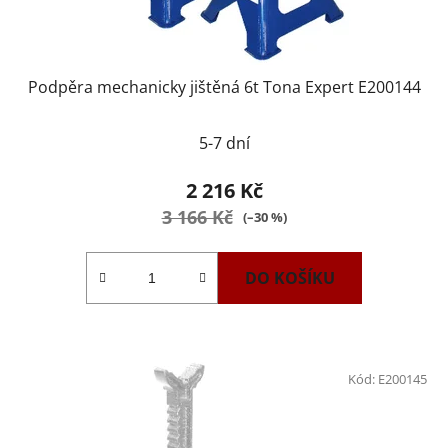
Podpěra mechanicky jištěná 6t Tona Expert E200144
5-7 dní
2 216 Kč
3 166 Kč
(–30 %)
DO KOŠÍKU
Kód:
E200145