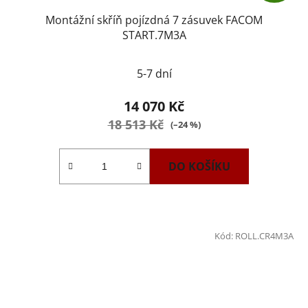
Montážní skříň pojízdná 7 zásuvek FACOM
START.7M3A
5-7 dní
14 070 Kč
18 513 Kč
(–24 %)
DO KOŠÍKU
Kód:
ROLL.CR4M3A