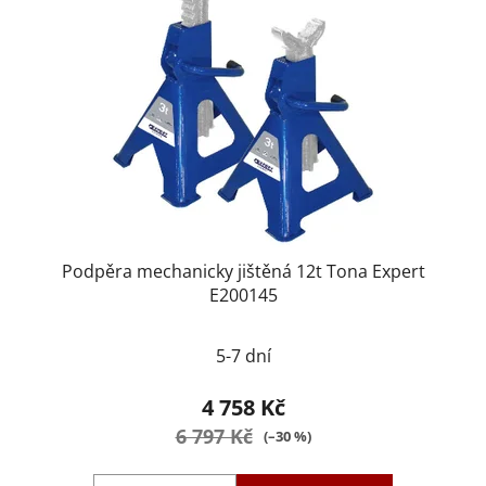
Podpěra mechanicky jištěná 12t Tona Expert
E200145
5-7 dní
4 758 Kč
6 797 Kč
(–30 %)