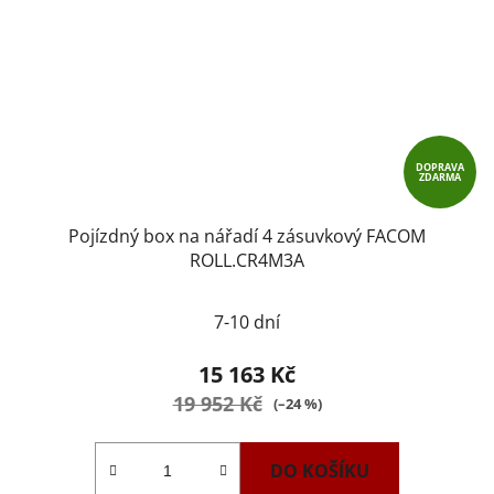
DOPRAVA
ZDARMA
Pojízdný box na nářadí 4 zásuvkový FACOM
ROLL.CR4M3A
7-10 dní
15 163 Kč
19 952 Kč
(–24 %)
DO KOŠÍKU