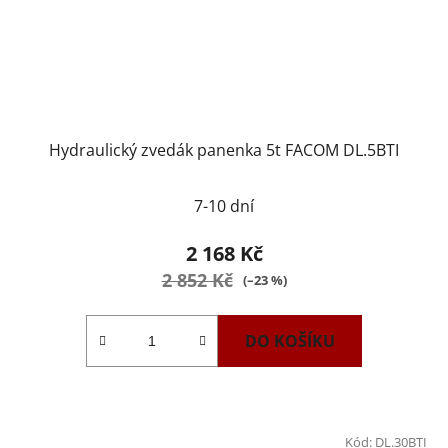
Hydraulický zvedák panenka 5t FACOM DL.5BTI
7-10 dní
2 168 Kč
2 852 Kč
(–23 %)
DO KOŠÍKU
Kód:
DL.30BTI