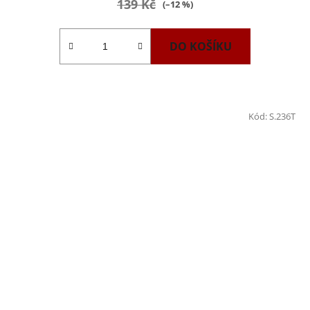
139 Kč
(–12 %)
DO KOŠÍKU
Kód:
S.236T