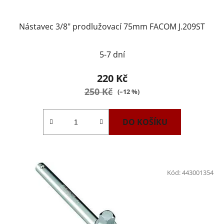
Nástavec 3/8" prodlužovací 75mm FACOM J.209ST
5-7 dní
220 Kč
250 Kč
(–12 %)
DO KOŠÍKU
Kód:
443001354