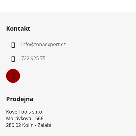
Z
á
Kontakt
p
a
info
@
tonaexpert.cz
t
í
722 925 751
Prodejna
Kove Tools s.r.o.
Morávkova 1566
280 02 Kolín - Zálabí