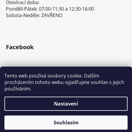
Otevírací doba:
Pondělí-Pátek: 07:00-11:30 a 12:30-16:00
Sobota-Neděle: ZAVŘENO
Facebook
Tento web používá soubory cookie. Dalším
procházením tohoto webu vyjadřujete souhlas s jejich
E-shop s ručním nářadím
Nářadí Stanley a DeWALT
používáním.
Kove Tools s.r.o.
Nastavení
Vytvořil Shoptet
Souhlasím
Copyright 2026
Tona Expert a Facom
. Všechna práva
vyhrazena.