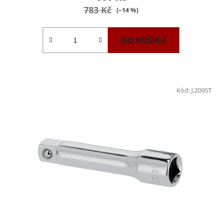
783 Kč
(–14 %)
DO KOŠÍKU
Kód:
J.209ST