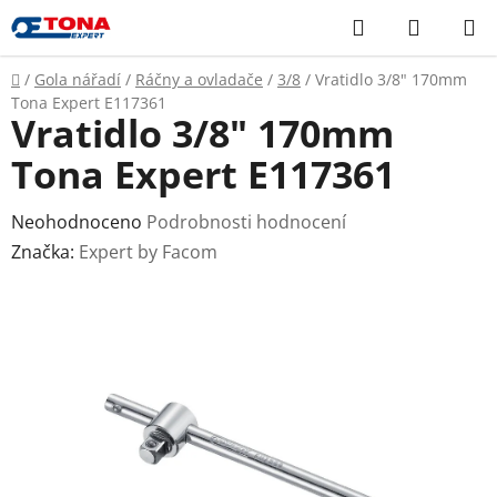
Přejít
Hledat
NÁKUP
na
KOŠÍK
obsah
Domů
/
Gola nářadí
/
Ráčny a ovladače
/
3/8
/
Vratidlo 3/8" 170mm
Tona Expert E117361
Vratidlo 3/8" 170mm
Tona Expert E117361
Průměrné
Neohodnoceno
Podrobnosti hodnocení
hodnocení
Značka:
Expert by Facom
produktu
je
0,0
z
5
hvězdiček.