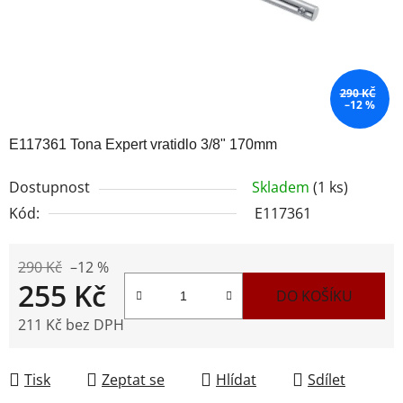
290 KČ
–12 %
E117361 Tona Expert vratidlo 3/8" 170mm
Dostupnost
Skladem
(1 ks)
Kód:
E117361
290 Kč
–12 %
255 Kč
DO KOŠÍKU
211 Kč bez DPH
Měrná cena:
Tisk
Zeptat se
Hlídat
Sdílet