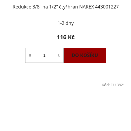
Redukce 3/8" na 1/2" čtyřhran NAREX 443001227
1-2 dny
116 Kč
DO KOŠÍKU
Kód:
E113821