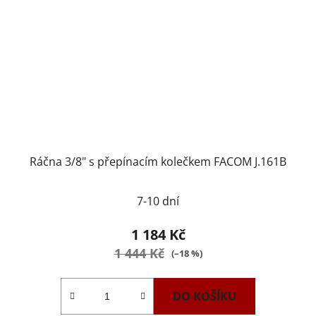
Ráčna 3/8" s přepínacím kolečkem FACOM J.161B
7-10 dní
1 184 Kč
1 444 Kč
(–18 %)
DO KOŠÍKU