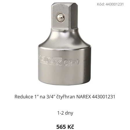
Kód:
443001231
Redukce 1" na 3/4" čtyřhran NAREX 443001231
1-2 dny
565 Kč