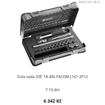
Kód:
J.161-2P12
Gola sada 3/8" 18 dílů FACOM J.161-2P12
7-10 dní
6 342 Kč