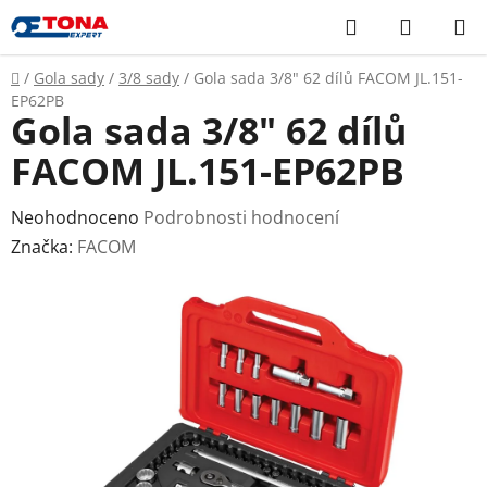
Přejít
Hledat
NÁKUP
na
KOŠÍK
obsah
Domů
/
Gola sady
/
3/8 sady
/
Gola sada 3/8" 62 dílů FACOM JL.151-
EP62PB
Gola sada 3/8" 62 dílů
FACOM JL.151-EP62PB
Průměrné
Neohodnoceno
Podrobnosti hodnocení
hodnocení
Značka:
FACOM
produktu
je
0,0
z
5
hvězdiček.