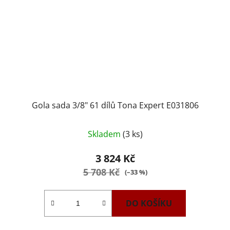
Gola sada 3/8" 61 dílů Tona Expert E031806
Skladem
(3 ks)
3 824 Kč
5 708 Kč
(–33 %)
DO KOŠÍKU