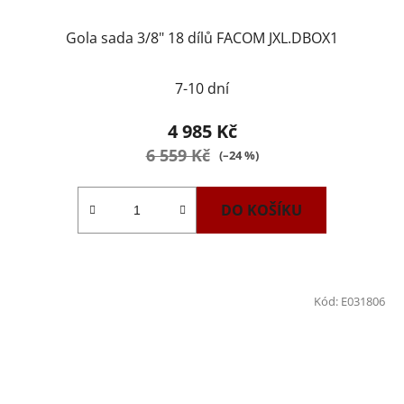
Gola sada 3/8" 18 dílů FACOM JXL.DBOX1
7-10 dní
4 985 Kč
6 559 Kč
(–24 %)
DO KOŠÍKU
Kód:
E031806