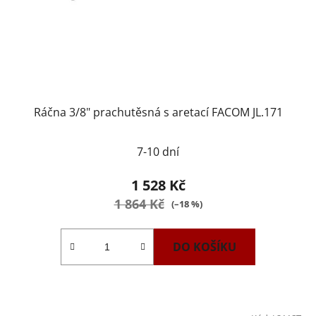
Ráčna 3/8" prachutěsná s aretací FACOM JL.171
7-10 dní
1 528 Kč
1 864 Kč
(–18 %)
DO KOŠÍKU