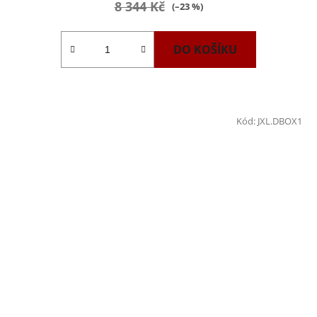
8 344 Kč
(–23 %)
DO KOŠÍKU
Kód:
JXL.DBOX1