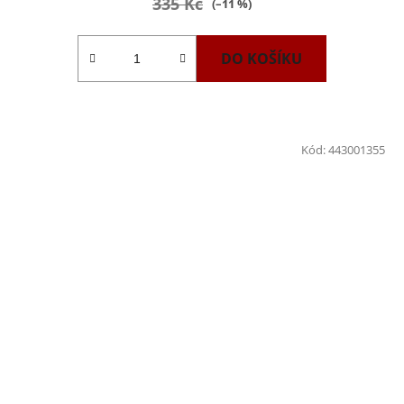
335 Kč
(–11 %)
DO KOŠÍKU
Kód:
443001355