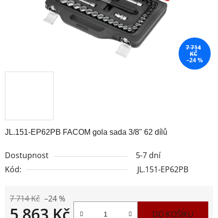
7 714
KČ
–24 %
JL.151-EP62PB FACOM gola sada 3/8" 62 dílů
Dostupnost
5-7 dní
Kód:
JL.151-EP62PB
7 714 Kč
–24 %
5 863 Kč
DO KOŠÍKU