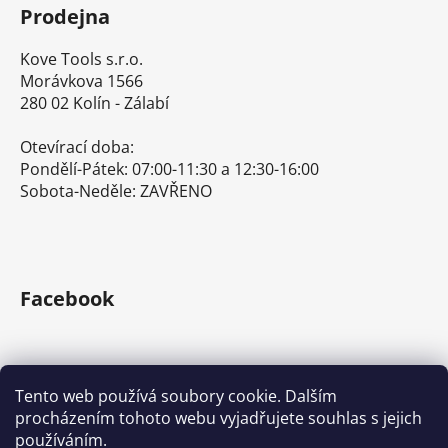
Prodejna
Kove Tools s.r.o.
Morávkova 1566
280 02 Kolín - Zálabí
Otevírací doba:
Pondělí-Pátek: 07:00-11:30 a 12:30-16:00
Sobota-Neděle: ZAVŘENO
Facebook
Tento web používá soubory cookie. Dalším
procházením tohoto webu vyjadřujete souhlas s jejich
E-shop s ručním nářadím
Nářadí Stanley a DeWALT
používáním.