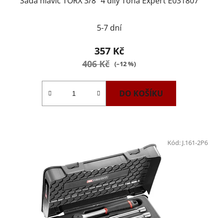
Sada hlavic TORX 3/8" 4 díly Tona Expert E031807
5-7 dní
357 Kč
406 Kč
(–12 %)
DO KOŠÍKU
Kód:
J.161-2P6