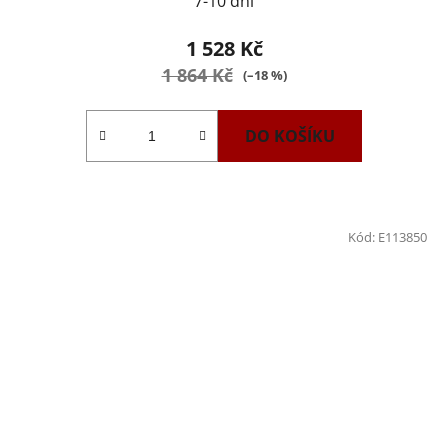
7-10 dní
1 528 Kč
1 864 Kč
(–18 %)
DO KOŠÍKU
Kód:
E113850