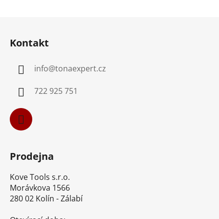
Z
á
Kontakt
p
a
info
@
tonaexpert.cz
t
í
722 925 751
Prodejna
Kove Tools s.r.o.
Morávkova 1566
280 02 Kolín - Zálabí