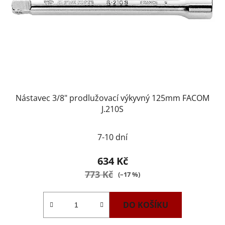
Nástavec 3/8" prodlužovací výkyvný 125mm FACOM
J.210S
7-10 dní
634 Kč
773 Kč
(–17 %)
DO KOŠÍKU