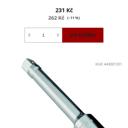
231 Kč
262 Kč
(–11 %)
DO KOŠÍKU
Kód:
443001351