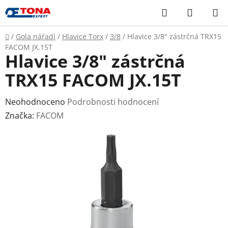
Přejít
Hledat
NÁKUP
na
KOŠÍK
obsah
Domů
/
Gola nářadí
/
Hlavice Torx
/
3/8
/
Hlavice 3/8" zástrčná TRX15
FACOM JX.15T
Hlavice 3/8" zástrčná
TRX15 FACOM JX.15T
Průměrné
Neohodnoceno
Podrobnosti hodnocení
hodnocení
Značka:
FACOM
produktu
je
0,0
z
5
hvězdiček.