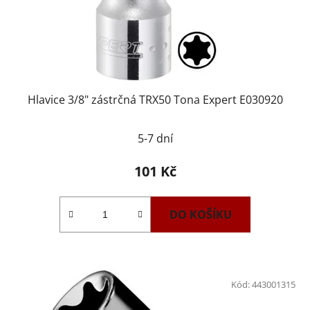
Hlavice 3/8" zástrčná TRX50 Tona Expert E030920
5-7 dní
101 Kč
DO KOŠÍKU
Kód:
443001315