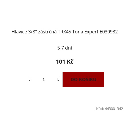
Hlavice 3/8" zástrčná TRX45 Tona Expert E030932
5-7 dní
101 Kč
DO KOŠÍKU
Kód:
443001342