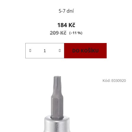
5-7 dní
184 Kč
209 Kč
(–11 %)
DO KOŠÍKU
Kód:
E030920