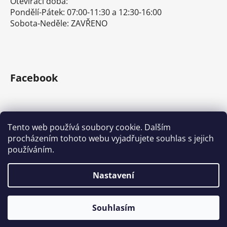
Otevírací doba:
Pondělí-Pátek: 07:00-11:30 a 12:30-16:00
Sobota-Neděle: ZAVŘENO
Facebook
Tento web používá soubory cookie. Dalším
procházením tohoto webu vyjadřujete souhlas s jejich
E-shop s ručním nářadím
Nářadí Stanley a DeWALT
používáním.
Kove Tools s.r.o.
Nastavení
Vytvořil Shoptet
Souhlasím
Copyright 2026
Tona Expert a Facom
. Všechna práva
vyhrazena.