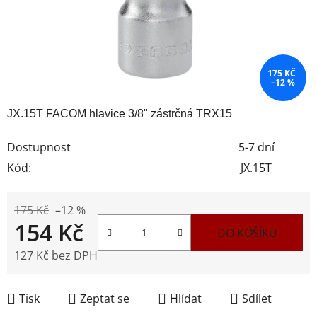
175 KČ
–12 %
JX.15T FACOM hlavice 3/8" zástrčná TRX15
Dostupnost
5-7 dní
Kód:
JX.15T
175 Kč
–12 %
154 Kč
DO KOŠÍKU
127 Kč bez DPH
Měrná cena:
Tisk
Zeptat se
Hlídat
Sdílet