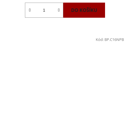
z
DO KOŠÍKU
5
hvězdiček.
Kód:
BP.C16NPB