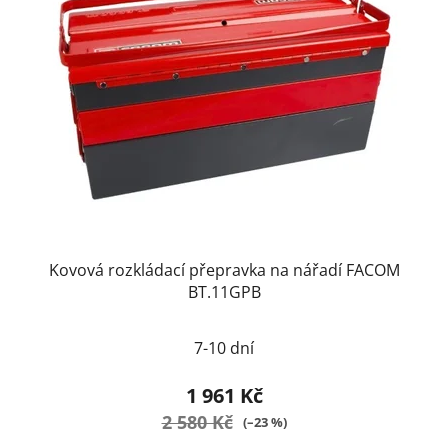
Kovová rozkládací přepravka na nářadí FACOM
BT.11GPB
Průměrné
7-10 dní
hodnocení
produktu
1 961 Kč
je
2 580 Kč
(–23 %)
2,0