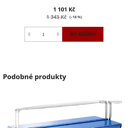
1 101 Kč
1 343 Kč
(–18 %)
DO KOŠÍKU
Podobné produkty
Kód:
E010201