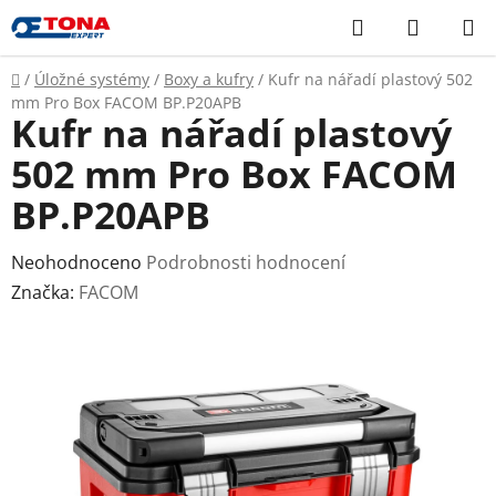
Přejít
Hledat
NÁKUP
na
KOŠÍK
obsah
Domů
/
Úložné systémy
/
Boxy a kufry
/
Kufr na nářadí plastový 502
mm Pro Box FACOM BP.P20APB
Kufr na nářadí plastový
502 mm Pro Box FACOM
BP.P20APB
Průměrné
Neohodnoceno
Podrobnosti hodnocení
hodnocení
Značka:
FACOM
produktu
je
0,0
z
5
hvězdiček.