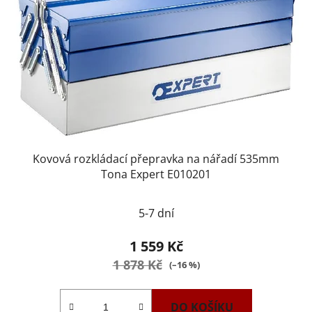
Kovová rozkládací přepravka na nářadí 535mm
Tona Expert E010201
5-7 dní
1 559 Kč
1 878 Kč
(–16 %)
DO KOŠÍKU