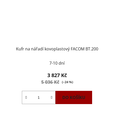
Kufr na nářadí kovoplastový FACOM BT.200
7-10 dní
3 827 Kč
5 036 Kč
(–24 %)
DO KOŠÍKU