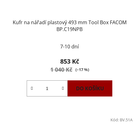
Kufr na nářadí plastový 493 mm Tool Box FACOM
BP.C19NPB
Průměrné
7-10 dní
hodnocení
produktu
853 Kč
je
1 040 Kč
(–17 %)
5,0
z
DO KOŠÍKU
5
hvězdiček.
Kód:
BV.51A