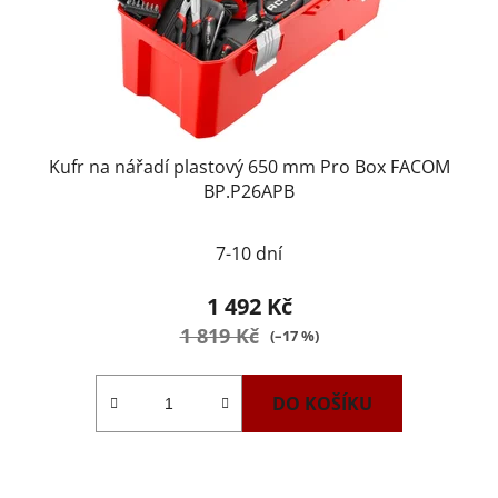
Kufr na nářadí plastový 650 mm Pro Box FACOM
BP.P26APB
7-10 dní
1 492 Kč
1 819 Kč
(–17 %)
DO KOŠÍKU