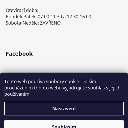
Otevírací doba:
Pondělí-Pátek: 07:00-11:30 a 12:30-16:00
Sobota-Neděle: ZAVŘENO
Facebook
Tento web používá soubory cookie. Dalším
procházením tohoto webu vyjadřujete souhlas s jejich
E-shop s ručním nářadím
Nářadí Stanley a DeWALT
používáním.
Kove Tools s.r.o.
Nastavení
Vytvořil Shoptet
Souhlasím