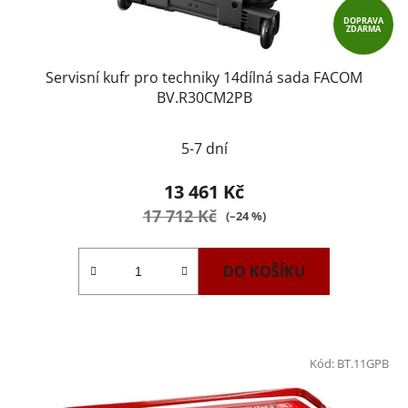
DOPRAVA
ZDARMA
Servisní kufr pro techniky 14dílná sada FACOM
BV.R30CM2PB
5-7 dní
13 461 Kč
17 712 Kč
(–24 %)
DO KOŠÍKU
Kód:
BT.11GPB