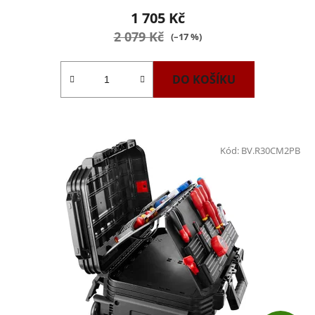
1 705 Kč
2 079 Kč
(–17 %)
DO KOŠÍKU
Kód:
BV.R30CM2PB