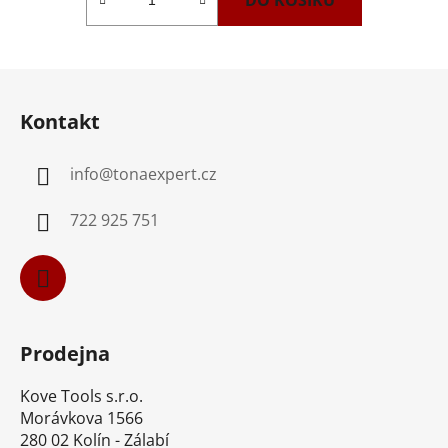
Z
á
Kontakt
p
a
info
@
tonaexpert.cz
t
í
722 925 751
Prodejna
Kove Tools s.r.o.
Morávkova 1566
280 02 Kolín - Zálabí