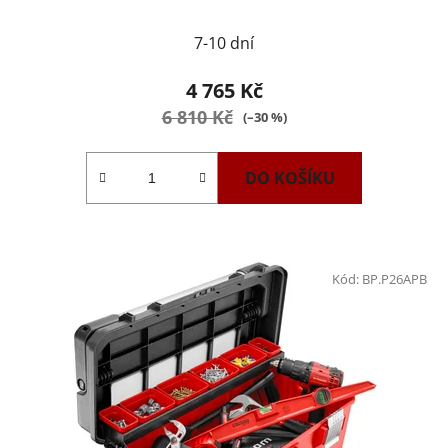
7-10 dní
4 765 Kč
6 810 Kč
(–30 %)
DO KOŠÍKU
Kód:
BP.P26APB