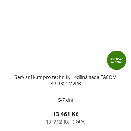
DOPRAVA
ZDARMA
Servisní kufr pro techniky 14dílná sada FACOM
BV.R30CM2PB
5-7 dní
13 461 Kč
17 712 Kč
(–24 %)