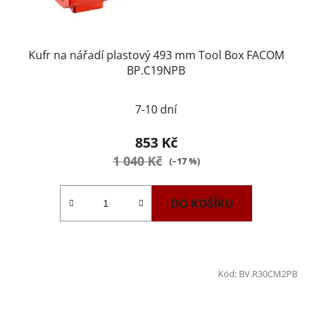
Kufr na nářadí plastový 493 mm Tool Box FACOM
BP.C19NPB
Průměrné
7-10 dní
hodnocení
produktu
853 Kč
je
1 040 Kč
(–17 %)
5,0
z
DO KOŠÍKU
5
hvězdiček.
Kód:
BV.R30CM2PB