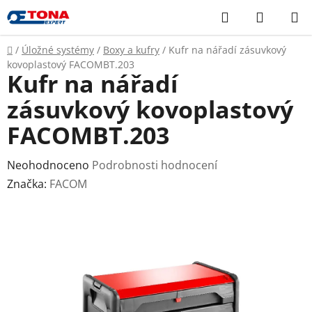
Přejít
Hledat
NÁKUP
na
KOŠÍK
obsah
Domů
/
Úložné systémy
/
Boxy a kufry
/
Kufr na nářadí zásuvkový
kovoplastový FACOMBT.203
Kufr na nářadí
zásuvkový kovoplastový
FACOMBT.203
Průměrné
Neohodnoceno
Podrobnosti hodnocení
hodnocení
Značka:
FACOM
produktu
je
0,0
z
5
hvězdiček.