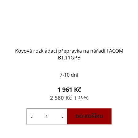
Kovová rozkládací přepravka na nářadí FACOM
BT.11GPB
Průměrné
7-10 dní
hodnocení
produktu
1 961 Kč
je
2 580 Kč
(–23 %)
2,0
z
DO KOŠÍKU
5
hvězdiček.