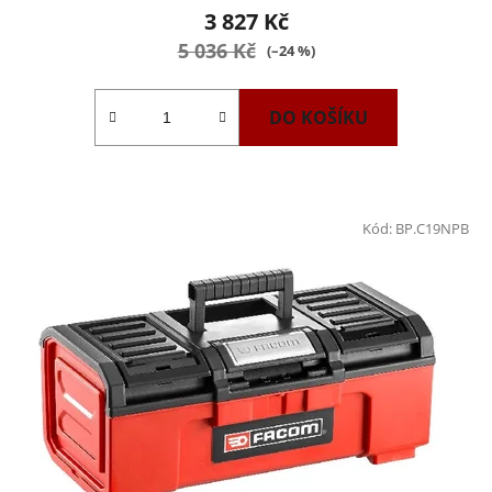
3 827 Kč
5 036 Kč
(–24 %)
DO KOŠÍKU
Kód:
BP.C19NPB