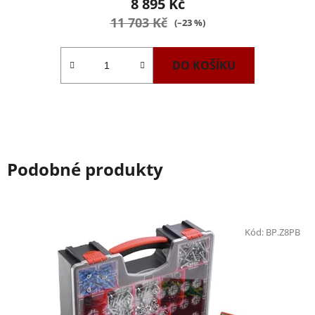
8 895 Kč
11 703 Kč
(–23 %)
DO KOŠÍKU
Podobné produkty
Kód:
BP.Z8PB