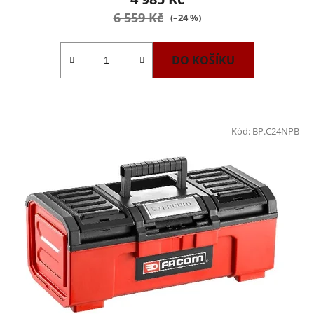
6 559 Kč
(–24 %)
DO KOŠÍKU
Kód:
BP.C24NPB