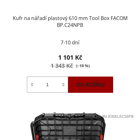
Kufr na nářadí plastový 610 mm Tool Box FACOM
BP.C24NPB
7-10 dní
1 101 Kč
1 343 Kč
(–18 %)
DO KOŠÍKU
Kód:
BV.R30ELEC56PB