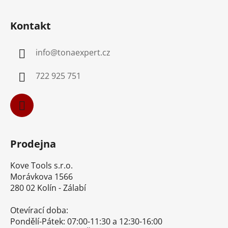
Z
á
Kontakt
p
a
info
@
tonaexpert.cz
t
í
722 925 751
Prodejna
Kove Tools s.r.o.
Morávkova 1566
280 02 Kolín - Zálabí
Otevírací doba:
Pondělí-Pátek: 07:00-11:30 a 12:30-16:00