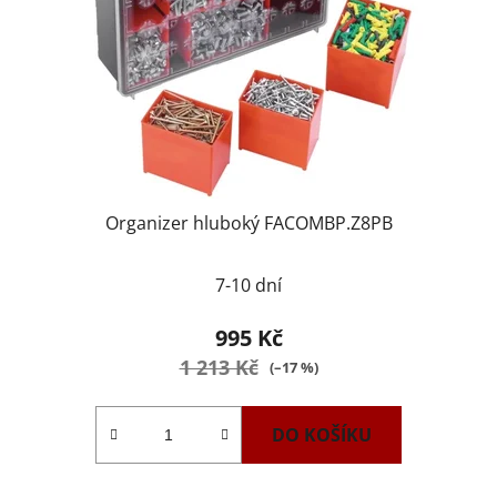
Organizer hluboký FACOMBP.Z8PB
7-10 dní
995 Kč
1 213 Kč
(–17 %)
DO KOŠÍKU