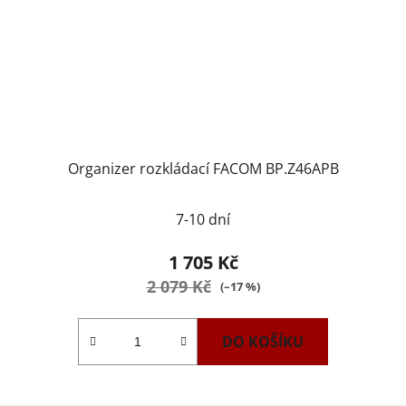
Organizer rozkládací FACOM BP.Z46APB
7-10 dní
1 705 Kč
2 079 Kč
(–17 %)
DO KOŠÍKU