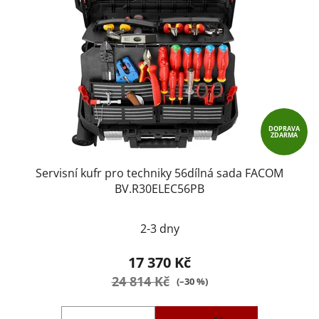
DOPRAVA
ZDARMA
Servisní kufr pro techniky 56dílná sada FACOM
BV.R30ELEC56PB
2-3 dny
17 370 Kč
24 814 Kč
(–30 %)