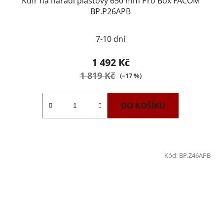
Kufr na nářadí plastový 650 mm Pro Box FACOM
BP.P26APB
7-10 dní
1 492 Kč
1 819 Kč
(–17 %)
DO KOŠÍKU
Kód:
BP.Z46APB