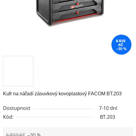
6 810
KČ
–30 %
Kufr na nářadí zásuvkový kovoplastový FACOM BT.203
Dostupnost
7-10 dní
Kód:
BT.203
6 810 Kč
–30 %