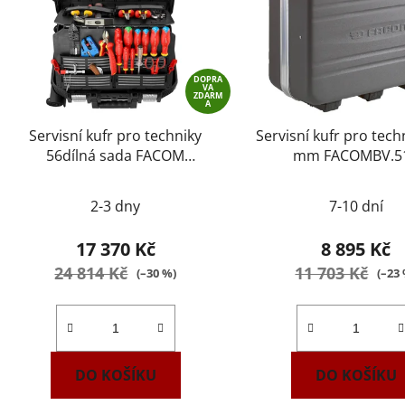
DOPRA
VA
ZDARM
A
Servisní kufr pro techniky
Servisní kufr pro tech
56dílná sada FACOM
mm FACOMBV.5
BV.R30ELEC56PB
2-3 dny
7-10 dní
17 370 Kč
8 895 Kč
24 814 Kč
11 703 Kč
(–30 %)
(–23
DO KOŠÍKU
DO KOŠÍKU