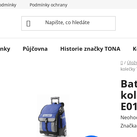
odmínky
Podmínky ochrany osobních údajů
Reklamace 
ínky
Půjčovna
Historie značky TONA
K
Domů
/
Úlož
kolečky
Bat
kol
E0
Průmě
Neoho
hodnoc
Značka
produk