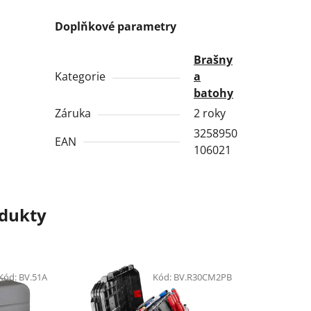
Doplňkové parametry
Brašny
Kategorie
a
batohy
Záruka
2 roky
3258950
EAN
106021
odukty
Kód:
BV.51A
Kód:
BV.R30CM2PB