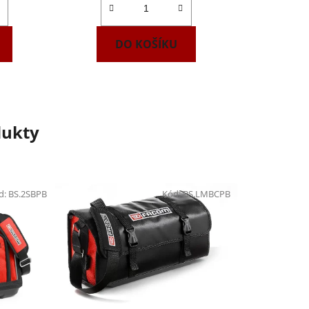
DO KOŠÍKU
dukty
d:
BS.2SBPB
Kód:
BS.LMBCPB