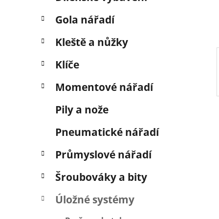
í
p
Gola nářadí
a
n
Kleště a nůžky
e
Klíče
l
Momentové nářadí
Pily a nože
Pneumatické nářadí
Průmyslové nářadí
Šroubováky a bity
Úložné systémy