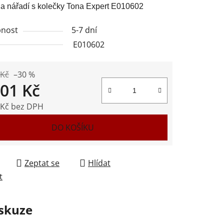
a nářadí s kolečky Tona Expert E010602
nost
5-7 dní
E010602
ek.
 Kč
–30 %
301 Kč
 Kč bez DPH
 cena:
DO KOŠÍKU
Zeptat se
Hlídat
t
skuze