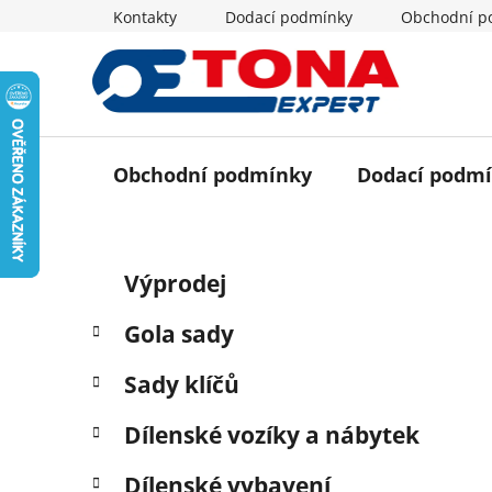
Přejít
Kontakty
Dodací podmínky
Obchodní p
na
obsah
Obchodní podmínky
Dodací podm
P
K
Přeskočit
Výprodej
a
o
kategorie
t
s
Gola sady
e
t
g
r
Sady klíčů
o
a
r
Dílenské vozíky a nábytek
i
n
e
n
Dílenské vybavení