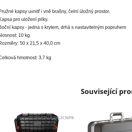
Pružné kapsy uvnitř i vně brašny, čelní úložný prostor.
Kapsa pro uložení pilky.
Boční kapsy - jedna s krytem, drhá s nastavitelným popruhem
Nosnost: 10 kg
Rozměry: 50 x 21,5 x 40,0 cm
Celková hmotnost: 3,7 kg
Související pr
Kód:
BV.R30ELEC56PB