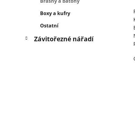
Brašny a batohy
Boxy a kufry
Ostatní
Závitořezné nářadí