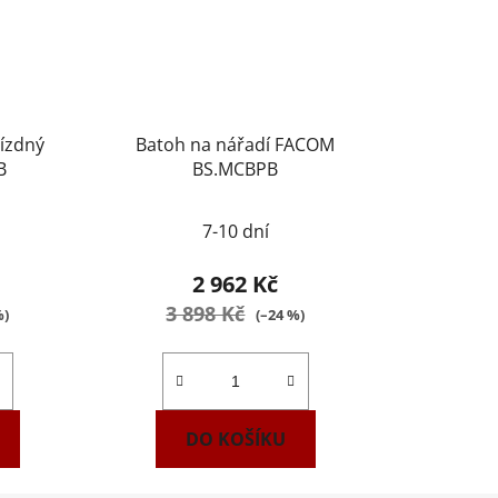
jízdný
Batoh na nářadí FACOM
B
BS.MCBPB
Průměrné
7-10 dní
hodnocení
produktu
2 962 Kč
je
3 898 Kč
%)
(–24 %)
2,5
z
5
hvězdiček.
DO KOŠÍKU