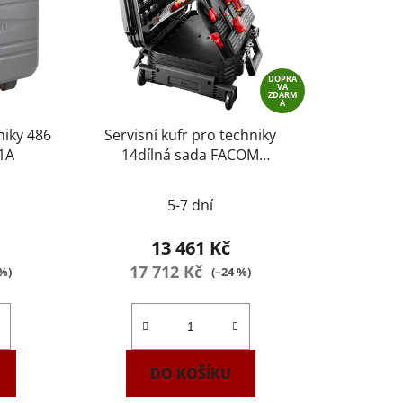
DOPRA
VA
ZDARM
A
niky 486
Servisní kufr pro techniky
1A
14dílná sada FACOM
BV.R30CM2PB
5-7 dní
13 461 Kč
17 712 Kč
 %)
(–24 %)
DO KOŠÍKU