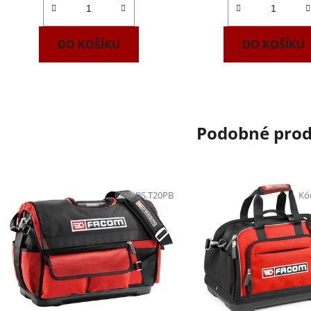
DO KOŠÍKU
DO KOŠÍKU
Podobné pro
Kód:
BS.T20PB
Kó