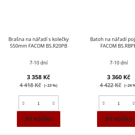
Brašna na nářadí s kolečky
Batoh na nářadí po
550mm FACOM BS.R20PB
FACOM BS.RBP
Průměrné
7-10 dní
7-10 dní
hodnocení
produktu
3 358 Kč
3 360 Kč
je
4 418 Kč
4 422 Kč
(–23 %)
(–24 
2,2
z
5
hvězdiček.
DO KOŠÍKU
DO KOŠÍKU