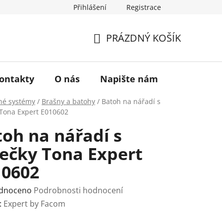
Přihlášení
Registrace
a vrácení zboží
Historie značky TONA
O nás
PRÁZDNÝ KOŠÍK
NÁKUPNÍ
KOŠÍK
ontakty
O nás
Napište nám
né systémy
/
Brašny a batohy
/
Batoh na nářadí s
 Tona Expert E010602
oh na nářadí s
ečky Tona Expert
10602
rné
dnoceno
Podrobnosti hodnocení
ení
:
Expert by Facom
tu