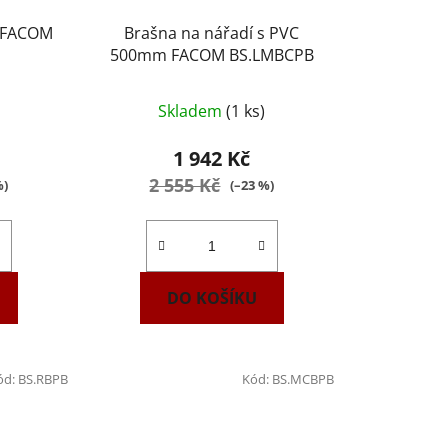
" FACOM
Brašna na nářadí s PVC
500mm FACOM BS.LMBCPB
Skladem
(1 ks)
1 942 Kč
2 555 Kč
%)
(–23 %)
DO KOŠÍKU
ód:
BS.RBPB
Kód:
BS.MCBPB