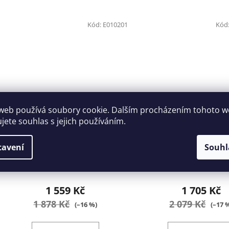
Kód:
E010201
Kód
web používá soubory cookie. Dalším procházením tohoto 
ujete souhlas s jejich používáním.
Kovová rozkládací přepravka
Organizer rozkládac
na nářadí 535mm Tona Expert
BP.Z46APB
tavení
Souhl
E010201
5-7 dní
7-10 dní
1 559 Kč
1 705 Kč
1 878 Kč
2 079 Kč
(–16 %)
(–17 