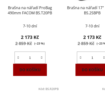
Brašna na nářadí ProBag
Brašna na nářadí 17
490mm FACOM BS.T20PB
BS.2SBPB
Průměrné
7-10 dní
7-10 dní
hodnocení
produktu
2 173 Kč
2 173 Kč
je
2 859 Kč
2 859 Kč
(–23 %)
(–23 
4,0
z
5
hvězdiček.
DO KOŠÍKU
DO KOŠÍKU
Kód:
BS.R20PB
K