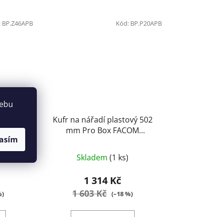
:
BP.Z46APB
Kód:
BP.P20APB
webu
í FACOM
Kufr na nářadí plastový 502
mm Pro Box FACOM
asím
BP.P20APB
Skladem
(1 ks)
1 314 Kč
1 603 Kč
%)
(–18 %)