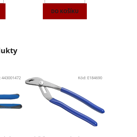
DO KOŠÍKU
dukty
:
443001472
Kód:
E184690