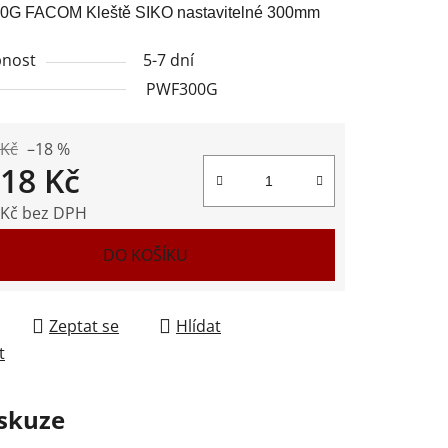
G FACOM Kleště SIKO nastavitelné 300mm
nost
5-7 dní
PWF300G
ek.
 Kč
–18 %
918 Kč
 Kč bez DPH
 cena:
DO KOŠÍKU
Zeptat se
Hlídat
t
skuze