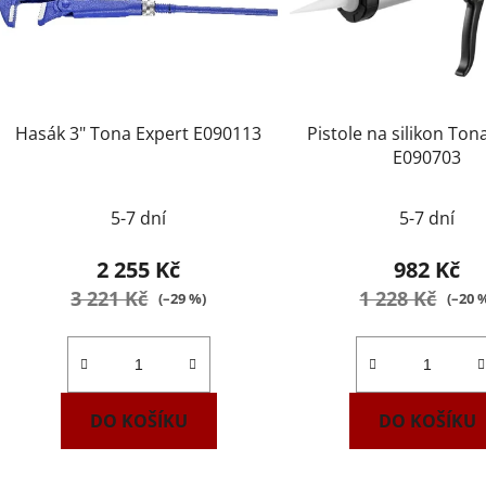
Hasák 3" Tona Expert E090113
Pistole na silikon Ton
E090703
Průmě
5-7 dní
5-7 dní
hodnoc
produk
2 255 Kč
982 Kč
je
3 221 Kč
1 228 Kč
(–29 %)
(–20 
2,0
z
5
hvězdič
DO KOŠÍKU
DO KOŠÍKU