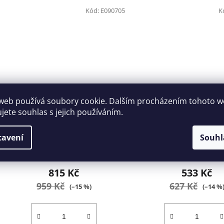
Kód:
E090705
K
web používá soubory cookie. Dalším procházením tohoto 
Mazací lis Tona Expert
Páskový klíč univer
ujete souhlas s jejich používáním.
E090705
160mm Tona Expert 
tavení
Souhl
5-7 dní
5-7 dní
815 Kč
533 Kč
959 Kč
627 Kč
(–15 %)
(–14 %