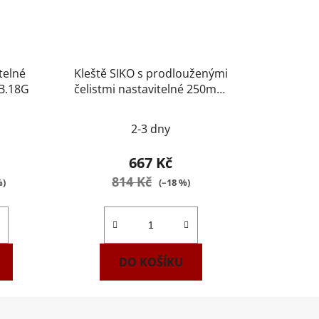
telné
Kleště SIKO s prodlouženými
B.18G
čelistmi nastavitelné 250mm
FACOM 180A.CPE
2-3 dny
667 Kč
814 Kč
%)
(–18 %)
DO KOŠÍKU