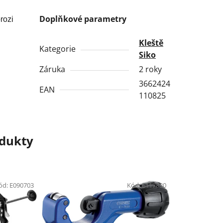
Doplňkové parametry
rozi
Kleště
Kategorie
Siko
Záruka
2 roky
3662424
EAN
110825
odukty
ód:
E090703
Kód:
E117830