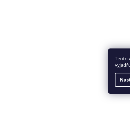
Tento 
vyjadř
Nas