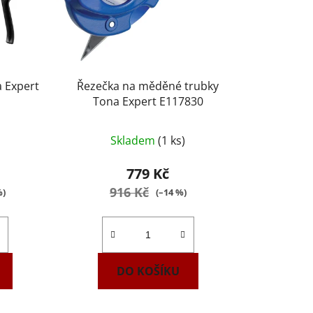
a Expert
Řezečka na měděné trubky
Tona Expert E117830
rné
Skladem
(1 ks)
ení
tu
779 Kč
916 Kč
%)
(–14 %)
ek.
DO KOŠÍKU