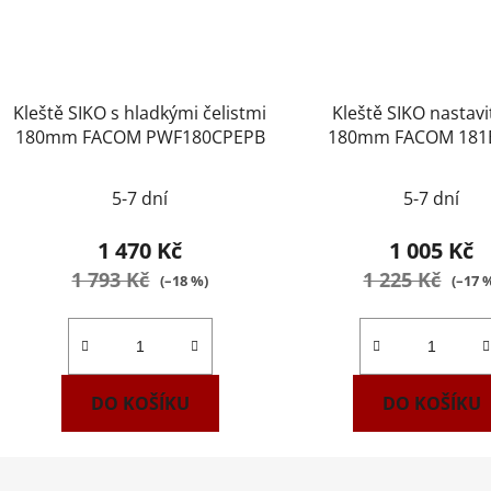
Kleště SIKO s hladkými čelistmi
Kleště SIKO nastavi
180mm FACOM PWF180CPEPB
180mm FACOM 181
5-7 dní
5-7 dní
1 470 Kč
1 005 Kč
1 793 Kč
1 225 Kč
(–18 %)
(–17 
DO KOŠÍKU
DO KOŠÍKU