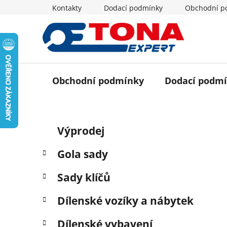
Přejít
Kontakty
Dodací podmínky
Obchodní p
na
obsah
Obchodní podmínky
Dodací podm
P
K
Přeskočit
Výprodej
a
o
kategorie
t
s
Gola sady
e
t
g
r
Sady klíčů
o
a
r
Dílenské vozíky a nábytek
i
n
e
n
Dílenské vybavení