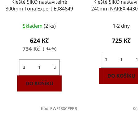
Kleště SIKO nastavitelné
Kleště SIKO nastavi
300mm Tona Expert E084649
240mm NAREX 4430
Skladem
(2 ks)
1-2 dny
624 Kč
725 Kč
734 Kč
(–14 %)
DO KOŠÍKU
DO KOŠÍKU
Kód:
PWF180CPEPB
Kó