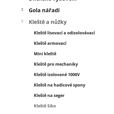
í
p
Gola nářadí
a
n
Kleště a nůžky
e
Kleště lisovací a odizolovávací
l
Kleště armovací
Mini kleště
Kleště pro mechaniky
Kleště izolované 1000V
Kleště na hadicové spony
Kleště na seger
Kleště Siko