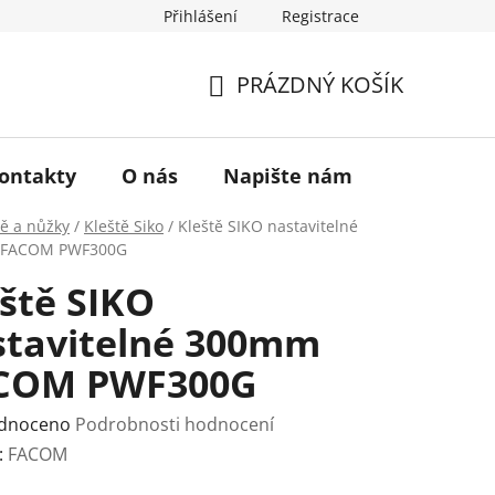
Přihlášení
Registrace
a vrácení zboží
Historie značky TONA
O nás
PRÁZDNÝ KOŠÍK
NÁKUPNÍ
KOŠÍK
ontakty
O nás
Napište nám
tě a nůžky
/
Kleště Siko
/
Kleště SIKO nastavitelné
FACOM PWF300G
ště SIKO
stavitelné 300mm
COM PWF300G
rné
dnoceno
Podrobnosti hodnocení
ení
:
FACOM
tu