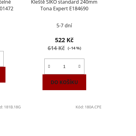
telné
Kleště SIKO standard 240mm
01472
Tona Expert E184690
5-7 dní
522 Kč
614 Kč
(–14 %)
DO KOŠÍKU
d:
181B.18G
Kód:
180A.CPE