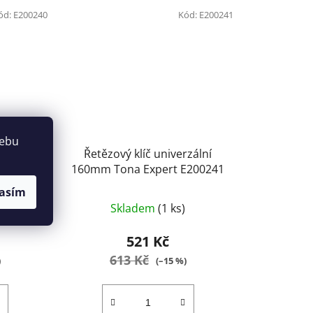
ód:
E200240
Kód:
E200241
webu
zální
Řetězový klíč univerzální
E200240
160mm Tona Expert E200241
asím
Skladem
(1 ks)
521 Kč
613 Kč
)
(–15 %)