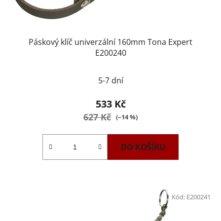
Páskový klíč univerzální 160mm Tona Expert
E200240
5-7 dní
533 Kč
627 Kč
(–14 %)
DO KOŠÍKU
Kód:
E200241