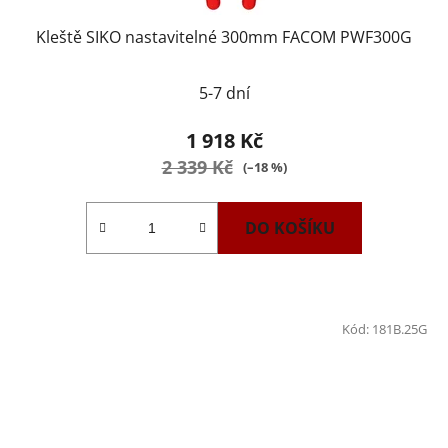
Kleště SIKO nastavitelné 300mm FACOM PWF300G
5-7 dní
1 918 Kč
2 339 Kč
(–18 %)
DO KOŠÍKU
Kód:
181B.25G