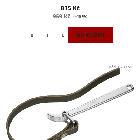
815 Kč
959 Kč
(–15 %)
DO KOŠÍKU
Kód:
E200240