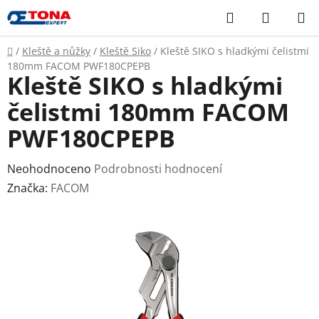
Přejít
Hledat
NÁKUP
na
KOŠÍK
obsah
Domů
/
Kleště a nůžky
/
Kleště Siko
/
Kleště SIKO s hladkými čelistmi
180mm FACOM PWF180CPEPB
Kleště SIKO s hladkými
čelistmi 180mm FACOM
PWF180CPEPB
Průměrné
Neohodnoceno
Podrobnosti hodnocení
hodnocení
Značka:
FACOM
produktu
je
0,0
z
5
hvězdiček.