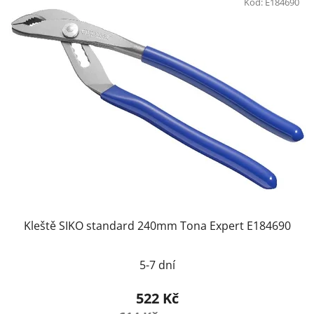
Kód:
E184690
Kleště SIKO standard 240mm Tona Expert E184690
5-7 dní
522 Kč