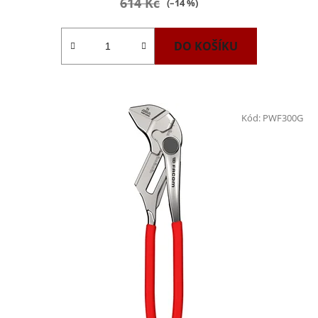
614 Kč
(–14 %)
DO KOŠÍKU
Kód:
PWF300G