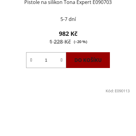
Pistole na silikon Tona Expert E090703
Průměrné
5-7 dní
hodnocení
produktu
982 Kč
je
1 228 Kč
(–20 %)
2,0
z
DO KOŠÍKU
5
hvězdiček.
Kód:
E090113