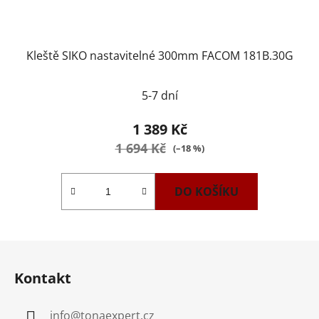
Kleště SIKO nastavitelné 300mm FACOM 181B.30G
5-7 dní
1 389 Kč
1 694 Kč
(–18 %)
DO KOŠÍKU
Z
á
Kontakt
p
a
info
@
tonaexpert.cz