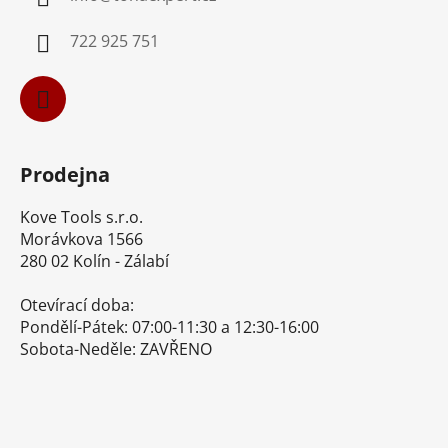
t
í
722 925 751
Prodejna
Kove Tools s.r.o.
Morávkova 1566
280 02 Kolín - Zálabí
Otevírací doba:
Pondělí-Pátek: 07:00-11:30 a 12:30-16:00
Sobota-Neděle: ZAVŘENO