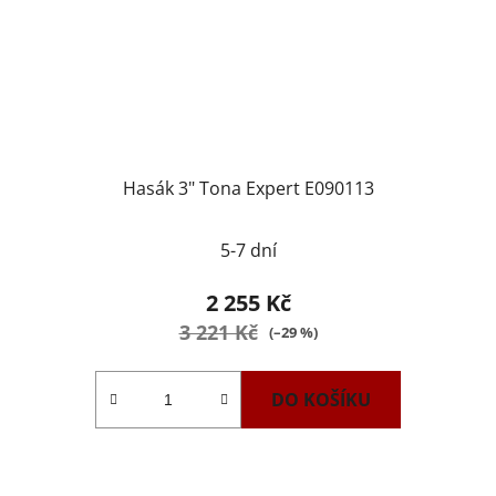
Hasák 3" Tona Expert E090113
5-7 dní
2 255 Kč
3 221 Kč
(–29 %)
DO KOŠÍKU