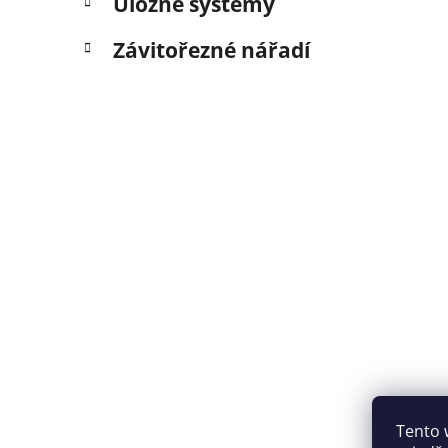
Úložné systémy
Závitořezné nářadí
Tento 