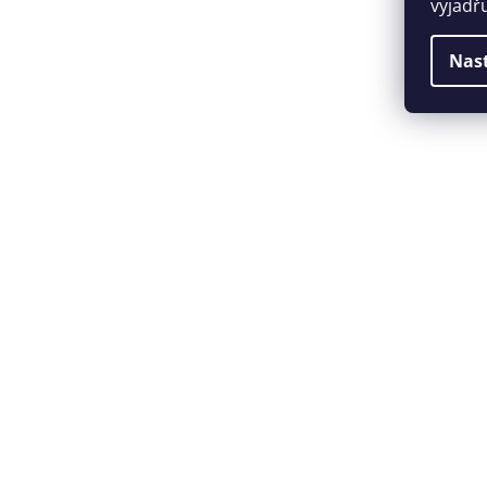
vyjadř
Nas