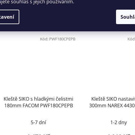
ujete souhlas s jejich používáním.
DO KOŠÍKU
DO KOŠÍKU
tavení
Souhl
Kód:
PWF180CPEPB
Kód
Kleště SIKO s hladkými čelistmi
Kleště SIKO nastavi
180mm FACOM PWF180CPEPB
300mm NAREX 4430
5-7 dní
1-2 dny