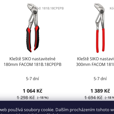
Kód:
181B.18CPEPB
Kó
Kleště SIKO nastavitelné
Kleště SIKO nastavi
180mm FACOM 181B.18CPEPB
300mm FACOM 181
5-7 dní
5-7 dní
1 064 Kč
1 389 Kč
1 298 Kč
1 694 Kč
(–18 %)
(–18 
web používá soubory cookie. Dalším procházením tohoto 