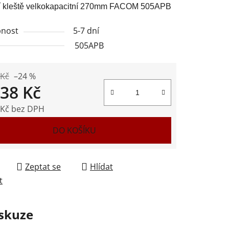
í kleště velkokapacitní 270mm FACOM 505APB
nost
5-7 dní
505APB
ek.
 Kč
–24 %
238 Kč
 Kč bez DPH
 cena:
DO KOŠÍKU
Zeptat se
Hlídat
t
skuze