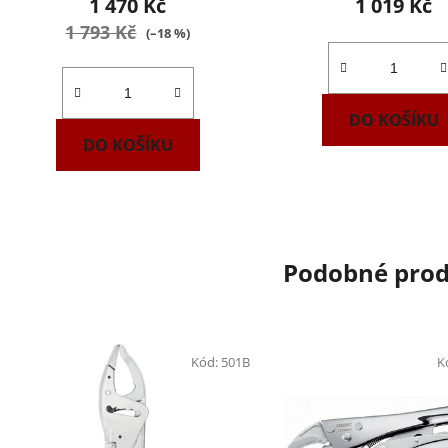
1 470 Kč
1 019 Kč
1 793 Kč
(–18 %)
DO KOŠÍKU
DO KOŠÍKU
Podobné pro
Kód:
501B
K