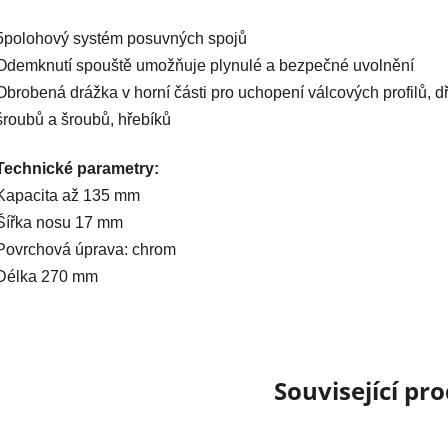
5polohový systém posuvných spojů
Odemknutí spouště umožňuje plynulé a bezpečné uvolnění
Obrobená drážka v horní části pro uchopení válcových profilů, d
šroubů a šroubů, hřebíků
Technické parametry:
Kapacita až 135 mm
Šířka nosu 17 mm
Povrchová úprava: chrom
Délka 270 mm
Související pr