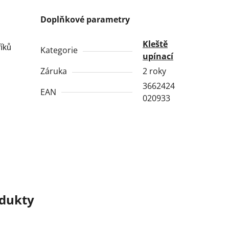
Doplňkové parametry
Kleště
říků
Kategorie
upínací
Záruka
2 roky
3662424
EAN
020933
odukty