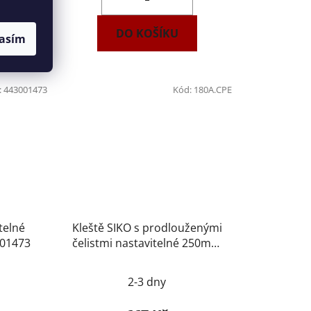
DO KOŠÍKU
asím
:
443001473
Kód:
180A.CPE
telné
Kleště SIKO s prodlouženými
01473
čelistmi nastavitelné 250mm
FACOM 180A.CPE
2-3 dny