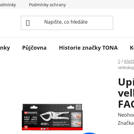
odmínky
Podmínky ochrany osobních údajů
Reklamace 
ínky
Půjčovna
Historie značky TONA
K
Domů
/
Kleš
velkok
Upí
ve
FA
Průmě
Neoho
hodnoc
Značka
produk