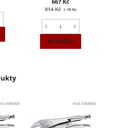
667 Kč
814 Kč
(–18 %)
DO KOŠÍKU
dukty
ód:
E084809
Kód:
E084808