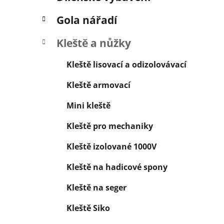
í
p
Gola nářadí
a
n
Kleště a nůžky
e
Kleště lisovací a odizolovávací
l
Kleště armovací
Mini kleště
Kleště pro mechaniky
Kleště izolované 1000V
Kleště na hadicové spony
Kleště na seger
Kleště Siko