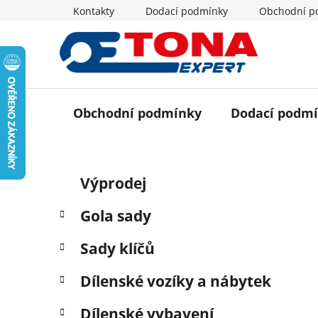
Přejít
Kontakty
Dodací podmínky
Obchodní p
na
obsah
Obchodní podmínky
Dodací podm
P
K
Přeskočit
Výprodej
a
o
kategorie
t
s
Gola sady
e
t
g
r
Sady klíčů
o
a
r
Dílenské vozíky a nábytek
i
n
e
n
Dílenské vybavení