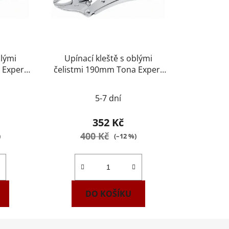
blými
Upínací kleště s oblými
 Expert
čelistmi 190mm Tona Expert
E084808
5-7 dní
352 Kč
400 Kč
)
(–12 %)
DO KOŠÍKU