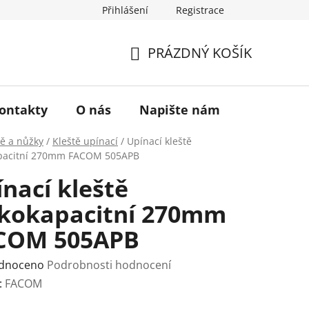
Přihlášení
Registrace
a vrácení zboží
Historie značky TONA
O nás
PRÁZDNÝ KOŠÍK
NÁKUPNÍ
KOŠÍK
ontakty
O nás
Napište nám
tě a nůžky
/
Kleště upínací
/
Upínací kleště
apacitní 270mm FACOM 505APB
nací kleště
lkokapacitní 270mm
COM 505APB
rné
dnoceno
Podrobnosti hodnocení
ení
:
FACOM
tu