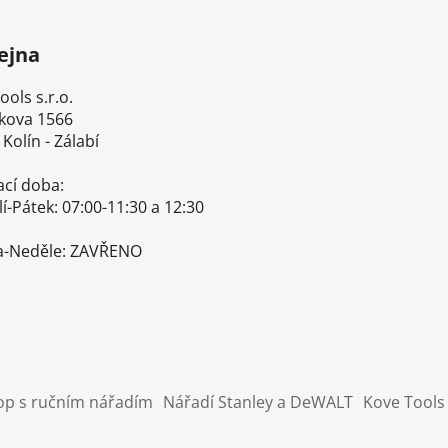
ejna
ls s.r.o.
ova 1566
olín - Zálabí
cí doba:
Pátek: 07:00-11:30 a 12:30-
Neděle: ZAVŘENO
op s ručním nářadím
Nářadí Stanley a DeWALT
Kove Tools 