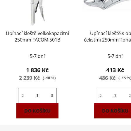
Upínací kleště velkokapacitní
Upínací kleště s o
250mm FACOM 501B
čelistmi 250mm Tona
E084809
5-7 dní
5-7 dní
1 836 Kč
413 Kč
2 239 Kč
486 Kč
(–18 %)
(–15 %
DO KOŠÍKU
DO KOŠÍKU