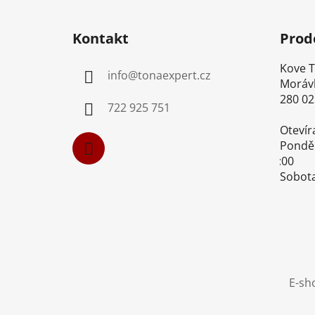
Z
á
Kontakt
Prod
p
a
Kove Too
info
@
tonaexpert.cz
t
Morávk
í
280 02 K
722 925 751
Otevíra
Pondělí-
16:00
Sobota-
E-sh