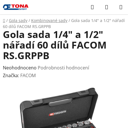
Přejít
Hledat
NÁKUP
na
KOŠÍK
obsah
Domů
/
Gola sady
/
Kombinované sady
/
Gola sada 1/4" a 1/2" nářadí
60 dílů FACOM RS.GRPPB
Gola sada 1/4" a 1/2"
nářadí 60 dílů FACOM
RS.GRPPB
Průměrné
Neohodnoceno
Podrobnosti hodnocení
hodnocení
Značka:
FACOM
produktu
je
0,0
z
5
hvězdiček.