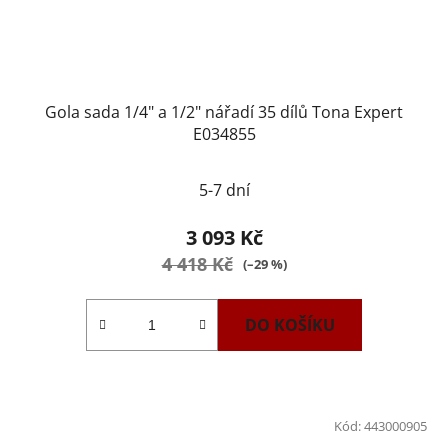
Gola sada 1/4" a 1/2" nářadí 35 dílů Tona Expert
E034855
Průměrné
5-7 dní
hodnocení
produktu
3 093 Kč
je
4 418 Kč
(–29 %)
4,2
z
DO KOŠÍKU
5
hvězdiček.
Kód:
443000905