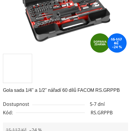
15 117
DOPRAVA
KČ
ZDARMA
–24 %
Gola sada 1/4" a 1/2" nářadí 60 dílů FACOM RS.GRPPB
Dostupnost
5-7 dní
Kód:
RS.GRPPB
15 117 Kč
–24 %