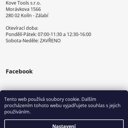
Kove Tools s.r.o.
Morávkova 1566
280 02 Kolín - Zálabí
Otevírací doba:
Pondělí-Pátek: 07:00-11:30 a 12:30-16:00
Sobota-Neděle: ZAVŘENO
Facebook
Tento web používá soubory cookie. Dalším
procházením tohoto webu vyjadřujete souhlas s jejich
E-shop s ručním nářadím
Nářadí Stanley a DeWALT
používáním.
Kove Tools s.r.o.
Nastavení