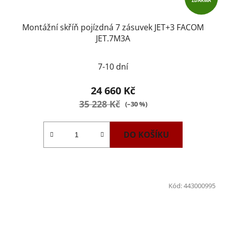
ZDARMA
Montážní skříň pojízdná 7 zásuvek JET+3 FACOM
JET.7M3A
7-10 dní
24 660 Kč
35 228 Kč
(–30 %)
DO KOŠÍKU
Kód:
443000995