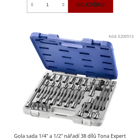
DO KOŠÍKU
Kód:
E200513
Gola sada 1/4" a 1/2" nářadí 38 dílů Tona Expert