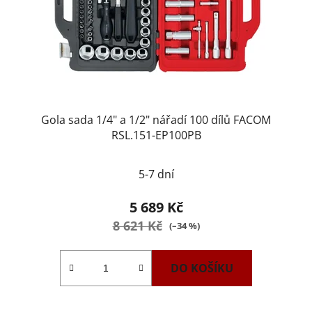
Gola sada 1/4" a 1/2" nářadí 100 dílů FACOM
RSL.151-EP100PB
5-7 dní
5 689 Kč
8 621 Kč
(–34 %)
DO KOŠÍKU