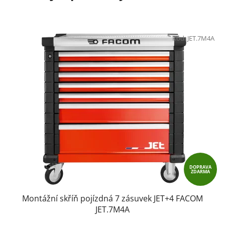
Kód:
JET.7M4A
DOPRAVA
ZDARMA
Montážní skříň pojízdná 7 zásuvek JET+4 FACOM
JET.7M4A