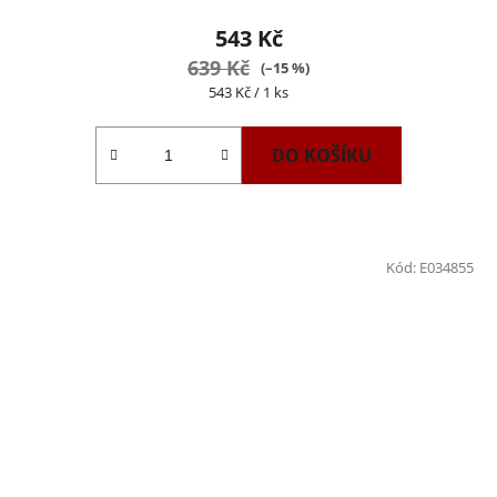
543 Kč
639 Kč
(–15 %)
Měrná
543 Kč / 1 ks
cena:
DO KOŠÍKU
Kód:
E034855