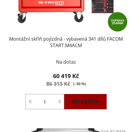
DOPRAVA
ZDARMA
Montážní skříň pojízdná - vybavená 341 dílů FACOM
START.M4ACM
Na dotaz
60 419 Kč
86 313 Kč
(–30 %)
DO KOŠÍKU
Kód:
JET.8M3A