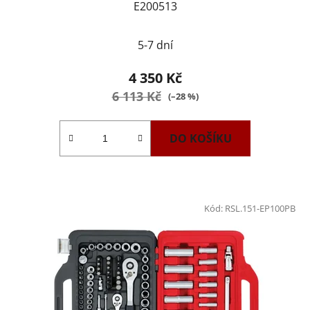
E200513
5-7 dní
4 350 Kč
6 113 Kč
(–28 %)
DO KOŠÍKU
Kód:
RSL.151-EP100PB