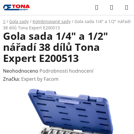
Přejít
Hledat
NÁKUP
na
KOŠÍK
obsah
Domů
/
Gola sady
/
Kombinované sady
/
Gola sada 1/4" a 1/2" nářadí
38 dílů Tona Expert E200513
Gola sada 1/4" a 1/2"
nářadí 38 dílů Tona
Expert E200513
Průměrné
Neohodnoceno
Podrobnosti hodnocení
hodnocení
Značka:
Expert by Facom
produktu
je
0,0
z
5
hvězdiček.