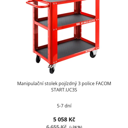
Manipulační stolek pojízdný 3 police FACOM
START.UC3S
5-7 dní
5 058 Kč
6 655 Kč
(–24 %)