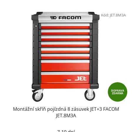
Kód:
JET.8M3A
DOPRAVA
ZDARMA
Montážní skříň pojízdná 8 zásuvek JET+3 FACOM
JET.8M3A
7-10 dní