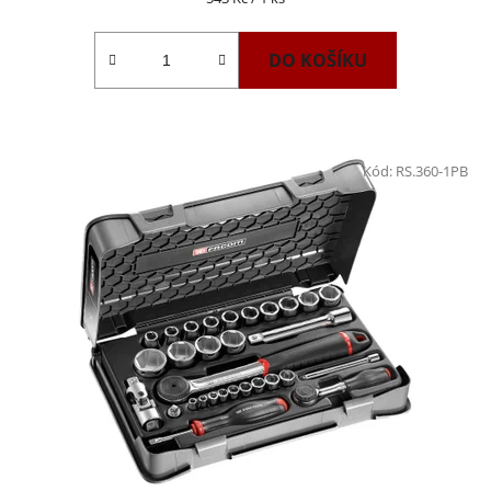
cena:
DO KOŠÍKU
Kód:
RS.360-1PB