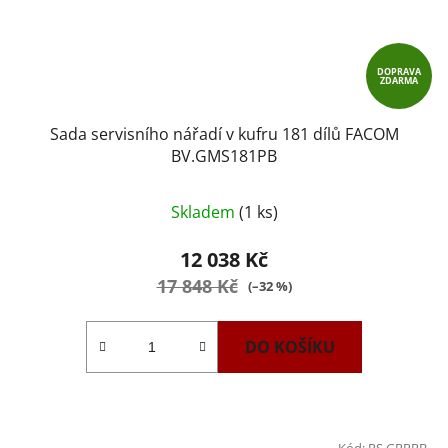
DOPRAVA
ZDARMA
Sada servisního nářadí v kufru 181 dílů FACOM
BV.GMS181PB
Skladem
(1 ks)
12 038 Kč
17 848 Kč
(–32 %)
DO KOŠÍKU
Kód:
RS.GRPPB