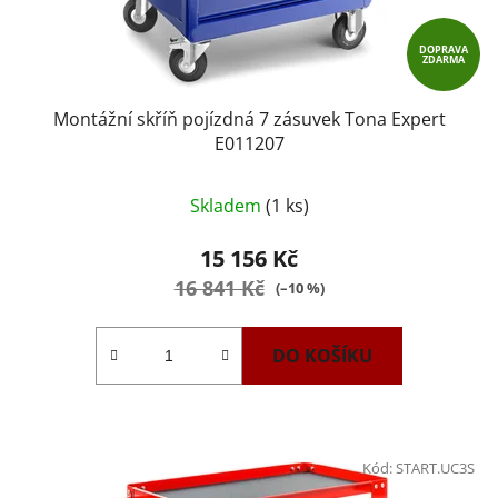
DOPRAVA
ZDARMA
Montážní skříň pojízdná 7 zásuvek Tona Expert
E011207
Skladem
(1 ks)
15 156 Kč
16 841 Kč
(–10 %)
DO KOŠÍKU
Kód:
START.UC3S