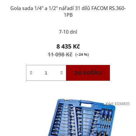
Gola sada 1/4" a 1/2" nářadí 31 dílů FACOM RS.360-
1PB
7-10 dní
8 435 Kč
11 098 Kč
(–24 %)
DO KOŠÍKU
Kód:
E034835