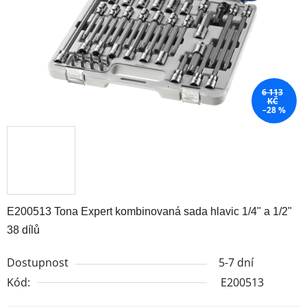
6 113
KČ
–28 %
E200513 Tona Expert kombinovaná sada hlavic 1/4" a 1/2"
38 dílů
Dostupnost
5-7 dní
Kód:
E200513