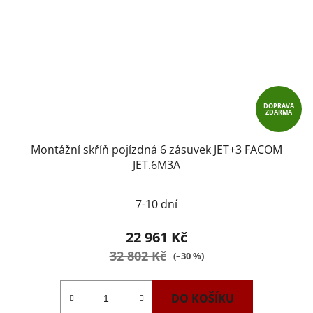
DOPRAVA
ZDARMA
Montážní skříň pojízdná 6 zásuvek JET+3 FACOM
JET.6M3A
7-10 dní
22 961 Kč
32 802 Kč
(–30 %)
DO KOŠÍKU