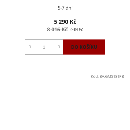
5-7 dní
5 290 Kč
8 016 Kč
(–34 %)
DO KOŠÍKU
Kód:
BV.GMS181PB