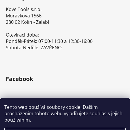
Kove Tools s.r.o.
Morávkova 1566
280 02 Kolín - Zálabí
Otevírací doba:
Pondělí-Pátek: 07:00-11:30 a 12:30-16:00
Sobota-Neděle: ZAVŘENO
Facebook
Tento web používá soubory cookie. Dalším
procházením tohoto webu vyjadřujete souhlas s jejich
E-shop s ručním nářadím
Nářadí Stanley a DeWALT
používáním.
Kove Tools s.r.o.