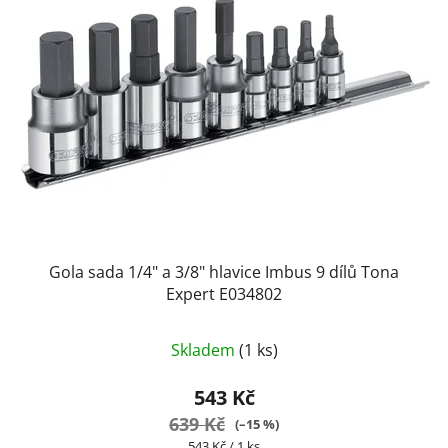
Gola sada 1/4" a 3/8" hlavice Imbus 9 dílů Tona
Expert E034802
Skladem
(1 ks)
543 Kč
639 Kč
(–15 %)
Měrná
543 Kč / 1 ks