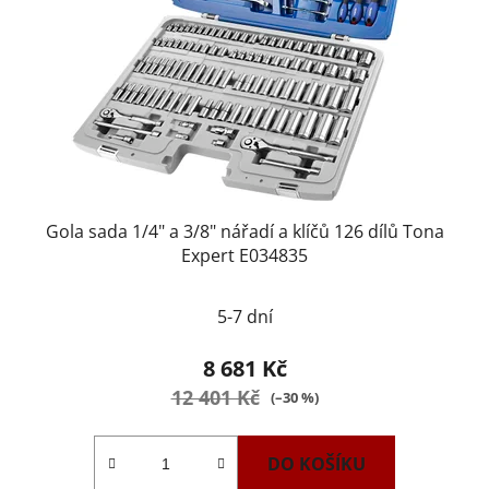
Gola sada 1/4" a 3/8" nářadí a klíčů 126 dílů Tona
Expert E034835
5-7 dní
8 681 Kč
12 401 Kč
(–30 %)
DO KOŠÍKU