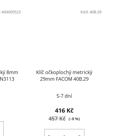
:
443000523
Kód:
40B.29
ický 8mm
Klíč očkoplochý metrický
 443000523 DIN3113
29mm FACOM 40B.29
5-7 dní
416 Kč
457 Kč
(–8 %)