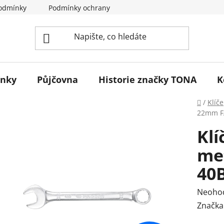
odmínky
Podmínky ochrany osobních údajů
Reklamace 
ínky
Půjčovna
Historie značky TONA
K
Domů
/
Klíče
22mm F
Klí
me
40
Průmě
Neoho
hodnoc
Značka
produk