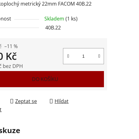
čkoplochý metrický 22mm FACOM 40B.22
nost
Skladem
(1 ks)
40B.22
ek.
č
–11 %
0 Kč
č bez DPH
 cena:
DO KOŠÍKU
Zeptat se
Hlídat
t
skuze