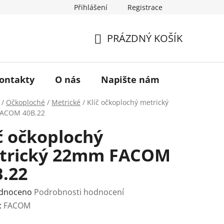
Přihlášení
Registrace
a vrácení zboží
Historie značky TONA
O nás
PRÁZDNÝ KOŠÍK
NÁKUPNÍ
KOŠÍK
ontakty
O nás
Napište nám
/
Očkoploché
/
Metrické
/
Klíč očkoplochý metrický
ACOM 40B.22
č očkoplochý
trický 22mm FACOM
B.22
rné
dnoceno
Podrobnosti hodnocení
ení
:
FACOM
tu