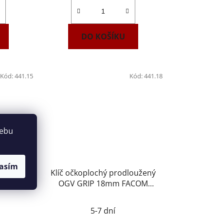
DO KOŠÍKU
Kód:
441.15
Kód:
441.18
webu
asím
loužený
Klíč očkoplochý prodloužený
ACOM
OGV GRIP 18mm FACOM
441.18
5-7 dní