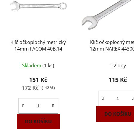
Klíč očkoplochý metrický
Klíč očkoplochý met
14mm FACOM 40B.14
12mm NAREX 4430
DIN3113
Skladem
(1 ks)
1-2 dny
151 Kč
115 Kč
172 Kč
(–12 %)
DO KOŠÍKU
DO KOŠÍKU