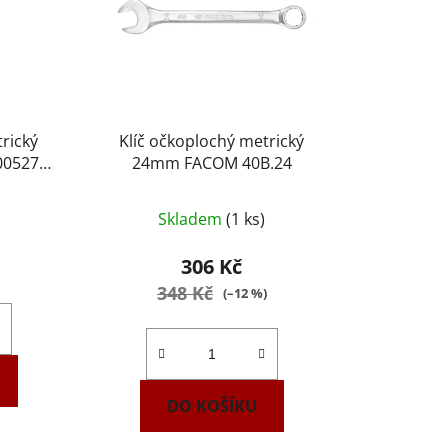
rický
Klíč očkoplochý metrický
00527
24mm FACOM 40B.24
Skladem
(1 ks)
306 Kč
348 Kč
(–12 %)
DO KOŠÍKU