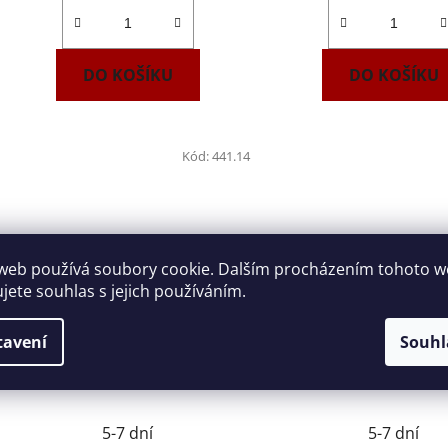
DO KOŠÍKU
DO KOŠÍKU
Kód:
441.14
web používá soubory cookie. Dalším procházením tohoto 
ujete souhlas s jejich používáním.
tavení
Souhl
Klíč očkoplochý prodloužený
Klíč očkoplochý prod
OGV GRIP 14mm FACOM
OGV GRIP 15mm F
441.14
441.15
5-7 dní
5-7 dní