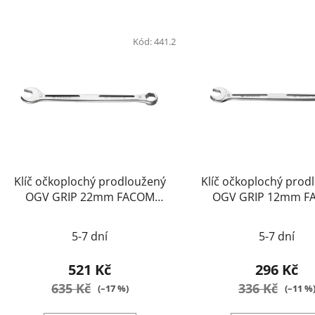
Kód:
441.2
Klíč očkoplochý prodloužený
Klíč očkoplochý prod
OGV GRIP 22mm FACOM
OGV GRIP 12mm F
441.22
441.12
5-7 dní
5-7 dní
521 Kč
296 Kč
635 Kč
336 Kč
(–17 %)
(–11 %