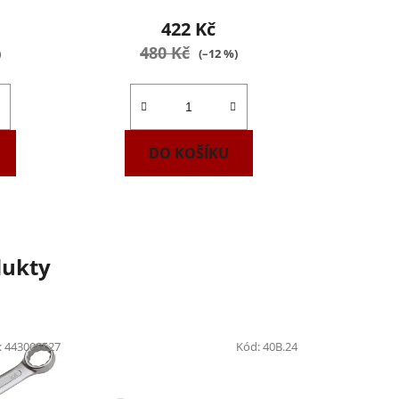
422 Kč
480 Kč
)
(–12 %)
DO KOŠÍKU
dukty
:
443000527
Kód:
40B.24