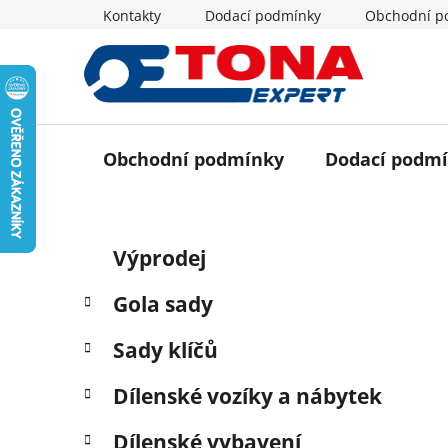
Přejít
Kontakty
Dodací podmínky
Obchodní p
na
obsah
Obchodní podmínky
Dodací podm
P
K
Přeskočit
Výprodej
a
o
kategorie
t
s
Gola sady
e
t
g
r
Sady klíčů
o
a
r
Dílenské vozíky a nábytek
i
n
e
n
Dílenské vybavení