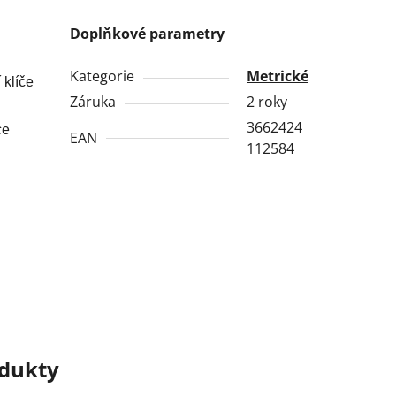
Doplňkové parametry
Kategorie
Metrické
 klíče
Záruka
2 roky
3662424
ce
EAN
112584
odukty