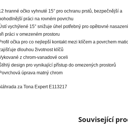
12 hranné očko vyhnuté 15° pro ochranu prstů, bezpečnější a
pohodlnější práci na rovném povrchu
Ústí vychýlené 15° snižuje úhel potřebný pro opětovné nasazení
při práci v omezeném prostoru
Profil očka pro co nejlepší kontakt mezi klíčem a povrchem mati
zajišťuje dlouhou životnost klíčů
Vykované z chrom-vanadové oceli
Štíhlý design pro vynikající přístup do omezených prostorů
Povrchová úprava matný chrom
Náhrada za Tona Expert E113217
Související pr