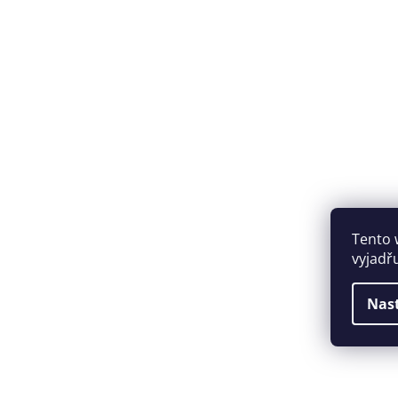
Tento 
vyjadř
Nas