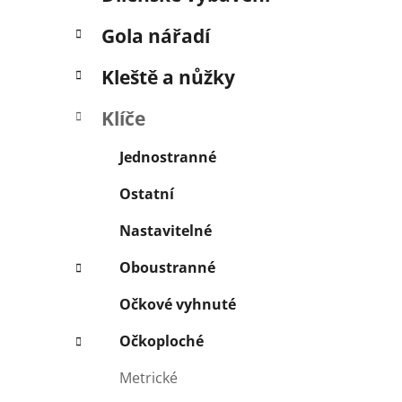
í
p
Gola nářadí
a
n
Kleště a nůžky
e
Klíče
l
Jednostranné
Ostatní
Nastavitelné
Oboustranné
Očkové vyhnuté
Očkoploché
Metrické