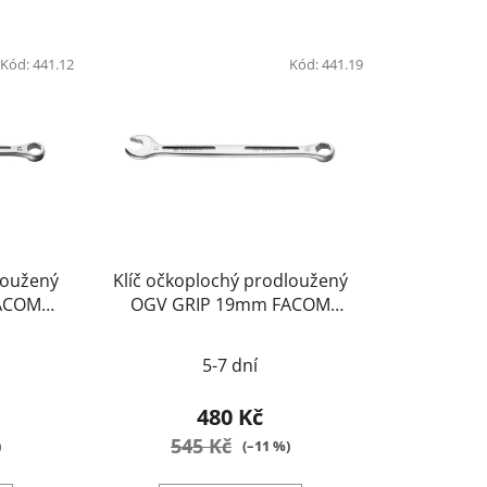
Kód:
441.12
Kód:
441.19
loužený
Klíč očkoplochý prodloužený
ACOM
OGV GRIP 19mm FACOM
441.19
5-7 dní
480 Kč
545 Kč
)
(–11 %)