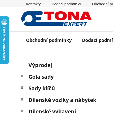
Přejít
Kontakty
Dodací podmínky
Obchodní p
na
obsah
Obchodní podmínky
Dodací podm
P
K
Přeskočit
Výprodej
a
o
kategorie
t
s
Gola sady
e
t
g
r
Sady klíčů
o
a
r
Dílenské vozíky a nábytek
i
n
e
n
Dílenské vybavení