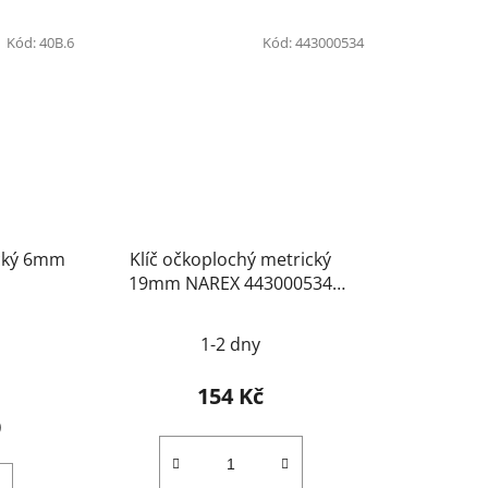
Kód:
40B.6
Kód:
443000534
ický 6mm
Klíč očkoplochý metrický
19mm NAREX 443000534
DIN3113
1-2 dny
154 Kč
)