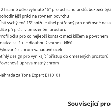
12 hranné očko vyhnuté 15° pro ochranu prstů, bezpečnější
pohodlnější práci na rovném povrchu
Ústí vychýlené 15° snižuje úhel potřebný pro opětovné nasa
klíče při práci v omezeném prostoru
Profil očka pro co nejlepší kontakt mezi klíčem a povrchem
matice zajišťuje dlouhou životnost klíčů
Vykované z chrom-vanadové oceli
Štíhlý design pro vynikající přístup do omezených prostorů
Povrchová úprava matný chrom
Náhrada za Tona Expert E110101
Související pr