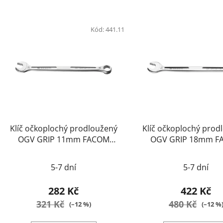
Kód:
441.11
Klíč očkoplochý prodloužený
Klíč očkoplochý prod
OGV GRIP 11mm FACOM
OGV GRIP 18mm F
441.11
441.18
5-7 dní
5-7 dní
282 Kč
422 Kč
321 Kč
480 Kč
(–12 %)
(–12 %