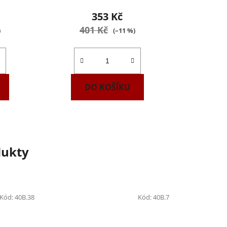
353 Kč
401 Kč
)
(–11 %)
DO KOŠÍKU
dukty
Kód:
40B.38
Kód:
40B.7