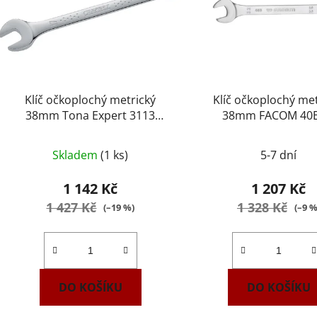
Klíč očkoplochý metrický
Klíč očkoplochý met
38mm Tona Expert 3113
38mm FACOM 40B
E110103
Skladem
(1 ks)
5-7 dní
1 142 Kč
1 207 Kč
1 427 Kč
1 328 Kč
(–19 %)
(–9 %
DO KOŠÍKU
DO KOŠÍKU