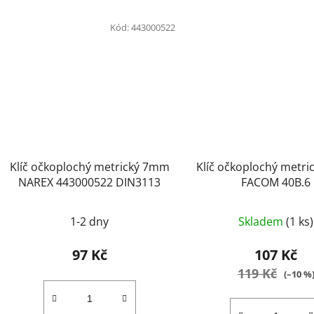
Kód:
443000522
Klíč očkoplochý metrický 7mm
Klíč očkoplochý metr
NAREX 443000522 DIN3113
FACOM 40B.6
1-2 dny
Skladem
(1 ks)
97 Kč
107 Kč
119 Kč
(–10 %