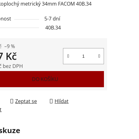
čkoplochý metrický 34mm FACOM 40B.34
nost
5-7 dní
40B.34
ek.
č
–9 %
7 Kč
č bez DPH
 cena:
DO KOŠÍKU
Zeptat se
Hlídat
t
skuze