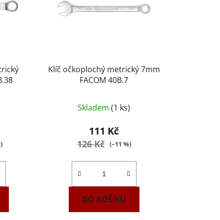
rický
Klíč očkoplochý metrický 7mm
.38
FACOM 40B.7
Skladem
(1 ks)
111 Kč
126 Kč
)
(–11 %)
DO KOŠÍKU