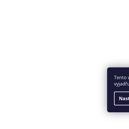
Tento 
vyjadř
Nas