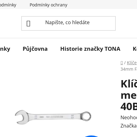
odmínky
Podmínky ochrany osobních údajů
Reklamace 
ínky
Půjčovna
Historie značky TONA
K
Domů
/
Klíče
34mm F
Klí
me
40
Průmě
Neoho
hodnoc
Značka
produk