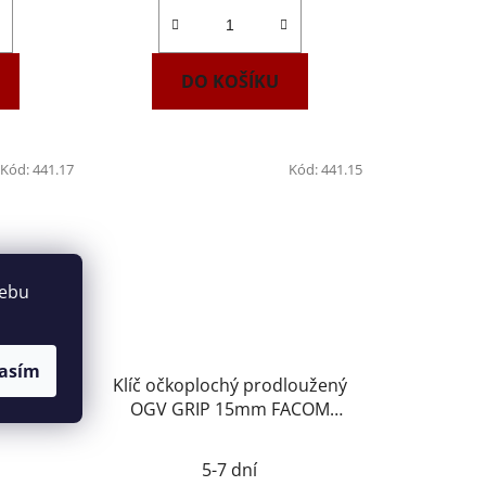
DO KOŠÍKU
Kód:
441.17
Kód:
441.15
webu
asím
loužený
Klíč očkoplochý prodloužený
ACOM
OGV GRIP 15mm FACOM
441.15
5-7 dní