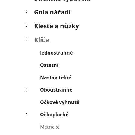
í
p
Gola nářadí
a
n
Kleště a nůžky
e
Klíče
l
Jednostranné
Ostatní
Nastavitelné
Oboustranné
Očkové vyhnuté
Očkoploché
Metrické