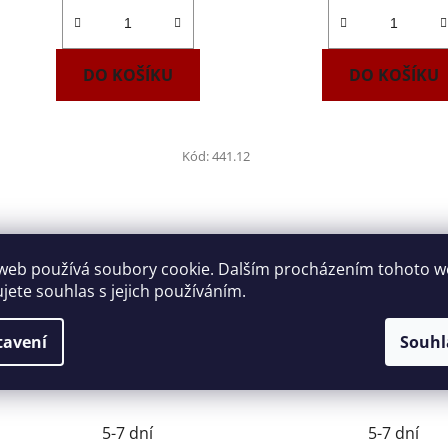
DO KOŠÍKU
DO KOŠÍKU
Kód:
441.12
web používá soubory cookie. Dalším procházením tohoto 
ujete souhlas s jejich používáním.
tavení
Souhl
Klíč očkoplochý prodloužený
Klíč očkoplochý prod
OGV GRIP 12mm FACOM
OGV GRIP 17mm F
441.12
441.17
5-7 dní
5-7 dní