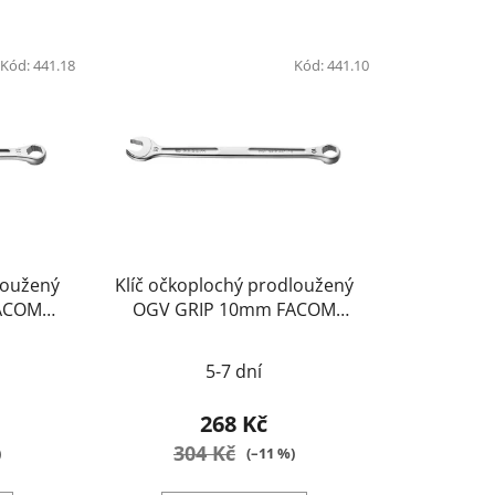
Kód:
441.18
Kód:
441.10
loužený
Klíč očkoplochý prodloužený
ACOM
OGV GRIP 10mm FACOM
441.10
5-7 dní
268 Kč
304 Kč
)
(–11 %)