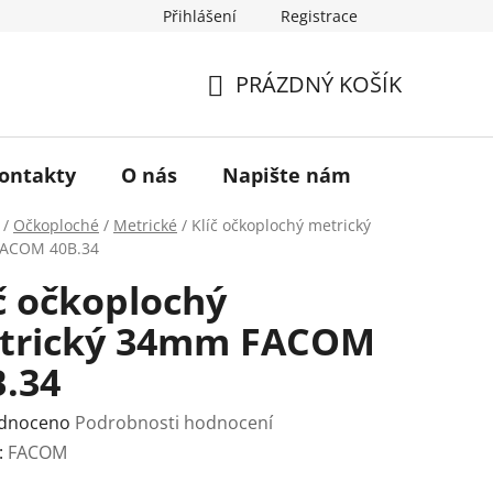
Přihlášení
Registrace
a vrácení zboží
Historie značky TONA
O nás
PRÁZDNÝ KOŠÍK
NÁKUPNÍ
KOŠÍK
ontakty
O nás
Napište nám
/
Očkoploché
/
Metrické
/
Klíč očkoplochý metrický
ACOM 40B.34
č očkoplochý
trický 34mm FACOM
B.34
rné
dnoceno
Podrobnosti hodnocení
ení
:
FACOM
tu