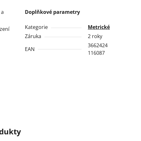
 a
Doplňkové parametry
Kategorie
Metrické
zení
Záruka
2 roky
3662424
EAN
116087
odukty