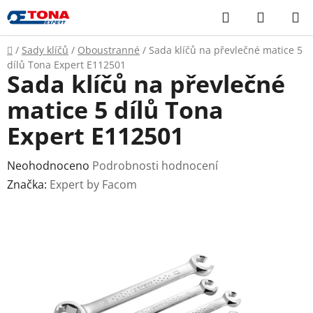
Přejít
Hledat
NÁKUP
na
KOŠÍK
obsah
Domů
/
Sady klíčů
/
Oboustranné
/
Sada klíčů na převlečné matice 5
dílů Tona Expert E112501
Sada klíčů na převlečné
matice 5 dílů Tona
Expert E112501
Průměrné
Neohodnoceno
Podrobnosti hodnocení
hodnocení
Značka:
Expert by Facom
produktu
je
0,0
z
5
hvězdiček.