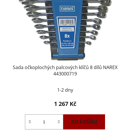
Sada očkoplochých palcových klíčů 8 dílů NAREX
443000719
1-2 dny
1 267 Kč
DO KOŠÍKU