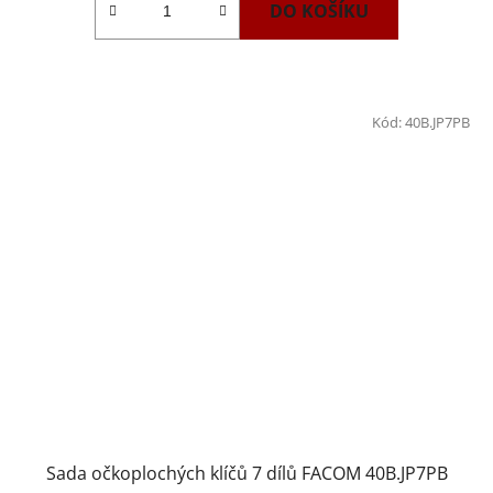
DO KOŠÍKU
Kód:
40B.JP7PB
Sada očkoplochých klíčů 7 dílů FACOM 40B.JP7PB