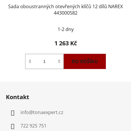
Sada oboustranných otevřených klíčů 12 dílů NAREX
443000582
1-2 dny
1 263 Kč
DO KOŠÍKU
Z
á
Kontakt
p
a
info
@
tonaexpert.cz
t
í
722 925 751