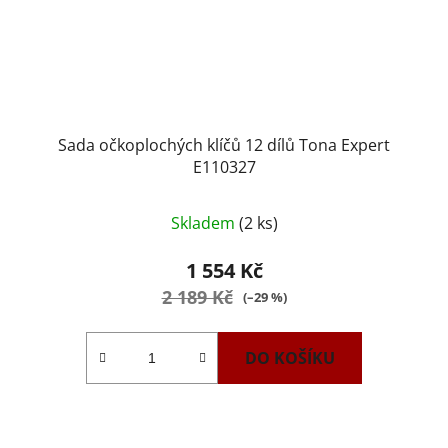
Sada očkoplochých klíčů 12 dílů Tona Expert
E110327
Průměrné
Skladem
(2 ks)
hodnocení
produktu
1 554 Kč
je
2 189 Kč
(–29 %)
3,6
z
DO KOŠÍKU
5
hvězdiček.