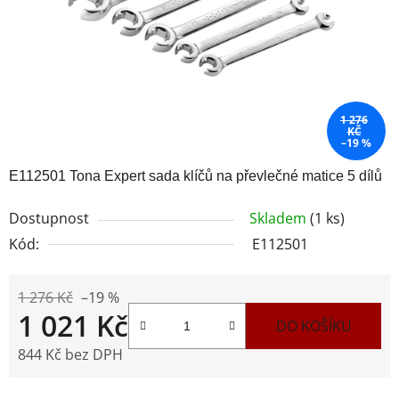
1 276
KČ
–19 %
E112501 Tona Expert sada klíčů na převlečné matice 5 dílů
Dostupnost
Skladem
(1 ks)
Kód:
E112501
1 276 Kč
–19 %
1 021 Kč
DO KOŠÍKU
844 Kč bez DPH
Měrná cena: