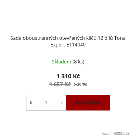
Sada oboustranných otevřených klíčů 12 dílů Tona
Expert E114040
Skladem
(8 ks)
1 310 Kč
1 657 Kč
(–20 %)
DO KOŠÍKU
Kód:
443000583