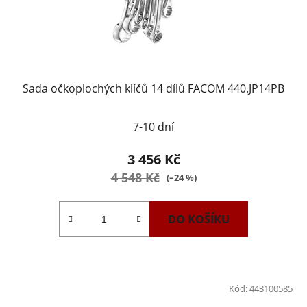
Sada očkoplochých klíčů 14 dílů FACOM 440.JP14PB
7-10 dní
3 456 Kč
4 548 Kč
(–24 %)
DO KOŠÍKU
Kód:
443100585