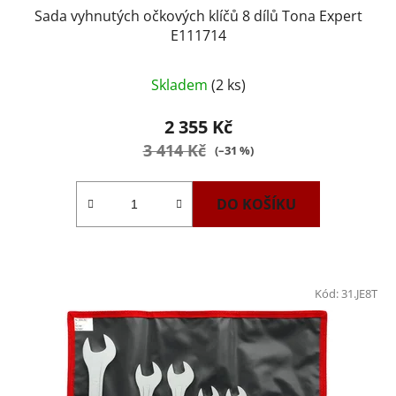
Sada vyhnutých očkových klíčů 8 dílů Tona Expert
E111714
Skladem
(2 ks)
2 355 Kč
3 414 Kč
(–31 %)
DO KOŠÍKU
Kód:
31.JE8T