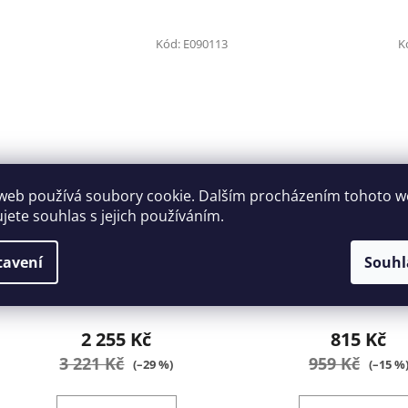
Kód:
E090113
K
web používá soubory cookie. Dalším procházením tohoto 
ujete souhlas s jejich používáním.
Hasák 3" Tona Expert E090113
Mazací lis Tona Ex
E090705
tavení
Souhl
5-7 dní
5-7 dní
2 255 Kč
815 Kč
3 221 Kč
959 Kč
(–29 %)
(–15 %