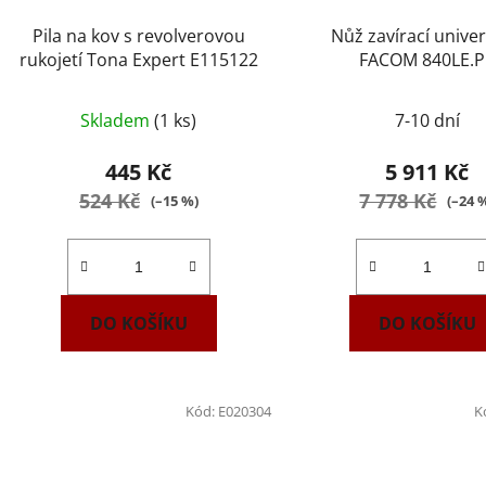
Pila na kov s revolverovou
Nůž zavírací univer
rukojetí Tona Expert E115122
FACOM 840LE.P
Skladem
(1 ks)
7-10 dní
445 Kč
5 911 Kč
524 Kč
7 778 Kč
(–15 %)
(–24 
DO KOŠÍKU
DO KOŠÍKU
Kód:
E020304
K