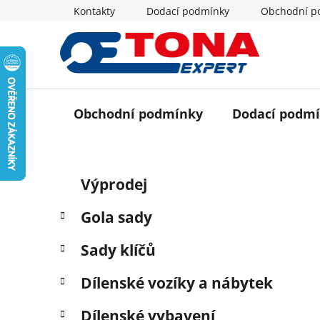
Přejít
Kontakty
Dodací podmínky
Obchodní p
na
obsah
Obchodní podmínky
Dodací podm
P
K
Přeskočit
Výprodej
a
o
kategorie
t
s
Gola sady
e
t
g
r
Sady klíčů
o
a
r
Dílenské vozíky a nábytek
i
n
e
n
Dílenské vybavení