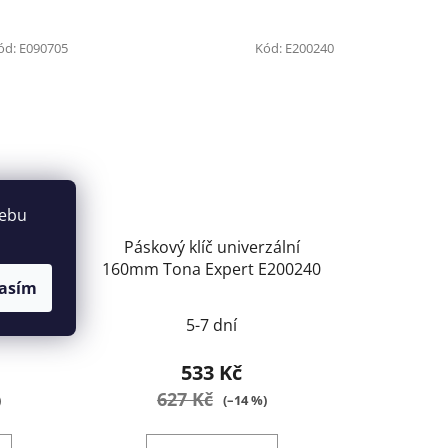
ód:
E090705
Kód:
E200240
webu
pert
Páskový klíč univerzální
160mm Tona Expert E200240
asím
5-7 dní
533 Kč
627 Kč
)
(–14 %)