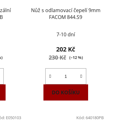
zální
Nůž s odlamovací čepelí 9mm
B
FACOM 844.S9
7-10 dní
202 Kč
230 Kč
%)
(–12 %)
DO KOŠÍKU
ód:
E050103
Kód:
640180PB