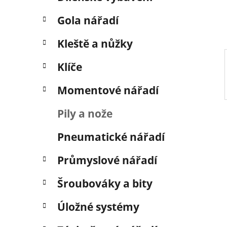
í
p
Gola nářadí
a
n
Kleště a nůžky
e
Klíče
l
Momentové nářadí
Pily a nože
Pneumatické nářadí
Průmyslové nářadí
Šroubováky a bity
Úložné systémy