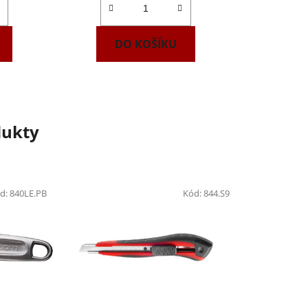
DO KOŠÍKU
dukty
d:
840LE.PB
Kód:
844.S9