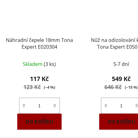
Náhradní čepele 18mm Tona
Nůž na odizolování 
Expert E020304
Tona Expert E05
Skladem
(3 ks)
5-7 dní
117 Kč
549 Kč
123 Kč
646 Kč
(–4 %)
(–15 %
DO KOŠÍKU
DO KOŠÍKU