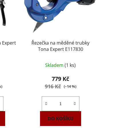
a Expert
Řezečka na měděné trubky
Tona Expert E117830
rné
Skladem
(1 ks)
ení
tu
779 Kč
916 Kč
%)
(–14 %)
ek.
DO KOŠÍKU