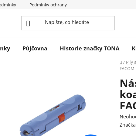
odmínky
Podmínky ochrany osobních údajů
Reklamace 
ínky
Půjčovna
Historie značky TONA
K
Domů
/
Pily 
FACOM 
Nás
koa
FA
Průmě
Neoho
hodnoc
Značka
produk