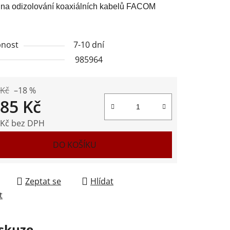
 na odizolování koaxiálních kabelů FACOM
nost
7-10 dní
985964
ek.
 Kč
–18 %
285 Kč
 Kč bez DPH
 cena:
DO KOŠÍKU
Zeptat se
Hlídat
t
skuze