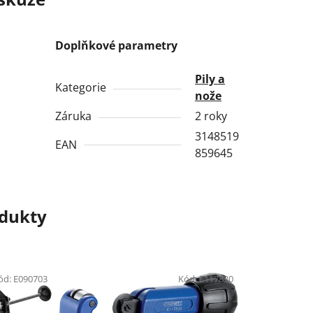
Doplňkové parametry
Pily a
Kategorie
nože
Záruka
2 roky
3148519
EAN
859645
odukty
ód:
E090703
Kód:
E117830