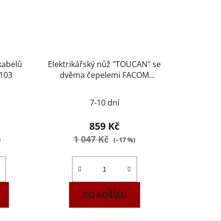
kabelů
Elektrikářský nůž "TOUCAN" se
0103
dvěma čepelemi FACOM
640180PB
7-10 dní
859 Kč
1 047 Kč
)
(–17 %)
DO KOŠÍKU