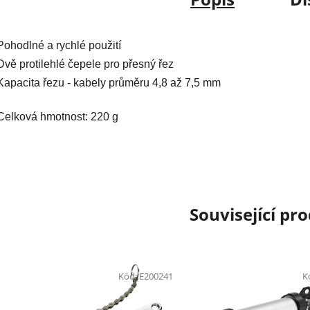
Pohodlné a rychlé použití
Dvě protilehlé čepele pro přesný řez
Kapacita řezu - kabely průměru 4,8 až 7,5 mm
Celková hmotnost: 220 g
Související pr
Kód:
E200241
K