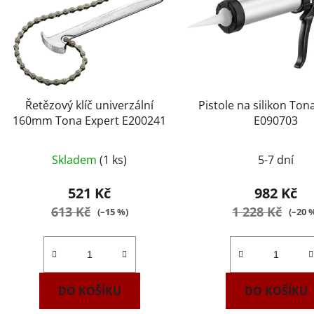
Řetězový klíč univerzální
Pistole na silikon Ton
160mm Tona Expert E200241
E090703
Průmě
Skladem
(1 ks)
5-7 dní
hodnoc
produk
521 Kč
982 Kč
je
613 Kč
1 228 Kč
(–15 %)
(–20 
2,0
z
5
hvězdič
DO KOŠÍKU
DO KOŠÍKU