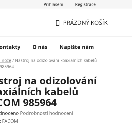
Přihlášení
Registrace
a vrácení zboží
Historie značky TONA
O nás
PRÁZDNÝ KOŠÍK
NÁKUPNÍ
KOŠÍK
ontakty
O nás
Napište nám
a nože
/
Nástroj na odizolování koaxiálních kabelů
985964
troj na odizolování
xiálních kabelů
COM 985964
rné
dnoceno
Podrobnosti hodnocení
ení
:
FACOM
tu